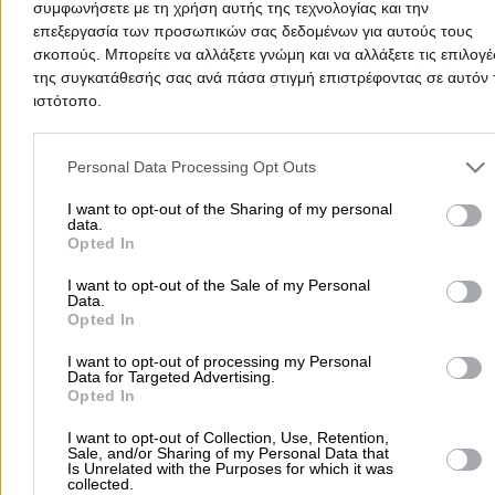
συμφωνήσετε με τη χρήση αυτής της τεχνολογίας και την
επεμβάσεις, οι οποίες μπορούν να διορθώσουν τις διαθλαστικές
επεξεργασία των προσωπικών σας δεδομένων για αυτούς τους
ανωμαλίες, πραγματοποιούνται σε εξειδικευμένα οφθαλμιατρεία
σκοπούς. Μπορείτε να αλλάξετε γνώμη και να αλλάξετε τις επιλογέ
- Εξέταση υποψήφιων οδηγών: Υπάρχουν οφθαλμίατροι
συμβεβλημένοι με το υπουργείο οι οποίοι εξετάζουν την όραση
της συγκατάθεσής σας ανά πάσα στιγμή επιστρέφοντας σε αυτόν 
υποψήφιων οδηγών πριν από τις εξετάσεις για το δίπλωμα οδήγ
ιστότοπο.
ή για την ανανέωση του διπλώματος.
Please note that this website/app uses one or more Google servic
and may gather and store information including but not limited to
Personal Data Processing Opt Outs
Για οποιονδήποτε λόγο και να ψάχνεις οφθαλμίατρο σε
Ικαρία
, 
your visit or usage behaviour. You may click to grant or deny cons
μπορείς να τους βρεις όλους ώστε να διαλέξεις τον κατάλληλο! Κ
to Google and its third-party tags to use your data for below speci
I want to opt-out of the Sharing of my personal
αναρωτιέσαι πως να επιλέξεις τον κατάλληλο, το βιογραφικό και 
data.
purposes in below Google consent section.
επαγγελματική εμπειρία είναι δυο βασικά κριτήρια. Κλείνοντας
Opted In
ραντεβού μαζί του & έχοντας προσωπική επαφή, θα έχεις μια πι
ολοκληρωμένη εικόνα.
I want to opt-out of the Sale of my Personal
Data.
Opted In
Οφθαλμίατροι
I want to opt-out of processing my Personal
Data for Targeted Advertising.
Opted In
Αρχική
>
Νομός ΣΑΜΟΥ
>
Ικαρία
>
Ιατροί
>
Οφθαλμίατροι
I want to opt-out of Collection, Use, Retention,
Sale, and/or Sharing of my Personal Data that
Is Unrelated with the Purposes for which it was
Δημοφιλείς Αναζητήσεις
collected.