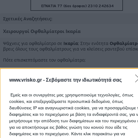
Σχετικές Αναζητήσεις:
Χειρουργοί Οφθαλμίατροι Ικαρία
Ψάχνεις για οφθαλμίατρο σε
Ικαρία
; Στην ενότητα
Οφθαλμίατρ
βρεις όλους τους οφθαλμίατρους για να κλείσεις ραντεβού επίσ
Πότε επισκεπτόμαστε τον οφθαλμίατρο;
- Οι άνθρωποι που έχουν κάποιο συγκεκριμένο πρόβλημα όρασης
όπως μυωπία, πρεσβυωπία, αστιγματισμό, καταρράκτη, γλαύκωμ
www.vrisko.gr -
Σεβόμαστε την ιδιωτικότητά σας
συνήθως επισκέπτονται τον οφθαλμίατρό τους μία φορά το χρόν
ώστε να αξιολογήσει την όραση τους και με την οφθαλμολογική
εξέταση να διαγνώσει εάν το πρόβλημα έχει αυξηθεί/μειωθεί κα
Εμείς και οι συνεργάτες μας χρησιμοποιούμε τεχνολογίες, όπως
χρειάζεται να συνταγογραφήσει νέα γυαλιά.
cookies, και επεξεργαζόμαστε προσωπικά δεδομένα, όπως
- Πολλές φορές τα μάτια μας μπορούν να πάσχουν από εξωτερικ
διευθύνσεις IP και αναγνωριστικά cookies, για να προσαρμόζουμε τ
παθήσεις, όπως είναι η βλεφαρίτιδα, η επιπεφυκίτιδα, το κριθαρά
διαφημίσεις και το περιεχόμενο με βάση τα ενδιαφέροντά σας, για 
ξηροφθαλμία, το χαλάζιο, κ.α. Ο οφθαλμίατρος θα αξιολογήσει τ
πάθηση και θα δώσει την κατάλληλη θεραπεία για την αντιμετώ
μετρήσουμε την απόδοση των διαφημίσεων και του περιεχομένου 
της.
για να αποκτήσουμε εις βάθος γνώση του κοινού που είδε τις
- Διόρθωση της όρασης με laser: Σε πολλές περιπτώσεις μπορεί ν
διαφημίσεις και το περιεχόμενο. Κάντε κλικ παρακάτω για να
αποφασίσουμε να διορθώσουμε την όραση μας με laser. Αυτές ο