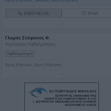
Άγιος Κήρυκος , Ικαρίας, Άγιος Κήρυκος
6983146166
Email
Γλαρός Στέφανος Φ.
Χειρουργός Οφθαλμίατρος
Οφθαλμίατροι
Άγιος Κήρυκος, Άγιος Κήρυκος
Χειρουργείο καταρράκτη, φακοθρυψία, διαθλαστικά, las
μυωπίας, αστιγματισμός, ενδοϋαλοειδικές εγχύσεις.
Πιστοποιημένος με ΕΟΠΥΥ μόνο για ηλεκτρονική
συνταγογράφηση.
Τηλέφωνο:
2275022025
Στοιχεία αναζήτησης:
Οφθαλμίατροι , Ικαρία