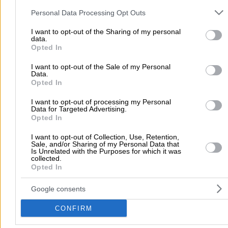
Οικοδομικά Υλικά Φωκίδας
and may gather and store information including but not limited to
Personal Data Processing Opt Outs
your visit or usage behaviour. You may click to grant or deny cons
Οικοδομικά Υλικά
to Google and its third-party tags to use your data for below speci
I want to opt-out of the Sharing of my personal
data.
purposes in below Google consent section.
Opted In
Αρχική
>
Νομός ΦΩΚΙΔΑΣ
>
Ευπάλιο
>
Οικοδομικά Υλικά - Εργολη
I want to opt-out of the Sale of my Personal
Οικοδομικά Υλικά
Data.
Opted In
Δημοφιλείς Αναζητήσεις
I want to opt-out of processing my Personal
Data for Targeted Advertising.
Opted In
Μετακομίσεις & Μεταφορές
Κλειδιά & Κλειδαριές
Γιατρ
Ψυχολόγοι
Παιδικοί Σταθμοί
Οδοντίατροι
I want to opt-out of Collection, Use, Retention,
Sale, and/or Sharing of my Personal Data that
Συνεργεία Αυτοκινήτων
Is Unrelated with the Purposes for which it was
collected.
Υδραυλικοί - Υδραυλικές Εγκαταστάσεις
Opted In
περισσότερα >>
Google consents
Τοπική Αναζήτηση
CONFIRM
Αθήνα
Θεσσαλονίκη
Πάτρα
Λάρισα
Ηράκλειο
Ιωάννιν