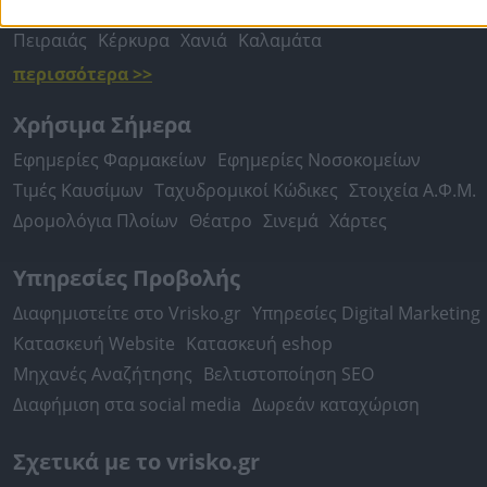
Περιστέρι
Καβάλα
Τρίπολη
Καλλιθέα
Σέρρες
Ρόδος
Πειραιάς
Κέρκυρα
Χανιά
Καλαμάτα
περισσότερα >>
Χρήσιμα Σήμερα
Εφημερίες Φαρμακείων
Εφημερίες Νοσοκομείων
Τιμές Καυσίμων
Ταχυδρομικοί Κώδικες
Στοιχεία Α.Φ.Μ.
Δρομολόγια Πλοίων
Θέατρο
Σινεμά
Χάρτες
Υπηρεσίες Προβολής
Διαφημιστείτε στο Vrisko.gr
Υπηρεσίες Digital Marketing
Κατασκευή Website
Κατασκευή eshop
Μηχανές Αναζήτησης
Βελτιστοποίηση SEO
Διαφήμιση στα social media
Δωρεάν καταχώριση
Σχετικά με το vrisko.gr