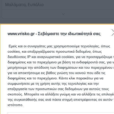
Μαλάματα, Ευπάλιο
Τηλέφωνο:
2634051279
Στοιχεία αναζήτησης:
Οικοδομικά Υλικά , Ευπάλιο
Ψάχνεις για οικοδομικά υλικά σε
Ευπάλιο
; Στην ενότητα
Οικοδο
Υλικά
θα βρεις όλους τους προμηθευτές χονδρικής και λιανικής,
www.vrisko.gr -
Σεβόμαστε την ιδιωτικότητά σας
επιχειρήσεις κι εμπόρους για αδρανή υλικά (χαλίκι, άμμος), δομι
υλικά, ασβέστη, τσιμέντο, αρμοί, τούβλα, κεραμίδια, μπετόν, εξο
Εμείς και οι συνεργάτες μας χρησιμοποιούμε τεχνολογίες, όπως
εργοταξίων, καρφιά, μονωτικά, χρώματα, κόλλες, μπετονιέρες, κά
οικοδομικό εργαλείο κι όλο τον κόσμο των οικοδομικών υλικών κα
cookies, και επεξεργαζόμαστε προσωπικά δεδομένα, όπως
εργαλείων.
διευθύνσεις IP και αναγνωριστικά cookies, για να προσαρμόζουμε τ
Χτίζεις σπίτι; Ανακαινίζεις ή επισκευάζεις το διαμέρισμα ή τον
διαφημίσεις και το περιεχόμενο με βάση τα ενδιαφέροντά σας, για 
επαγγελματικό χώρο σου; Κάνεις έρευνα αγοράς για τα δομικά υ
μετρήσουμε την απόδοση των διαφημίσεων και του περιεχομένου 
που χρειάζεται μια οικοδομή; Μήπως αναζητάς κατάστημα με
για να αποκτήσουμε εις βάθος γνώση του κοινού που είδε τις
οικοδομικά εργαλεία;
διαφημίσεις και το περιεχόμενο. Κάντε κλικ παρακάτω για να
Εδώ θα βρεις όλες τις επιχειρήσεις και τα καταστήματα πώληση
οικοδομικών υλικών σε
συμφωνήσετε με τη χρήση αυτής της τεχνολογίας και την
Ευπάλιο
για να επιλέξεις αυτό που θα κ
τις ανάγκες σου.
επεξεργασία των προσωπικών σας δεδομένων για αυτούς τους
Η επαγγελματική εμπειρία, ο εξοπλισμός, το απόθεμα, η συνέπει
σκοπούς. Μπορείτε να αλλάξετε γνώμη και να αλλάξετε τις επιλογέ
στους χρόνους παράδοσης και η γρήγορη εξυπηρέτηση, είναι κά
της συγκατάθεσής σας ανά πάσα στιγμή επιστρέφοντας σε αυτόν 
από τα βασικά κριτήρια για την επιλογή του κατάλληλου για σέν
ιστότοπο.
Please note that this website/app uses one or more Google servic