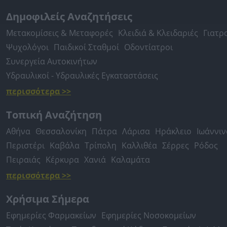
Δημοφιλείς Αναζητήσεις
Μετακομίσεις & Μεταφορές
Κλειδιά & Κλειδαριές
Γιατρ
Ψυχολόγοι
Παιδικοί Σταθμοί
Οδοντίατροι
Συνεργεία Αυτοκινήτων
Υδραυλικοί - Υδραυλικές Εγκαταστάσεις
περισσότερα >>
Τοπική Αναζήτηση
Αθήνα
Θεσσαλονίκη
Πάτρα
Λάρισα
Ηράκλειο
Ιωάννιν
Περιστέρι
Καβάλα
Τρίπολη
Καλλιθέα
Σέρρες
Ρόδος
Πειραιάς
Κέρκυρα
Χανιά
Καλαμάτα
περισσότερα >>
Χρήσιμα Σήμερα
Εφημερίες Φαρμακείων
Εφημερίες Νοσοκομείων