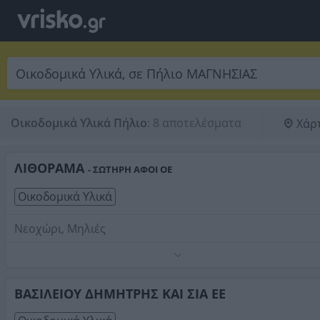
Οικοδομικά Υλικά Πήλιο
:
8 αποτελέσματα
Χάρ
ΛΙΘΟΡΑΜΑ
- ΣΩΤΗΡΗ ΑΦΟΙ ΟΕ
Οικοδομικά Υλικά
Νεοχώρι, Μηλιές
Στη εταιρεία ΛΙΘΟΡΑΜΑ Αφοί Σωτήρη Ο.Ε., έχουμε μια
μεγάλη γκάμα προϊόντων που μπορεί να κανείς να επιλέξ
Μεγάλες πλάκες Ακανόνιστες σχιστόπλακες Κομμένες
ΒΑΣΙΛΕΙΟΥ ΔΗΜΗΤΡΗΣ ΚΑΙ ΣΙΑ ΕΕ
σχιστόπλακες Πέτρες επένδυσης Σκαπιτσαριστά Πέτρες
Τηλέφωνο:
2423055877
χτισίματος Εφαρμογές πέτρας Αγκωνάρια Πρέκια Σκεπές