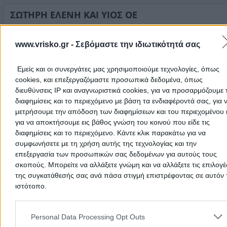
Στοιχεία αναζήτησης:
Οικοδομικά Υλικά , Πήλιο
ΣΩΤΗΡΗ ΕΛΕΝΗ ΚΑΙ ΥΙΟΣ ΟΕ
Μάνδρα Οικοδομής
www.vrisko.gr -
Σεβόμαστε την ιδιωτικότητά σας
Οικοδομικά Υλικά
Άφυσσος, Μηλιές
Εμείς και οι συνεργάτες μας χρησιμοποιούμε τεχνολογίες, όπως
cookies, και επεξεργαζόμαστε προσωπικά δεδομένα, όπως
Τηλέφωνο:
2423033666
διευθύνσεις IP και αναγνωριστικά cookies, για να προσαρμόζουμε τ
διαφημίσεις και το περιεχόμενο με βάση τα ενδιαφέροντά σας, για 
Στοιχεία αναζήτησης:
Οικοδομικά Υλικά , Πήλιο
μετρήσουμε την απόδοση των διαφημίσεων και του περιεχομένου 
Ραμματάς Ιωάννης Δ.
για να αποκτήσουμε εις βάθος γνώση του κοινού που είδε τις
Εμπόριο Οικοδομικών Υλικών
διαφημίσεις και το περιεχόμενο. Κάντε κλικ παρακάτω για να
συμφωνήσετε με τη χρήση αυτής της τεχνολογίας και την
Οικοδομικά Υλικά
επεξεργασία των προσωπικών σας δεδομένων για αυτούς τους
σκοπούς. Μπορείτε να αλλάξετε γνώμη και να αλλάξετε τις επιλογέ
Άνω Λεχώνια, Άνω Λεχώνια
της συγκατάθεσής σας ανά πάσα στιγμή επιστρέφοντας σε αυτόν 
ιστότοπο.
Τηλέφωνο:
2428091056
Στοιχεία αναζήτησης:
Please note that this website/app uses one or more Google servic
Οικοδομικά Υλικά , Πήλιο
and may gather and store information including but not limited to
Personal Data Processing Opt Outs
Ψάχνεις για οικοδομικά υλικά σε
Πήλιο
; Στην ενότητα
Οικοδομι
your visit or usage behaviour. You may click to grant or deny cons