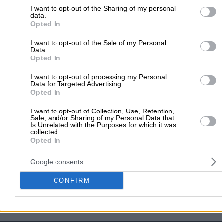
Υλικά
θα βρεις όλους τους προμηθευτές χονδρικής και λιανικής,
to Google and its third-party tags to use your data for below speci
I want to opt-out of the Sharing of my personal
επιχειρήσεις κι εμπόρους για αδρανή υλικά (χαλίκι, άμμος), δομι
data.
υλικά, ασβέστη, τσιμέντο, αρμοί, τούβλα, κεραμίδια, μπετόν, εξο
purposes in below Google consent section.
Opted In
εργοταξίων, καρφιά, μονωτικά, χρώματα, κόλλες, μπετονιέρες, κά
οικοδομικό εργαλείο κι όλο τον κόσμο των οικοδομικών υλικών κα
I want to opt-out of the Sale of my Personal
εργαλείων.
Data.
Χτίζεις σπίτι; Ανακαινίζεις ή επισκευάζεις το διαμέρισμα ή τον
Opted In
επαγγελματικό χώρο σου; Κάνεις έρευνα αγοράς για τα δομικά υ
που χρειάζεται μια οικοδομή; Μήπως αναζητάς κατάστημα με
I want to opt-out of processing my Personal
οικοδομικά εργαλεία;
Data for Targeted Advertising.
Εδώ θα βρεις όλες τις επιχειρήσεις και τα καταστήματα πώληση
Opted In
οικοδομικών υλικών σε
Πήλιο
για να επιλέξεις αυτό που θα καλ
τις ανάγκες σου.
I want to opt-out of Collection, Use, Retention,
Η επαγγελματική εμπειρία, ο εξοπλισμός, το απόθεμα, η συνέπει
Sale, and/or Sharing of my Personal Data that
Is Unrelated with the Purposes for which it was
στους χρόνους παράδοσης και η γρήγορη εξυπηρέτηση, είναι κά
collected.
από τα βασικά κριτήρια για την επιλογή του κατάλληλου για σέν
Opted In
Οικοδομικά Υλικά
Google consents
CONFIRM
Αρχική
>
Νομός ΜΑΓΝΗΣΙΑΣ
>
Πήλιο
>
Οικοδομικά Υλικά - Εργολη
>
Οικοδομικά Υλικά