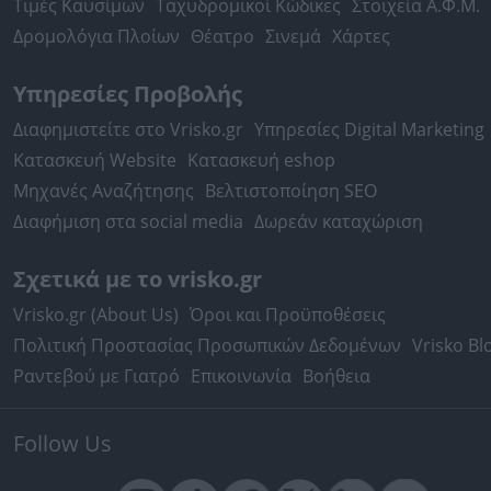
Τιμές Καυσίμων
Ταχυδρομικοί Κώδικες
Στοιχεία Α.Φ.Μ.
Δρομολόγια Πλοίων
Θέατρο
Σινεμά
Χάρτες
Υπηρεσίες Προβολής
Διαφημιστείτε στο Vrisko.gr
Υπηρεσίες Digital Marketing
Κατασκευή Website
Κατασκευή eshop
Μηχανές Αναζήτησης
Βελτιστοποίηση SEO
Διαφήμιση στα social media
Δωρεάν καταχώριση
Σχετικά με το vrisko.gr
Vrisko.gr (About Us)
Όροι και Προϋποθέσεις
Πολιτική Προστασίας Προσωπικών Δεδομένων
Vrisko Bl
Ραντεβού με Γιατρό
Επικοινωνία
Βοήθεια
Follow Us