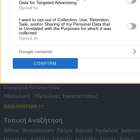
Στην ενότητα
Όπλα Κυνηγιού Είδη
μπορείς να βρεις καταστήμα
Data for Targeted Advertising.
όπλα (καραμπίνες, αεροβόλα, περίστροφα, σουγιάδες), φυσίγγια κ
Opted In
στολές για το κυνήγι σε
Δωδεκανήσων
. Για κυνηγετικά είδη και
έχουμε συγκεντρώσει τους καλύτερους εμπόρους, εισαγωγείς
I want to opt-out of Collection, Use, Retention,
κυνηγετικών όπλων και ειδών σε
Δωδεκανήσων
.
Sale, and/or Sharing of my Personal Data that
Is Unrelated with the Purposes for which it was
collected.
Opted In
Αρχική
>
Νομός Δωδεκανήσων
>
Όπλα & Κυνηγιού Είδη
Google consents
Δημοφιλείς Αναζητήσεις
CONFIRM
Μετακομίσεις & Μεταφορές
Κλειδιά & Κλειδαριές
Γιατρ
Ψυχολόγοι
Παιδικοί Σταθμοί
Οδοντίατροι
Συνεργεία Αυτοκινήτων
Υδραυλικοί - Υδραυλικές Εγκαταστάσεις
περισσότερα >>
Τοπική Αναζήτηση
Αθήνα
Θεσσαλονίκη
Πάτρα
Λάρισα
Ηράκλειο
Ιωάννιν
Περιστέρι
Καβάλα
Τρίπολη
Καλλιθέα
Σέρρες
Ρόδος