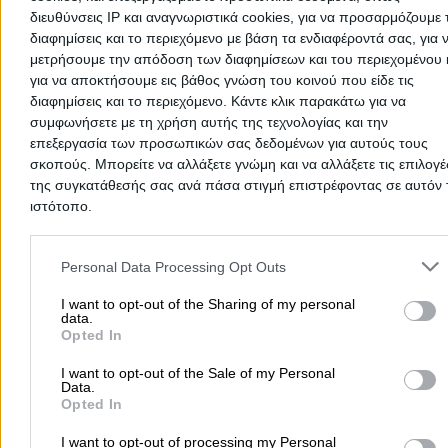
διευθύνσεις IP και αναγνωριστικά cookies, για να προσαρμόζουμε τ
Τηλέφωνο:
2241092605
διαφημίσεις και το περιεχόμενο με βάση τα ενδιαφέροντά σας, για 
Στοιχεία αναζήτησης:
Όπλα Κυνηγιού Είδη ,
μετρήσουμε την απόδοση των διαφημίσεων και του περιεχομένου 
Δωδεκανήσων
Κορασαντζιάν Αντωνία Α.
για να αποκτήσουμε εις βάθος γνώση του κοινού που είδε τις
διαφημίσεις και το περιεχόμενο. Κάντε κλικ παρακάτω για να
Όπλα & Κυνηγιού Είδη
συμφωνήσετε με τη χρήση αυτής της τεχνολογίας και την
επεξεργασία των προσωπικών σας δεδομένων για αυτούς τους
Καζούλη Στεφάνου 55, Ρόδος
σκοπούς. Μπορείτε να αλλάξετε γνώμη και να αλλάξετε τις επιλογέ
της συγκατάθεσής σας ανά πάσα στιγμή επιστρέφοντας σε αυτόν 
Τηλέφωνο:
2241034337
ιστότοπο.
Στοιχεία αναζήτησης:
Όπλα Κυνηγιού Είδη ,
Please note that this website/app uses one or more Google servic
Δωδεκανήσων
Ζαράφτης Παναγιώτης Ι.
and may gather and store information including but not limited to
Personal Data Processing Opt Outs
Είδη Κυνηγιού
your visit or usage behaviour. You may click to grant or deny cons
to Google and its third-party tags to use your data for below speci
I want to opt-out of the Sharing of my personal
Όπλα & Κυνηγιού Είδη
data.
purposes in below Google consent section.
Opted In
Ζιπάρι, Κως
I want to opt-out of the Sale of my Personal
Data.
Τηλέφωνο:
2242068683
Opted In
Στοιχεία αναζήτησης:
Όπλα Κυνηγιού Είδη ,
Δωδεκανήσων
I want to opt-out of processing my Personal