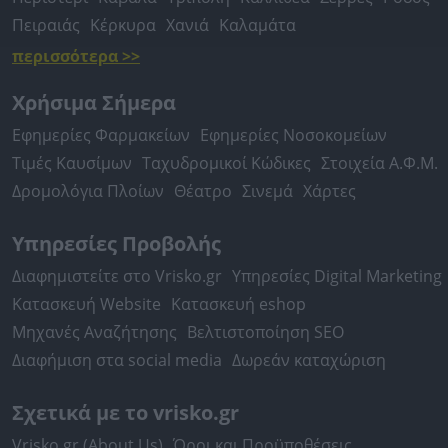
Πειραιάς
Κέρκυρα
Χανιά
Καλαμάτα
περισσότερα >>
Χρήσιμα Σήμερα
Εφημερίες Φαρμακείων
Εφημερίες Νοσοκομείων
Τιμές Καυσίμων
Ταχυδρομικοί Κώδικες
Στοιχεία Α.Φ.Μ.
Δρομολόγια Πλοίων
Θέατρο
Σινεμά
Χάρτες
Υπηρεσίες Προβολής
Διαφημιστείτε στο Vrisko.gr
Υπηρεσίες Digital Marketing
Κατασκευή Website
Κατασκευή eshop
Μηχανές Αναζήτησης
Βελτιστοποίηση SEO
Διαφήμιση στα social media
Δωρεάν καταχώριση
Σχετικά με το vrisko.gr
Vrisko.gr (About Us)
Όροι και Προϋποθέσεις