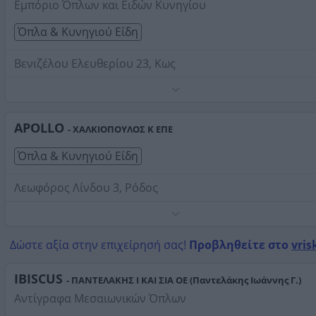
Εμπόριο Όπλων και Ειδών Κυνηγίου
Όπλα & Κυνηγιού Είδη
Βενιζέλου Ελευθερίου 23, Κως
Τηλέφωνο:
2242023722
Στοιχεία αναζήτησης:
Όπλα Κυνηγιού Είδη ,
Δωδεκανήσων
APOLLO
- ΧΑΛΚΙΟΠΟΥΛΟΣ Κ ΕΠΕ
Όπλα & Κυνηγιού Είδη
Λεωφόρος Λίνδου 3, Ρόδος
Τηλέφωνο:
2241039901
Στοιχεία αναζήτησης:
Όπλα Κυνηγιού Είδη ,
Δώστε αξία στην επιχείρησή σας!
Προβληθείτε στο
vris
Δωδεκανήσων
IBISCUS
- ΠΑΝΤΕΛΑΚΗΣ Ι ΚΑΙ ΣΙΑ ΟΕ (Παντελάκης Ιωάννης Γ.)
Αντίγραφα Μεσαιωνικών Όπλων