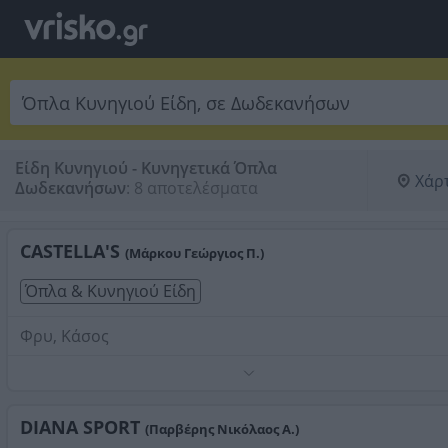
Είδη Κυνηγιού - Κυνηγετικά Όπλα
Χάρ
Δωδεκανήσων
:
8 αποτελέσματα
CASTELLA'S
(Μάρκου Γεώργιος Π.)
Όπλα & Κυνηγιού Είδη
Φρυ, Κάσος
Τηλέφωνο:
2245041498
Στοιχεία αναζήτησης:
Όπλα Κυνηγιού Είδη ,
Δωδεκανήσων
DIANA SPORT
(Παρβέρης Νικόλαος Α.)