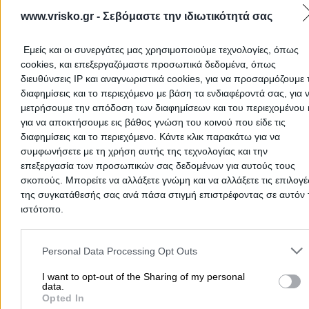
www.vrisko.gr -
Σεβόμαστε την ιδιωτικότητά σας
Καζούλη Στεφάνου 55, Ρόδος
Εμείς και οι συνεργάτες μας χρησιμοποιούμε τεχνολογίες, όπως
Τηλέφωνο:
2241034337
cookies, και επεξεργαζόμαστε προσωπικά δεδομένα, όπως
Στοιχεία αναζήτησης:
Όπλα Κυνηγιού Είδη , Ρόδος
διευθύνσεις IP και αναγνωριστικά cookies, για να προσαρμόζουμε τ
Στην ενότητα
Όπλα Κυνηγιού Είδη
μπορείς να βρεις καταστήμα
διαφημίσεις και το περιεχόμενο με βάση τα ενδιαφέροντά σας, για 
όπλα (καραμπίνες, αεροβόλα, περίστροφα, σουγιάδες), φυσίγγια κ
μετρήσουμε την απόδοση των διαφημίσεων και του περιεχομένου 
στολές για το κυνήγι σε
Ρόδος
. Για κυνηγετικά είδη και όπλα έχ
για να αποκτήσουμε εις βάθος γνώση του κοινού που είδε τις
συγκεντρώσει τους καλύτερους εμπόρους, εισαγωγείς κυνηγετικ
διαφημίσεις και το περιεχόμενο. Κάντε κλικ παρακάτω για να
όπλων και ειδών σε
Ρόδος
.
συμφωνήσετε με τη χρήση αυτής της τεχνολογίας και την
επεξεργασία των προσωπικών σας δεδομένων για αυτούς τους
Όπλα Κυνηγιού Είδη Δωδεκανήσων
σκοπούς. Μπορείτε να αλλάξετε γνώμη και να αλλάξετε τις επιλογέ
της συγκατάθεσής σας ανά πάσα στιγμή επιστρέφοντας σε αυτόν 
Όπλα Κυνηγιού Είδη
ιστότοπο.
Please note that this website/app uses one or more Google servic
and may gather and store information including but not limited to
Personal Data Processing Opt Outs
Αρχική
>
Νομός ΔΩΔΕΚΑΝΗΣΩΝ
>
Ρόδος
>
Ελεύθερος Χρόνος - Χό
your visit or usage behaviour. You may click to grant or deny cons
Όπλα & Κυνηγιού Είδη
to Google and its third-party tags to use your data for below speci
I want to opt-out of the Sharing of my personal
data.
purposes in below Google consent section.
Opted In