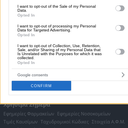
Δημοφιλείς Αναζητήσεις
I want to opt-out of the Sale of my Personal
Μετακομίσεις & Μεταφορές
Κλειδιά & Κλειδαριές
Γιατρ
Data.
Opted In
Ψυχολόγοι
Παιδικοί Σταθμοί
Οδοντίατροι
Συνεργεία Αυτοκινήτων
I want to opt-out of processing my Personal
Data for Targeted Advertising.
Υδραυλικοί - Υδραυλικές Εγκαταστάσεις
Opted In
περισσότερα >>
I want to opt-out of Collection, Use, Retention,
Sale, and/or Sharing of my Personal Data that
Is Unrelated with the Purposes for which it was
Τοπική Αναζήτηση
collected.
Opted In
Αθήνα
Θεσσαλονίκη
Πάτρα
Λάρισα
Ηράκλειο
Ιωάννιν
Περιστέρι
Καβάλα
Τρίπολη
Καλλιθέα
Σέρρες
Ρόδος
Google consents
Πειραιάς
Κέρκυρα
Χανιά
Καλαμάτα
CONFIRM
περισσότερα >>
Χρήσιμα Σήμερα
Εφημερίες Φαρμακείων
Εφημερίες Νοσοκομείων
Τιμές Καυσίμων
Ταχυδρομικοί Κώδικες
Στοιχεία Α.Φ.Μ.