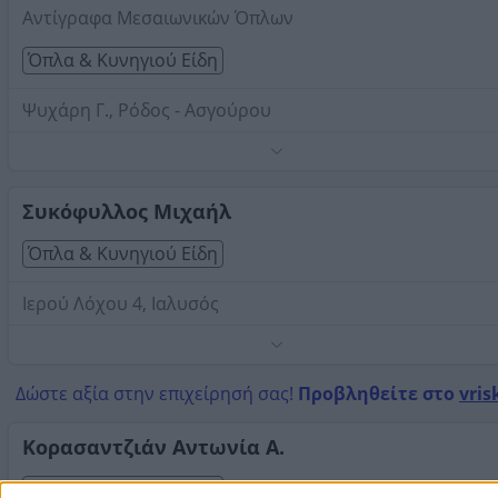
Αντίγραφα Μεσαιωνικών Όπλων
Όπλα & Κυνηγιού Είδη
Ψυχάρη Γ., Ρόδος - Ασγούρου
Τηλέφωνο:
2241062877
Στοιχεία αναζήτησης:
Όπλα Κυνηγιού Είδη , Ρόδος
Συκόφυλλος Μιχαήλ
Όπλα & Κυνηγιού Είδη
Ιερού Λόχου 4, Ιαλυσός
Τηλέφωνο:
2241092605
Στοιχεία αναζήτησης:
Όπλα Κυνηγιού Είδη , Ρόδος
Δώστε αξία στην επιχείρησή σας!
Προβληθείτε στο
vris
Κορασαντζιάν Αντωνία Α.
Όπλα & Κυνηγιού Είδη