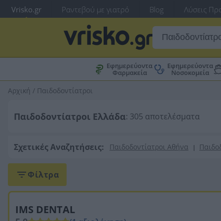
Vrisko.gr
Ραντεβού με γιατρό
Blog
Λύσεις Προ
Εφημερεύοντα
Εφημερεύοντα
Φαρμακεία
Νοσοκομεία
Αρχική
/
Παιδοδοντίατροι
Παιδοδοντίατροι Ελλάδα
: 305 αποτελέσματα
Σχετικές Αναζητήσεις:
Παιδοδοντίατροι Αθήνα
Παιδο
|
Φίλτρα
IMS DENTAL