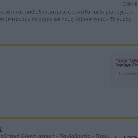
 ποιότητας παιδοδοντιατρική φροντίδα και δημιουργείται
να ξεπερνούν το άγχος και τους φόβους τους. - Το εύρος
ραπείες σε παιδιά, εφήβους και άτομα με ειδικές
ικές συνήθειες παιδιών και εφήβων. - Οι ιατροί είναι
 καθώς και χειρουργεία υπό ολική αναισθησία σε παιδιά,
ευμένο ανά ασθενή -
Εκμάθηση στοματική υγιεινής -
δακτύλου, πιπίλα, μπιμπερό) -
Αντιμετώπιση τραύματος
ή (καθαρισμός, φθορίωση, καλύψεις οπών και σχισμών) -
ε νεογιλά και μόνιμα δόντια -
Ενδοδοντικές θεραπείες σε
 -
Πρόληψη ορθοδοντικών ανωμαλιών (μηχανήματα
Σ
ισθητική Οδοντιατρική – Παιδοδοντία – Περιο