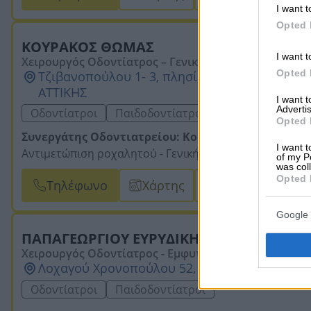
I want t
Opted 
ΚΟΥΡΑΚΟΣ ΘΩΜΑΣ
I want t
Χειρουργός Οδοντίατρος – Γενική Οδοντιατρική – Α
Opted 
ική – Προσθετική – Επανορθωτική – Περιοδοντολογία
Τζιβανοπούλου 1- 3, πλησίον πλατείας Θυμαρ
ματα – Παιδοδοντία
ΑΤΤΙΚΗΣ
I want 
Advertis
Οδοντίατροι
Παιδοδοντίατροι
Opted 
Συνεργάτης Οδοντιατρείου: Κουράκος Θωμάς
I want t
Αντιμετώπιση ροχαλητού -
Γενική Οδοντιατρική -
Αισθη
of my P
was col
Επανορθωτική οδοντιατρική -
Περιοδοντολογία -
Ενδοδ
Opted 
Τηλέφωνο
Χάρτης
Email
Φθορίωση -
Σφραγίσματα -
Όψεις ρητίνης -
Όψεις πορσ
Google 
ΠΑΠΑΓΕΩΡΓΙΟΥ ΕΥΡΥΔΙΚΗ - HAPPY SMILES
Χειρουργός Οδοντίατρος - Εμφυτευματολόγος
Λοχαγού Χρονοπούλου 52, Άλιμος, 17455, ΑΤΤ
Οδοντίατροι
Παιδοδοντίατροι