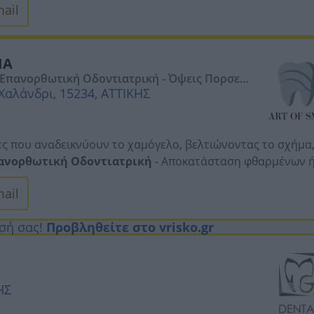
ail
μικευμένη φροντίδα. -
Καθαρισμός δοντιών — πρόληψη
ς & περιοδοντίτιδας — βαθύς καθαρισμός και υποστήριξη
ας και φθαρμένων δοντιών. -
Ενδοδοντική θεραπεία
-
ΙΑ
Προσθετική αποκατάσταση — στεφάνες, γέφυρες και
- Επανορθωτική Οδοντιατρική - Όψεις Πορσελ
ιχίες — λειτουργικές και αισθητικές λύσεις. -
Λεύκανση
Χαλάνδρι, 15234, ΑΤΤΙΚΗΣ
αμόγελου. -
Αισθητική οδοντιατρική — όψεις και
τία
νοι νάρθηκες — διακριτικές λύσεις ορθοδοντικής. -
ουξισμός — προστασία δοντιών με εξατομικευμένους
ες που αναδεικνύουν το χαμόγελο, βελτιώνοντας το σχήμα
ές δοντιών και φρονιμιτών. -
Εμφυτεύματα — σύγχρονες
ανορθωτική Οδοντιατρική
- Αποκατάσταση φθαρμένων 
η λειτουργικότητα και τη φυσική τους εμφάνιση. -
Όψεις
ail
ητικής για τη διόρθωση δυσχρωμιών, ατελειών και
ση αισθητική αποκατάσταση που βελτιώνει το χαμόγελο με
ησή σας!
Προβληθείτε στο vrisko.gr
ψη, διάγνωση και θεραπεία των συχνότερων παθήσεων τη
η
- Στεφάνες, γέφυρες και εξατομικευμένες λύσεις για
τολογία
- Πρόληψη και θεραπεία παθήσεων των ούλων για
δοντιατρική
- Τακτικός έλεγχος, καθαρισμός και οδηγίες
ΗΣ
ν
- Σύγχρονες μέθοδοι για πιο φωτεινό και φυσικό
ροσέγγιση που βοηθά τα παιδιά να αποκτήσουν σωστές