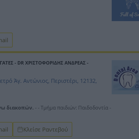
ail
ΓΑΤΕΣ - DR ΧΡΙΣΤΟΦΟΡΙΔΗΣ ΑΝΔΡΕΑΣ -
τρό Άγ. Αντώνιος, Περιστέρι, 12132,
όγω διακοπών.
- - Τμήμα παιδιών:
Παιδοδοντία -
ail
Κλείσε Ραντεβού
οντική χειρουργική -
Στοματική χειρουργική -
Προσθετική
τολογία -
Εμφυτεύματα -
Νάρθηκες