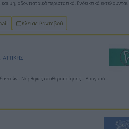
 και μη, οδοντιατρικά περιστατικά. Ενδεικτικά εκτελούνται
εριστρεφόμενα εργαλεία, θερμή γουταπέρκα για
ail
Κλείσε Ραντεβού
ν επισκέψεων. -
Περιοδοντολογίας με laser. -
 δοκιμασμένα εμφυτεύματα Xive-Dentsply και Seven-MIS. -
άχιστης παρέμβασης και μέγιστου αισθητικού
Προσθετικής κ.λπ.
ναι: Συσκευές σοδοβολής NSK, laser μαλακών ιστών Sirona,
, ΑΤΤΙΚΗΣ
θερμής γουταπέρκας, αεροαποτριβή Danville,
Owandy,συσκευή αυτόματης ανάμιξης αποτυπωτικών 3Μ
ντοστοματικό έλεγχο με την ενδοστοματική μας κάμερα και
δοντιών -
Νάρθηκες σταθεροποίησης – Βρυγμού -