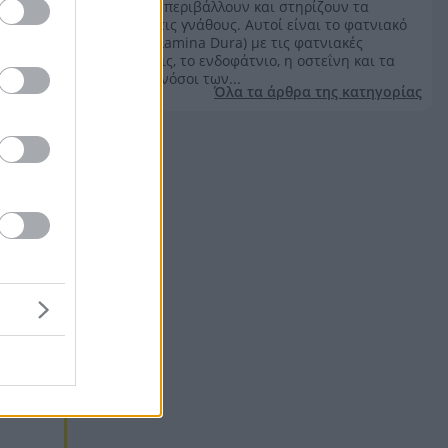
οι οποίοι περιβάλλουν και στηρίζουν τα
δόντια στις γνάθους. Αυτοί είναι το φατνιακό
οστούν (Lamina Dura) με τις φατνιακές
αποφύσεις, το ενδοφάτνιο, η οστεΐνη και τα
ούλα. Οι νόσοι των...
Όλα τα άρθρα της κατηγορίας