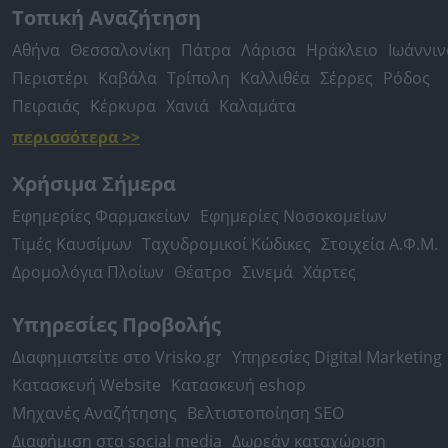
Τοπική Αναζήτηση
Αθήνα
Θεσσαλονίκη
Πάτρα
Λάρισα
Ηράκλειο
Ιωάννιν
Περιστέρι
Καβάλα
Τρίπολη
Καλλιθέα
Σέρρες
Ρόδος
Πειραιάς
Κέρκυρα
Χανιά
Καλαμάτα
περισσότερα >>
Χρήσιμα Σήμερα
Εφημερίες Φαρμακείων
Εφημερίες Νοσοκομείων
Τιμές Καυσίμων
Ταχυδρομικοί Κώδικες
Στοιχεία Α.Φ.Μ.
Δρομολόγια Πλοίων
Θέατρο
Σινεμά
Χάρτες
Υπηρεσίες Προβολής
Διαφημιστείτε στο Vrisko.gr
Υπηρεσίες Digital Marketing
Κατασκευή Website
Κατασκευή eshop
Μηχανές Αναζήτησης
Βελτιστοποίηση SEO
Διαφήμιση στα social media
Δωρεάν καταχώριση