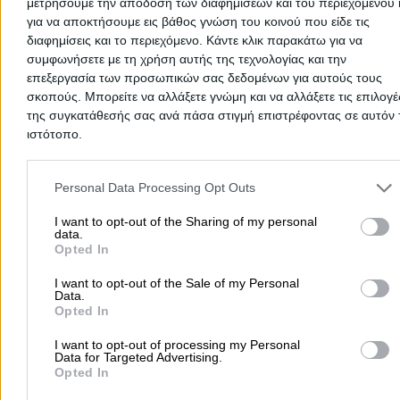
μετρήσουμε την απόδοση των διαφημίσεων και του περιεχομένου 
ΤΟ ΠΑΛΙΟ ΣΤΕΚΙ
(Μπλακοσαβένος Αλέξανδρος)
για να αποκτήσουμε εις βάθος γνώση του κοινού που είδε τις
διαφημίσεις και το περιεχόμενο. Κάντε κλικ παρακάτω για να
Παραδοσιακά Καφενεία
συμφωνήσετε με τη χρήση αυτής της τεχνολογίας και την
επεξεργασία των προσωπικών σας δεδομένων για αυτούς τους
Παπαθανασίου 94, Θεσσαλονίκη
σκοπούς. Μπορείτε να αλλάξετε γνώμη και να αλλάξετε τις επιλογέ
της συγκατάθεσής σας ανά πάσα στιγμή επιστρέφοντας σε αυτόν 
Τηλέφωνο:
2311242415
ιστότοπο.
Στοιχεία αναζήτησης:
Παραδοσιακά Καφενεία
Η ΜΟΥΡΙΑ
Please note that this website/app uses one or more Google servic
(Αλέξη Ρουντίνα Κ.)
and may gather and store information including but not limited to
Personal Data Processing Opt Outs
Παραδοσιακά Καφενεία
your visit or usage behaviour. You may click to grant or deny cons
to Google and its third-party tags to use your data for below speci
I want to opt-out of the Sharing of my personal
data.
purposes in below Google consent section.
Βαφειοχωρίου 4 & Παπαστράτου 29-31, Αθήνα - Γκύζη
Opted In
Τηλέφωνο:
2106449660
I want to opt-out of the Sale of my Personal
Data.
Στοιχεία αναζήτησης:
Παραδοσιακά Καφενεία
Opted In
ΣΤΟΥ ΤΣΑΡΟΥ
I want to opt-out of processing my Personal
Μεζεδοπωλείο
Data for Targeted Advertising.
Opted In
Παραδοσιακά Καφενεία