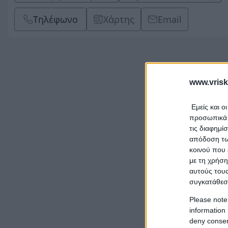
Τηλέφωνο
Χάρτης
Email
www.vrisk
Εμείς και ο
προσωπικά δ
τις διαφημί
απόδοση των
κοινού που 
με τη χρήση
αυτούς τους
συγκατάθεσ
Please note
information 
deny consent