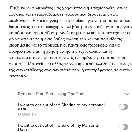
Παθολόγοι
Εμείς και οι συνεργάτες μας χρησιμοποιούμε τεχνολογίες, όπως
Διάκου Αθανάσιου 18, Καστοριά
cookies, και επεξεργαζόμαστε προσωπικά δεδομένα, όπως
διευθύνσεις IP και αναγνωριστικά cookies, για να προσαρμόζουμε τ
Τηλέφωνο:
2467027204
διαφημίσεις και το περιεχόμενο με βάση τα ενδιαφέροντά σας, για 
Στοιχεία αναζήτησης:
Παθολόγοι , Καστοριά
μετρήσουμε την απόδοση των διαφημίσεων και του περιεχομένου 
για να αποκτήσουμε εις βάθος γνώση του κοινού που είδε τις
Ζαρομυτίδης Ιωάννης Η.
διαφημίσεις και το περιεχόμενο. Κάντε κλικ παρακάτω για να
Ειδικός Παθολόγος
συμφωνήσετε με τη χρήση αυτής της τεχνολογίας και την
επεξεργασία των προσωπικών σας δεδομένων για αυτούς τους
Παθολόγοι
σκοπούς. Μπορείτε να αλλάξετε γνώμη και να αλλάξετε τις επιλογέ
της συγκατάθεσής σας ανά πάσα στιγμή επιστρέφοντας σε αυτόν 
Γράμμου 45, Καστοριά
ιστότοπο.
Τηλέφωνο:
2467083726
Please note that this website/app uses one or more Google servic
Στοιχεία αναζήτησης:
Παθολόγοι , Καστοριά
and may gather and store information including but not limited to
Personal Data Processing Opt Outs
your visit or usage behaviour. You may click to grant or deny cons
to Google and its third-party tags to use your data for below speci
I want to opt-out of the Sharing of my personal
data.
purposes in below Google consent section.
Opted In
I want to opt-out of the Sale of my Personal
Data.