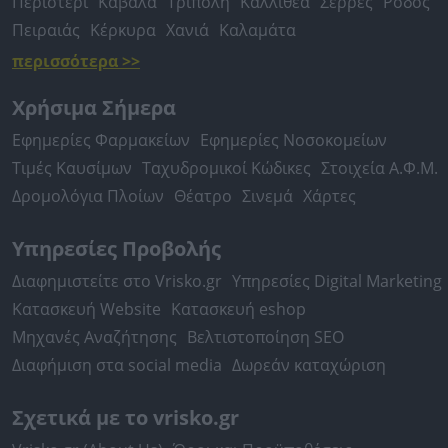
Περιστέρι
Καβάλα
Τρίπολη
Καλλιθέα
Σέρρες
Ρόδος
Πειραιάς
Κέρκυρα
Χανιά
Καλαμάτα
περισσότερα >>
Χρήσιμα Σήμερα
Εφημερίες Φαρμακείων
Εφημερίες Νοσοκομείων
Τιμές Καυσίμων
Ταχυδρομικοί Κώδικες
Στοιχεία Α.Φ.Μ.
Δρομολόγια Πλοίων
Θέατρο
Σινεμά
Χάρτες
Υπηρεσίες Προβολής
Διαφημιστείτε στο Vrisko.gr
Υπηρεσίες Digital Marketing
Κατασκευή Website
Κατασκευή eshop
Μηχανές Αναζήτησης
Βελτιστοποίηση SEO
Διαφήμιση στα social media
Δωρεάν καταχώριση
Σχετικά με το vrisko.gr