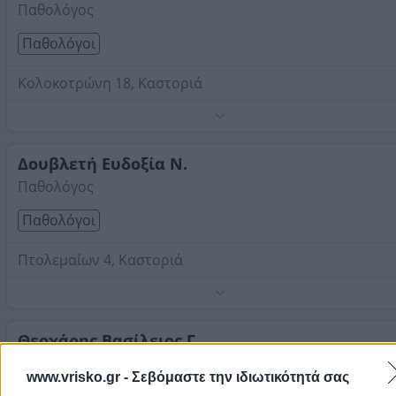
Παθολόγος
Παθολόγοι
Κολοκοτρώνη 18, Καστοριά
Τηλέφωνο:
2467023632
Στοιχεία αναζήτησης:
Παθολόγοι , Καστοριά
Δουβλετή Ευδοξία Ν.
Παθολόγος
Παθολόγοι
Πτολεμαίων 4, Καστοριά
Τηλέφωνο:
2467029370
Στοιχεία αναζήτησης:
Παθολόγοι , Καστοριά
Θεοχάρης Βασίλειος Γ.
Παθολόγος
www.vrisko.gr -
Σεβόμαστε την ιδιωτικότητά σας