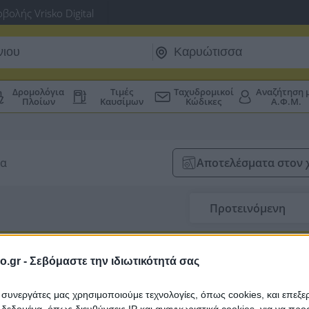
βολής Vrisko Digital
Δρομολόγια
Τιμές
Ταχυδρομικοί
Αναζήτηση 
Πλοίων
Καυσίμων
Κώδικες
Α.Φ.Μ.
τα
Αποτελέσματα στον 
Προτεινόμενη
o.gr -
Σεβόμαστε την ιδιωτικότητά σας
ι συνεργάτες μας χρησιμοποιούμε τεχνολογίες, όπως cookies, και επεξ
εδομένα, όπως διευθύνσεις IP και αναγνωριστικά cookies, για να πρ