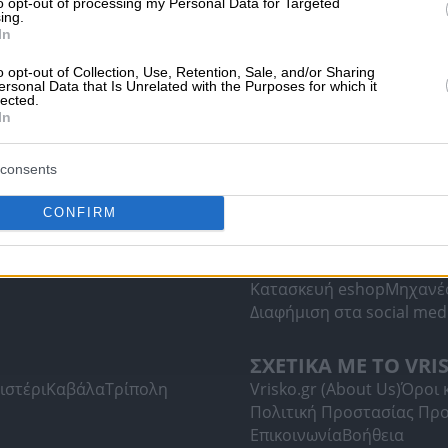
to opt-out of processing my Personal Data for Targeted
ing.
In
o opt-out of Collection, Use, Retention, Sale, and/or Sharing
ersonal Data that Is Unrelated with the Purposes for which it
lected.
In
consents
CONFIRM
ΥΠΗΡΕΣΙΕΣ ΠΡΟΒΟ
ί
Ψυχολόγοι
Διαφημιστείτε στο Vrisko.
Κατασκευή eshop
Μηχανέ
Διαφήμιση στα social med
ΣΧΕΤΙΚΑ ΜΕ ΤΟ VRI
ιστέρι
Καβάλα
Τρίπολη
Vrisko.gr (About Us)
Όροι 
Πολιτική Προστασίας Πρ
Επικοινωνία
Βοήθεια