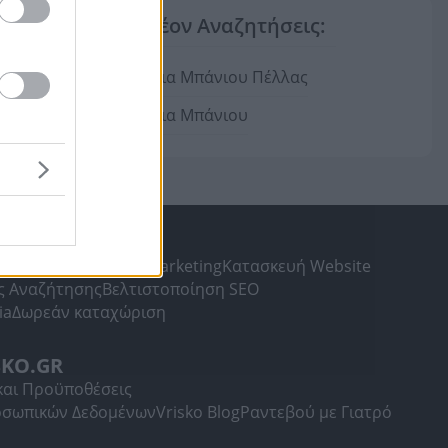
Επιπλέον Αναζητήσεις:
Πλακάκια Μπάνιου Πέλλας
Πλακάκια Μπάνιου
ΛΗΣ
gr
Υπηρεσίες Digital Marketing
Κατασκευή Website
ς Αναζήτησης
Βελτιστοποίηση SEO
ia
Δωρεάν καταχώριση
SKO.GR
και Προϋποθέσεις
οσωπικών Δεδομένων
Vrisko Blog
Ραντεβού με Γιατρό