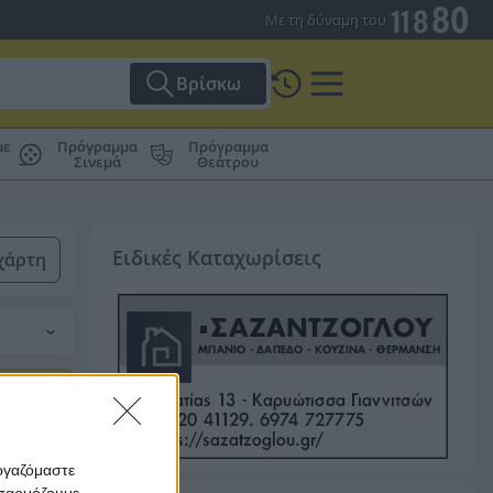
Με τη δύναμη του
Βρίσκω
με
Πρόγραμμα
Πρόγραμμα
Σινεμά
Θεάτρου
Ειδικές Καταχωρίσεις
χάρτη
εργαζόμαστε
οσαρμόζουμε