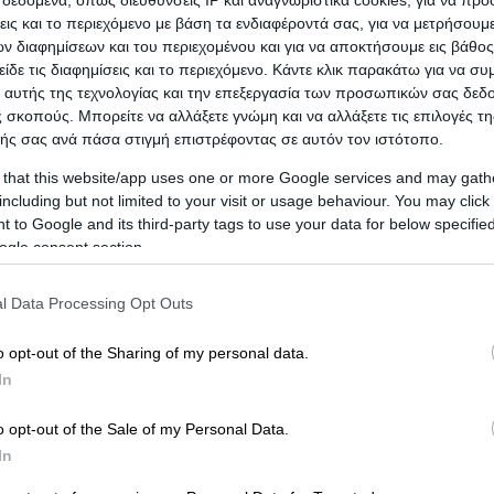
σεις και το περιεχόμενο με βάση τα ενδιαφέροντά σας, για να μετρήσουμ
ξ ολοκλήρου την ανακαίνιση του σπιτιού σας από την αρχή
 διαφημίσεων και του περιεχομένου και για να αποκτήσουμε εις βάθο
κια - Είδη Υγιεινής - Αξεσουάρ Μπάνιου - Μπαταρίες -
είδε τις διαφημίσεις και το περιεχόμενο. Κάντε κλικ παρακάτω για να σ
 αυτής της τεχνολογίας και την επεξεργασία των προσωπικών σας δεδ
 σκοπούς. Μπορείτε να αλλάξετε γνώμη και να αλλάξετε τις επιλογές τη
ail
ής σας ανά πάσα στιγμή επιστρέφοντας σε αυτόν τον ιστότοπο.
 that this website/app uses one or more Google services and may gath
including but not limited to your visit or usage behaviour. You may click 
 to Google and its third-party tags to use your data for below specifi
ogle consent section.
σα, 58100, ΠΕΛΛΑΣ
l Data Processing Opt Outs
ail
o opt-out of the Sharing of my personal data.
In
o opt-out of the Sale of my Personal Data.
In