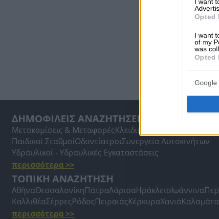
I want 
Advertis
Opted 
I want t
of my P
was col
Opted 
Google 
ΔΗΜΟΦΙΛΕΙΣ ΑΝΑΖΗΤΗΣΕΙΣ
Μετακομίσεις & Μεταφορές
Κλειδιά & Κλειδαριές
Γιατρο
Παιδικοί Σταθμοί
Οδοντίατροι
Συνεργεία Αυτοκινήτων
Υδραυλικοί - Υδραυλικές Εγκαταστάσεις
περισσότερα >>
ΤΟΠΙΚΗ ΑΝΑΖΗΤΗΣΗ
Αθήνα
Θεσσαλονίκη
Πάτρα
Λάρισα
Ηράκλειο
Ιωάννινα
Περ
Καλλιθέα
Σέρρες
Ρόδος
Πειραιάς
Κέρκυρα
Χανιά
Καλαμάτα
περισσότερα >>