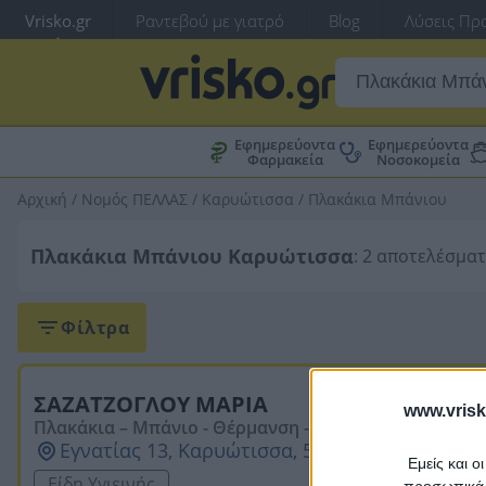
Vrisko.gr
Ραντεβού με γιατρό
Blog
Λύσεις Προ
Εφημερεύοντα
Εφημερεύοντα
Φαρμακεία
Νοσοκομεία
Αρχική
/
Νομός ΠΕΛΛΑΣ
/
Καρυώτισσα
/
Πλακάκια Μπάνιου
Πλακάκια Μπάνιου Καρυώτισσα
: 2 αποτελέσμα
Φίλτρα
ΣΑΖΑΤΖΟΓΛΟΥ ΜΑΡΙΑ
www.vrisk
Πλακάκια – Μπάνιο - Θέρμανση - Οικοδομικά Υλικά
Εγνατίας 13, Καρυώτισσα, 58001, ΠΕΛΛΑΣ
Εμείς και ο
Είδη Υγιεινής
προσωπικά δ