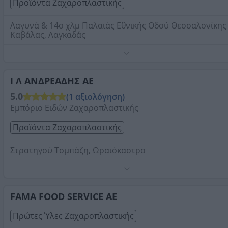
Προϊόντα Ζαχαροπλαστικής
Λαγυνά & 14ο χλμ Παλαιάς Εθνικής Οδού Θεσσαλονίκης 
Καβάλας, Λαγκαδάς
Τηλέφωνο:
2394053103
Στοιχεία αναζήτησης:
Προϊόντα Ζαχαροπλαστικής ,
Προάστια Θεσσαλονίκης Δυτικά
Ι Λ ΑΝΔΡΕΑΔΗΣ ΑΕ
5.0
(1 αξιολόγηση)
Εμπόριο Ειδών Ζαχαροπλαστικής
Προϊόντα Ζαχαροπλαστικής
Στρατηγού Τομπάζη, Ωραιόκαστρο
Ποιοτικές πρώτες ύλες για αρτοποιία και ζαχαροπλαστικ
με ολοκληρωμένες υπηρεσίες διανομής που εξασφαλίζ
άμεση και αξιόπιστη εξυπηρέτηση.
FAMA FOOD SERVICE ΑΕ
Τηλέφωνο:
2310688407
Πρώτες Ύλες Ζαχαροπλαστικής
Στοιχεία αναζήτησης:
Προϊόντα Ζαχαροπλαστικής ,