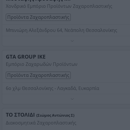
Χονδρικό Εμπόριο Προϊόντων Ζαχαροπλαστικής
Προϊόντα Ζαχαροπλαστικής
Μπινιώρη Αλεξάνδρου 64, Νεάπολη Θεσσαλονίκης
Τηλέφωνο:
2310615940
Στοιχεία αναζήτησης:
Προϊόντα Ζαχαροπλαστικής ,
Προάστια Θεσσαλονίκης Δυτικά
GTA GROUP IKE
Εμπόριο Ζαχαρωδών Προϊόντων
Προϊόντα Ζαχαροπλαστικής
6ο χλμ Θεσσαλονίκης - Λαγκαδά, Ευκαρπία
Τηλέφωνο:
2310688156
Στοιχεία αναζήτησης:
Προϊόντα Ζαχαροπλαστικής ,
Προάστια Θεσσαλονίκης Δυτικά
ΤΟ ΣΤΟΛΙΔΙ
(Σιώμος Αντώνιος Σ)
Διακοσμητικά Ζαχαροπλαστικής