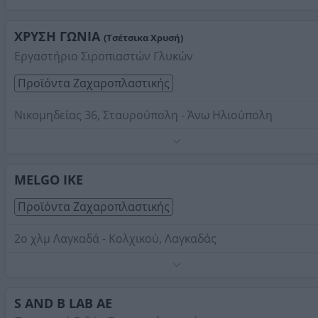
Στοιχεία αναζήτησης:
Προϊόντα Ζαχαροπλαστικής ,
Προάστια Θεσσαλονίκης Δυτικά
ΧΡΥΣΗ ΓΩΝΙΑ
(Τσέτσικα Χρυσή)
Εργαστήριο Σιροπιαστών Γλυκών
Προϊόντα Ζαχαροπλαστικής
Νικομηδείας 36, Σταυρούπολη - Άνω Ηλιούπολη
Τηλέφωνο:
2310640205
Στοιχεία αναζήτησης:
Προϊόντα Ζαχαροπλαστικής ,
Προάστια Θεσσαλονίκης Δυτικά
MELGO ΙΚΕ
Προϊόντα Ζαχαροπλαστικής
2ο χλμ Λαγκαδά - Κολχικού, Λαγκαδάς
Τα τραγανιστά, φρέσκα και μυρωδάτα χωνάκια, τα κύπελ
οι κώνοι ζαχάρεως, τα πουράκια και οι αφράτες βάφλες
αποτελούν την καλύτερη επιλογή σε ημιέτοιμα και έτοι
S AND B LAB ΑΕ
κεράσματα. Tα αρωματικά σιρόπια παγωτού συμπληρώ
Τηλέφωνο:
2394020180