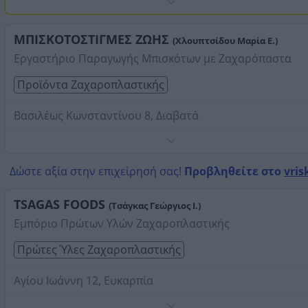
ΜΠΙΣΚΟΤΟΣΤΙΓΜΕΣ ΖΩΗΣ
(Χλουπτσίδου Μαρία Ε.)
Εργαστήριο Παραγωγής Μπισκότων με Ζαχαρόπαστα
Προϊόντα Ζαχαροπλαστικής
Βασιλέως Κωνσταντίνου 8, Διαβατά
Τηλέφωνο:
2310784978
Στοιχεία αναζήτησης:
Προϊόντα Ζαχαροπλαστικής ,
Δώστε αξία στην επιχείρησή σας!
Προβληθείτε στο
vris
Προάστια Θεσσαλονίκης Δυτικά
TSAGAS FOODS
(Τσάγκας Γεώργιος Ι.)
Εμπόριο Πρώτων Υλών Ζαχαροπλαστικής
Πρώτες Ύλες Ζαχαροπλαστικής
Αγίου Ιωάννη 12, Ευκαρπία
Τηλέφωνο:
2310686274