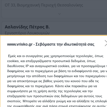
Προάστια Θεσσαλονίκης Δυτικά
ΟΤ 33, Βιομηχανική Περιοχή Θεσσαλονίκης
Τηλέφωνο:
2310569570
Στοιχεία αναζήτησης:
Προϊόντα Ζαχαροπλαστικής ,
Προάστια Θεσσαλονίκης Δυτικά
Ασλανίδης Πέτρος Β.
Εργαστήριο Λουκουμιών
Προϊόντα Ζαχαροπλαστικής
www.vrisko.gr -
Σεβόμαστε την ιδιωτικότητά σας
Αγίου Κωνσταντίνου 9 & Δαβάκη 28Α, Σταυρούπολη
Εμείς και οι συνεργάτες μας χρησιμοποιούμε τεχνολογίες, όπως
cookies, και επεξεργαζόμαστε προσωπικά δεδομένα, όπως
Τηλέφωνο:
2314006600
διευθύνσεις IP και αναγνωριστικά cookies, για να προσαρμόζουμε τ
Στοιχεία αναζήτησης:
Προϊόντα Ζαχαροπλαστικής ,
διαφημίσεις και το περιεχόμενο με βάση τα ενδιαφέροντά σας, για 
Προάστια Θεσσαλονίκης Δυτικά
GRECO
(Μπούρα Αγγελική Α.)
μετρήσουμε την απόδοση των διαφημίσεων και του περιεχομένου 
Παραγωγή Γκοφρέτας
για να αποκτήσουμε εις βάθος γνώση του κοινού που είδε τις
διαφημίσεις και το περιεχόμενο. Κάντε κλικ παρακάτω για να
Προϊόντα Ζαχαροπλαστικής
συμφωνήσετε με τη χρήση αυτής της τεχνολογίας και την
επεξεργασία των προσωπικών σας δεδομένων για αυτούς τους
1ο χλμ Ωραιοκάστρου - Διαβατών, Ωραιόκαστρο
σκοπούς. Μπορείτε να αλλάξετε γνώμη και να αλλάξετε τις επιλογέ
της συγκατάθεσής σας ανά πάσα στιγμή επιστρέφοντας σε αυτόν 