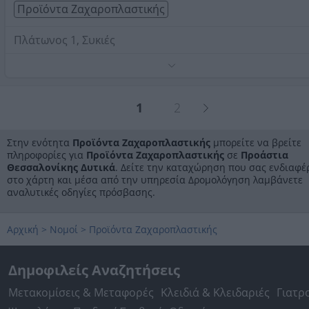
Προϊόντα Ζαχαροπλαστικής
Πλάτωνος 1, Συκιές
Τηλέφωνο:
2310631646
Στοιχεία αναζήτησης:
Προϊόντα Ζαχαροπλαστικής ,
Προάστια Θεσσαλονίκης Δυτικά
1
2
Στην ενότητα
Προϊόντα Ζαχαροπλαστικής
μπορείτε να βρείτε
πληροφορίες για
Προϊόντα Ζαχαροπλαστικής
σε
Προάστια
Θεσσαλονίκης Δυτικά
. Δείτε την καταχώρηση που σας ενδιαφέ
στο χάρτη και μέσα από την υπηρεσία Δρομολόγηση λαμβάνετε
αναλυτικές οδηγίες πρόσβασης.
Αρχική
>
Νομοί
>
Προϊόντα Ζαχαροπλαστικής
Δημοφιλείς Αναζητήσεις
Μετακομίσεις & Μεταφορές
Κλειδιά & Κλειδαριές
Γιατρ