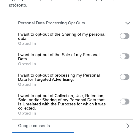
Τηλέφωνο:
2310741800
ιστότοπο.
Στοιχεία αναζήτησης:
Προϊόντα Ζαχαροπλαστικής ,
Please note that this website/app uses one or more Google servic
Προάστια Θεσσαλονίκης Δυτικά
ΚΟΡΦΙΤΗΣ Π ΚΑΙ ΣΙΑ ΟΕ
and may gather and store information including but not limited to
Personal Data Processing Opt Outs
5.0
your visit or usage behaviour. You may click to grant or deny cons
(1 αξιολόγηση)
to Google and its third-party tags to use your data for below speci
I want to opt-out of the Sharing of my personal
Πρώτες Ύλες Ζαχαροπλαστικής
data.
purposes in below Google consent section.
Opted In
Κραγιά Ι. 10 & Αρκαδίου, Αμπελόκηποι
I want to opt-out of the Sale of my Personal
Data.
Τηλέφωνο:
2310729433
Opted In
Στοιχεία αναζήτησης:
Προϊόντα Ζαχαροπλαστικής ,
I want to opt-out of processing my Personal
Προάστια Θεσσαλονίκης Δυτικά
PICCOLINO
Data for Targeted Advertising.
- ΑΦΟΙ ΑΝΤΩΝΙΟΥ ΚΑΙ ΣΙΑ ΑΒΕΕ
Opted In
Βιομηχανία Πρώτων Υλών Ζαχαροπλαστικής και Μαγειρ
I want to opt-out of Collection, Use, Retention,
Πρώτες Ύλες Ζαχαροπλαστικής
Sale, and/or Sharing of my Personal Data that
Is Unrelated with the Purposes for which it was
collected.
4ο χλμ Εθνικής Οδού Θεσσαλονίκης - Ωραιοκάστρου,
Opted In
Σταυρούπολη
Google consents
Τηλέφωνο:
2310681986