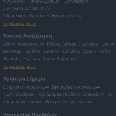
Ψυχολόγοι
Παιδικοί Σταθμοί
Οδοντίατροι
Συνεργεία Αυτοκινήτων
Υδραυλικοί - Υδραυλικές Εγκαταστάσεις
περισσότερα >>
Τοπική Αναζήτηση
Αθήνα
Θεσσαλονίκη
Πάτρα
Λάρισα
Ηράκλειο
Ιωάννιν
Περιστέρι
Καβάλα
Τρίπολη
Καλλιθέα
Σέρρες
Ρόδος
Πειραιάς
Κέρκυρα
Χανιά
Καλαμάτα
περισσότερα >>
Χρήσιμα Σήμερα
Εφημερίες Φαρμακείων
Εφημερίες Νοσοκομείων
Τιμές Καυσίμων
Ταχυδρομικοί Κώδικες
Στοιχεία Α.Φ.Μ.
Δρομολόγια Πλοίων
Θέατρο
Σινεμά
Χάρτες
Υπηρεσίες Προβολής