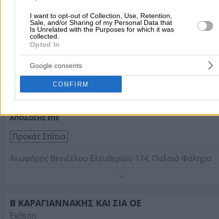
- ΓΛΕΝΤΟΣ Γ ΑΒΕΕ
της κατοικίας αυτής είναι η ίδια με την κατασκευή που 
Κατασκευή και Εμπόριο Προκατασκευασμένων Οικίσκων
αναλύουμε λεπτομερώς στην τεχνική περιγραφή
I want to opt-out of Collection, Use, Retention,
Εργοστάσιο - Έκθεση
Sale, and/or Sharing of my Personal Data that
Is Unrelated with the Purposes for which it was
collected.
Προκάτ Σπίτια
Opted In
9ο χλμ Θεσσαλονίκης - Κατερίνης, Σίνδος
Google consents
Τηλέφωνο:
2310796755
CONFIRM
Στοιχεία αναζήτησης:
Προκάτ Σπίτια
ECO EFFICIENT HOUSES
- ΚΑΤΟΙΚΙΕΣ ΥΨΗΛΗΣ ΕΝΕΡΓΕΙΑΚΗ
ΑΠΟΔΟΣΗΣ ΕΠΕ
Προκάτ Σπίτια
Λεωφόρος Βενιζέλου Ελευθερίου 174, Παλαιό Φάληρο
Ενεργειακά, παθητικά σπίτια.
Τηλέφωνο:
2108025284
Β ΚΑΡΑΓΙΑΝΝΑΚΗΣ ΚΑΙ ΣΙΑ ΟΕ
Στοιχεία αναζήτησης:
Προκάτ Σπίτια
Έκθεση