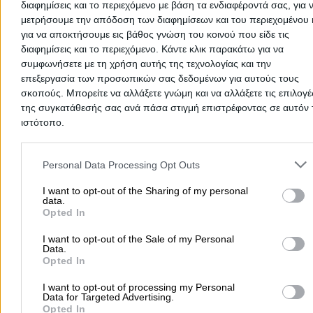
διαφημίσεις και το περιεχόμενο με βάση τα ενδιαφέροντά σας, για 
Τηλέφωνο:
2296035915
μετρήσουμε την απόδοση των διαφημίσεων και του περιεχομένου 
για να αποκτήσουμε εις βάθος γνώση του κοινού που είδε τις
Στοιχεία αναζήτησης:
Προκάτ Σπίτια
διαφημίσεις και το περιεχόμενο. Κάντε κλικ παρακάτω για να
Ηλιάδης Θεόδωρος Κ.
συμφωνήσετε με τη χρήση αυτής της τεχνολογίας και την
επεξεργασία των προσωπικών σας δεδομένων για αυτούς τους
Προκάτ Σπίτια
σκοπούς. Μπορείτε να αλλάξετε γνώμη και να αλλάξετε τις επιλογέ
της συγκατάθεσής σας ανά πάσα στιγμή επιστρέφοντας σε αυτόν 
15ο χλμ Εθνικής Οδού Θεσσαλονίκης - Νέας Μηχανιώνας
ιστότοπο.
Θέρμη
Please note that this website/app uses one or more Google servic
Η εταιρεία Ηλιάδης χρησιμοποιεί έναν συγκεκριμένο τ
and may gather and store information including but not limited to
Personal Data Processing Opt Outs
κατασκευής με συνδυασμό μονωτικών υλικών για τον ο
your visit or usage behaviour. You may click to grant or deny cons
υπάρχουν προδιαγραφές μόνιμης κατοικίας από το
ΣΟΦΙΑΝΟΠΟΥΛΟΙ ΟΕ
to Google and its third-party tags to use your data for below speci
I want to opt-out of the Sharing of my personal
ΠΕ.ΧΩ.ΔΕ. πιστοποίηση ISO 9001:2008 κατασκευής και
data.
Τηλέφωνο:
2310465690
purposes in below Google consent section.
σχεδίασης, ενώ ολοκληρώθηκε ερευνητικό σε συνεργασ
Opted In
Προκάτ Σπίτια
Στοιχεία αναζήτησης:
Προκάτ Σπίτια
με το Αριστοτέλειο Πανεπιστήμιο Θεσσαλονίκης, τα
αποτελέσματα του οποίου κατατάσσουν την κατασκευή
I want to opt-out of the Sale of my Personal
Αλτάνη 5, Παλλήνη
Data.
στην ενεργειακή κατάταξη Α.Σε συνεργασία με το
Opted In
Αριστοτέλειο Πανεπιστήμιο Θεσσαλονίκης έχουμε
Τηλέφωνο:
2106665911
προχωρήσει στην ανέγερση μιας πρότυπης
I want to opt-out of processing my Personal
προκατασκευασμένης βιοκλιματικής κατοικίας στο
Στοιχεία αναζήτησης:
Προκάτ Σπίτια
Data for Targeted Advertising.
εργοτάξιό μας. Ο τρόπος κατασκευής και γενικά όλη η δ
Opted In
KIBO