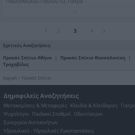
σύγχρονη λύση για να αποκτήσετε το δικό σας σπίτι ή τ
Παυλοπούλου Παύλου 53, Πάτρα
εξοχική σας κατοικία.
Τηλέφωνο:
2610622652
Στοιχεία αναζήτησης:
Προκάτ Σπίτια
2
3
4
Σχετικές Αναζητήσεις:
Προκάτ Σπίτια Αθήνα
Προκάτ Σπίτια Θεσσαλονίκη
|
|
Τροχοβίλες
Αρχική
>
Προκάτ Σπίτια
Δημοφιλείς Αναζητήσεις
Μετακομίσεις & Μεταφορές
Κλειδιά & Κλειδαριές
Γιατρ
Ψυχολόγοι
Παιδικοί Σταθμοί
Οδοντίατροι
Συνεργεία Αυτοκινήτων
Υδραυλικοί - Υδραυλικές Εγκαταστάσεις