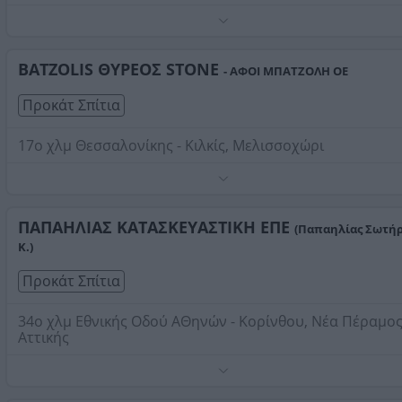
Τηλέφωνο:
2108079813
Στοιχεία αναζήτησης:
Προκάτ Σπίτια
BATZOLIS ΘΥΡΕΟΣ STONE
- ΑΦΟΙ ΜΠΑΤΖΟΛΗ ΟΕ
Προκάτ Σπίτια
17ο χλμ Θεσσαλονίκης - Κιλκίς, Μελισσοχώρι
Τηλέφωνο:
2394032500
Στοιχεία αναζήτησης:
Προκάτ Σπίτια
ΠΑΠΑΗΛΙΑΣ ΚΑΤΑΣΚΕΥΑΣΤΙΚΗ ΕΠΕ
(Παπαηλίας Σωτήρ
Κ.)
Προκάτ Σπίτια
34ο χλμ Εθνικής Οδού ΑΘηνών - Κορίνθου, Νέα Πέραμο
Αττικής
Υπηρεσίες Λιανικής σε Ιδιώτες: Κατασκευή νέων
ενεργειακών κτηρίων, με το θερμομονωτικό σύστημα