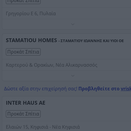
Προκάτ Σπίτια
Γρηγορίου Ε 6, Πυλαία
Τηλέφωνο:
2310239349
Στοιχεία αναζήτησης:
Προκάτ Σπίτια
STAMATIOU HOMES
- ΣΤΑΜΑΤΙΟΥ ΙΩΑΝΝΗΣ ΚΑΙ ΥΙΟΙ ΟΕ
Προκάτ Σπίτια
Καρτερού & Ορακίων, Νέα Αλικαρνασσός
Εμπόριο, κατασκευή και τοποθέτηση ενεργειακών τζακι
εφαρμογές πατητής τσιμεντοκονίας.
Δώστε αξία στην επιχείρησή σας!
Προβληθείτε στο
vris
Τηλέφωνο:
2810330601
Στοιχεία αναζήτησης:
Προκάτ Σπίτια
INTER HAUS ΑΕ
Προκάτ Σπίτια
Ελαιών 15, Κηφισιά - Νέα Κηφισιά