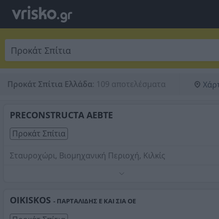
Προκάτ Σπίτια Ελλάδα
:
109 αποτελέσματα
Χάρ
PRECONSTRUCTA ΑΕΒΤΕ
Προκάτ Σπίτια
Σταυροχώρι, Βιομηχανική Περιοχή, Κιλκίς
Κατασκευές κερκίδων από σκυρόδεμα.
Τηλέφωνο:
2341071079
OIKISKOS
- ΠΑΡΤΑΛΙΔΗΣ Ε ΚΑΙ ΣΙΑ ΟΕ
Στοιχεία αναζήτησης:
Προκάτ Σπίτια