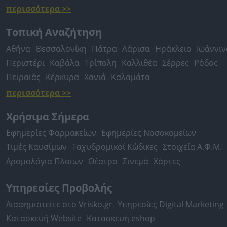
περισσότερα >>
Τοπική Αναζήτηση
Αθήνα
Θεσσαλονίκη
Πάτρα
Λάρισα
Ηράκλειο
Ιωάννιν
Περιστέρι
Καβάλα
Τρίπολη
Καλλιθέα
Σέρρες
Ρόδος
Πειραιάς
Κέρκυρα
Χανιά
Καλαμάτα
περισσότερα >>
Χρήσιμα Σήμερα
Εφημερίες Φαρμακείων
Εφημερίες Νοσοκομείων
Τιμές Καυσίμων
Ταχυδρομικοί Κώδικες
Στοιχεία Α.Φ.Μ.
Δρομολόγια Πλοίων
Θέατρο
Σινεμά
Χάρτες
Υπηρεσίες Προβολής
Διαφημιστείτε στο Vrisko.gr
Υπηρεσίες Digital Marketing
Κατασκευή Website
Κατασκευή eshop