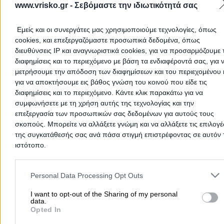
ρευματοειδή αρθρίτιδα, ψωριασική αρθρίτιδα, οστεοπόρωση,
www.vrisko.gr -
Σεβόμαστε την ιδιωτικότητά σας
σπονδυλαρθρίτιδα, οστεοαρθρίτιδα, χρόνιους μυοσκελετικούς π
& πόνους στη σπονδυλική στήλη και τη μέση;
Εμείς και οι συνεργάτες μας χρησιμοποιούμε τεχνολογίες, όπως
Για οποιονδήποτε λόγο και να ψάχνεις ρευματολόγο σε
Καλάβρυ
cookies, και επεξεργαζόμαστε προσωπικά δεδομένα, όπως
εδώ μπορείς να τους βρεις όλους ώστε να διαλέξεις τον ιδανικό 
διευθύνσεις IP και αναγνωριστικά cookies, για να προσαρμόζουμε τ
σένα! Και αν αναρωτιέσαι πως να επιλέξεις τον κατάλληλο, το
διαφημίσεις και το περιεχόμενο με βάση τα ενδιαφέροντά σας, για 
βιογραφικό και η επαγγελματική εμπειρία είναι δυο βασικά κριτή
μετρήσουμε την απόδοση των διαφημίσεων και του περιεχομένου 
Κλείνοντας ραντεβού μαζί του & έχοντας προσωπική επαφή, θα έ
για να αποκτήσουμε εις βάθος γνώση του κοινού που είδε τις
μια πιο ολοκληρωμένη εικόνα.
διαφημίσεις και το περιεχόμενο. Κάντε κλικ παρακάτω για να
Και μην ξεχνάς: Ο γιατρός σου είναι ο σύμμαχος της υγείας σου!
συμφωνήσετε με τη χρήση αυτής της τεχνολογίας και την
επεξεργασία των προσωπικών σας δεδομένων για αυτούς τους
σκοπούς. Μπορείτε να αλλάξετε γνώμη και να αλλάξετε τις επιλογέ
Ρευματολόγοι Αχαΐας
της συγκατάθεσής σας ανά πάσα στιγμή επιστρέφοντας σε αυτόν 
ιστότοπο.
Ρευματολόγοι
Please note that this website/app uses one or more Google servic
and may gather and store information including but not limited to
Personal Data Processing Opt Outs
your visit or usage behaviour. You may click to grant or deny cons
Αρχική
>
Νομός ΑΧΑΪΑΣ
>
Καλάβρυτα
>
Ιατροί
>
Ρευματολόγοι
to Google and its third-party tags to use your data for below speci
I want to opt-out of the Sharing of my personal
data.
purposes in below Google consent section.
Opted In
Δημοφιλείς Αναζητήσεις