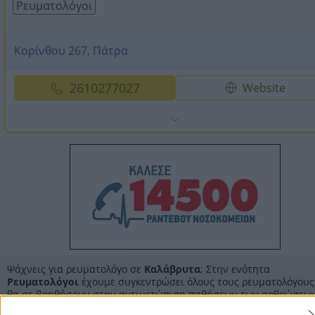
Ρευματολόγοι
Κορίνθου 267, Πάτρα
2610277027
Website
Ψάχνεις για ρευματολόγο σε
Καλάβρυτα
; Στην ενότητα
Ρευματολόγοι
έχουμε συγκεντρώσει όλους τους ρευματολόγους
θα σε βοηθήσουν στην αντιμετώπιση παθήσεων των αρθρώσεων
μυοσκελετικού και του συνδετικού ιστού. Ταλαιπωρείσαι από