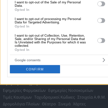
I want to opt-out of the Sale of my Personal
Μετακομίσεις & Μεταφορές
Κλειδιά & Κλειδαριές
Γιατρ
Data.
Ψυχολόγοι
Παιδικοί Σταθμοί
Οδοντίατροι
Opted In
Συνεργεία Αυτοκινήτων
I want to opt-out of processing my Personal
Data for Targeted Advertising.
Υδραυλικοί - Υδραυλικές Εγκαταστάσεις
Opted In
περισσότερα >>
I want to opt-out of Collection, Use, Retention,
Sale, and/or Sharing of my Personal Data that
Τοπική Αναζήτηση
Is Unrelated with the Purposes for which it was
collected.
Αθήνα
Θεσσαλονίκη
Πάτρα
Λάρισα
Ηράκλειο
Ιωάννιν
Opted In
Περιστέρι
Καβάλα
Τρίπολη
Καλλιθέα
Σέρρες
Ρόδος
Google consents
Πειραιάς
Κέρκυρα
Χανιά
Καλαμάτα
CONFIRM
περισσότερα >>
Χρήσιμα Σήμερα
Εφημερίες Φαρμακείων
Εφημερίες Νοσοκομείων
Τιμές Καυσίμων
Ταχυδρομικοί Κώδικες
Στοιχεία Α.Φ.Μ.
Δρομολόγια Πλοίων
Θέατρο
Σινεμά
Χάρτες