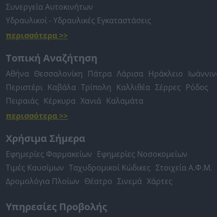
Συνεργεία Αυτοκινήτων
Υδραυλικοί - Υδραυλικές Εγκαταστάσεις
περισσότερα >>
Τοπική Αναζήτηση
Αθήνα
Θεσσαλονίκη
Πάτρα
Λάρισα
Ηράκλειο
Ιωάννιν
Περιστέρι
Καβάλα
Τρίπολη
Καλλιθέα
Σέρρες
Ρόδος
Πειραιάς
Κέρκυρα
Χανιά
Καλαμάτα
περισσότερα >>
Χρήσιμα Σήμερα
Εφημερίες Φαρμακείων
Εφημερίες Νοσοκομείων
Τιμές Καυσίμων
Ταχυδρομικοί Κώδικες
Στοιχεία Α.Φ.Μ.
Δρομολόγια Πλοίων
Θέατρο
Σινεμά
Χάρτες
Υπηρεσίες Προβολής