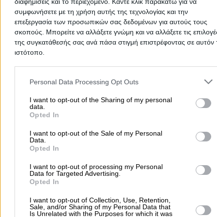
διαφημίσεις και το περιεχόμενο. Κάντε κλικ παρακάτω για να
Στοιχεία αναζήτησης:
συμφωνήσετε με τη χρήση αυτής της τεχνολογίας και την
Spa , Ρέθυμνο
επεξεργασία των προσωπικών σας δεδομένων για αυτούς τους
METAMORFOSIS DAY SPA
- ΚΩΝΣΤΑΝΤΟΠΟΥΛΟΥ Π ΚΑΙ ΣΙΑ
σκοπούς. Μπορείτε να αλλάξετε γνώμη και να αλλάξετε τις επιλογέ
Κέντρο Αισθητικής
της συγκατάθεσής σας ανά πάσα στιγμή επιστρέφοντας σε αυτόν 
ιστότοπο.
Κέντρα Αισθητικής & Αδυνατίσματος
Please note that this website/app uses one or more Google servic
Βενιζέλου Ελευθερίου 83, Ρέθυμνο
and may gather and store information including but not limited to
Personal Data Processing Opt Outs
your visit or usage behaviour. You may click to grant or deny cons
Τηλέφωνο:
2831050415
to Google and its third-party tags to use your data for below speci
I want to opt-out of the Sharing of my personal
data.
Στοιχεία αναζήτησης:
Spa , Ρέθυμνο
purposes in below Google consent section.
Opted In
CRETAN OLIVE OIL SPA
(Κυμιωνής Παύλος Ι.)
I want to opt-out of the Sale of my Personal
Data.
Καλλυντικά
Opted In
Εθνικής Αντιστάσεως 61, Ρέθυμνο
I want to opt-out of processing my Personal
Data for Targeted Advertising.
Τηλέφωνο:
2831051699
Opted In
Στοιχεία αναζήτησης:
Spa , Ρέθυμνο
I want to opt-out of Collection, Use, Retention,
RIMONDI GRAND HOTEL AND SPA
Sale, and/or Sharing of my Personal Data that
Is Unrelated with the Purposes for which it was