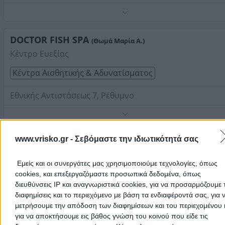
Τηλέφωνο:
2831040999
Στοιχεία αναζήτησης:
Spa , Ρέθυμνο
DOCTOR FISH SPA
(Θωμά Μαρία Α.)
Κέντρο Ευεξίας
Κέντρα Αισθητικής & Αδυνατίσματος
Εθνικής Αντιστάσεως 7, Ρέθυμνο
Τηλέφωνο:
2831024110
Στοιχεία αναζήτησης:
Spa , Ρέθυμνο
www.vrisko.gr -
Σεβόμαστε την ιδιωτικότητά σας
PISCINES IDEALES
Εταιρία Κατασκευής - Συντήρησης - Ανακαίνισης
Επαγγελματικών και Ιδιωτικών Πισίνων - Spa
Εμείς και οι συνεργάτες μας χρησιμοποιούμε τεχνολογίες, όπως
cookies, και επεξεργαζόμαστε προσωπικά δεδομένα, όπως
Κατασκευή Πισίνας
διευθύνσεις IP και αναγνωριστικά cookies, για να προσαρμόζουμε τ
διαφημίσεις και το περιεχόμενο με βάση τα ενδιαφέροντά σας, για 
Ακαδημίας Vivi 5, Ρέθυμνο
μετρήσουμε την απόδοση των διαφημίσεων και του περιεχομένου 
για να αποκτήσουμε εις βάθος γνώση του κοινού που είδε τις
Τηλέφωνο:
2831026232