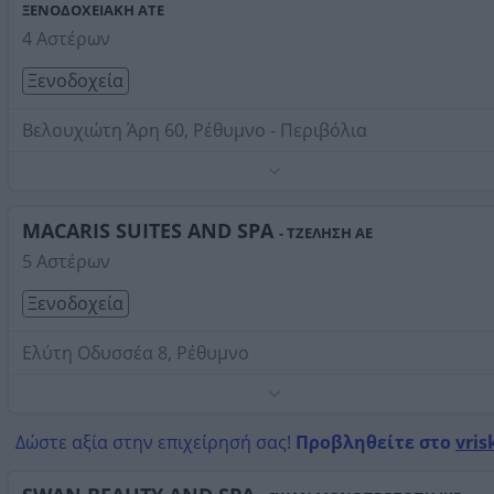
ΞΕΝΟΔΟΧΕΙΑΚΗ ΑΤΕ
4 Αστέρων
Ξενοδοχεία
Βελουχιώτη Άρη 60, Ρέθυμνο - Περιβόλια
Τηλέφωνο:
2831051505
Στοιχεία αναζήτησης:
Spa , Ρέθυμνο
MACARIS SUITES AND SPA
- ΤΖΕΛΗΣΗ ΑΕ
5 Αστέρων
Ξενοδοχεία
Ελύτη Οδυσσέα 8, Ρέθυμνο
Τηλέφωνο:
2831054280
Στοιχεία αναζήτησης:
Spa , Ρέθυμνο
Δώστε αξία στην επιχείρησή σας!
Προβληθείτε στο
vris