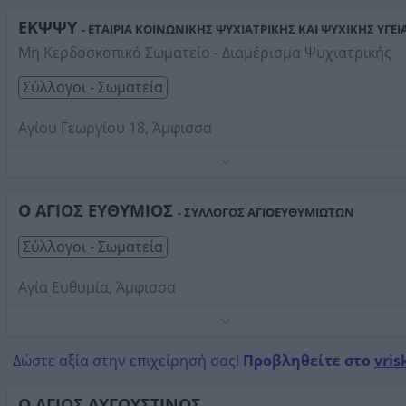
Στοιχεία αναζήτησης:
Σύλλογοι Σωματεία , Φωκίδας
ΕΚΨΨΥ
- ΕΤΑΙΡΙΑ ΚΟΙΝΩΝΙΚΗΣ ΨΥΧΙΑΤΡΙΚΗΣ ΚΑΙ ΨΥΧΙΚΗΣ ΥΓΕΙ
Μη Κερδοσκοπικό Σωματείο - Διαμέρισμα Ψυχιατρικής
Σύλλογοι - Σωματεία
Αγίου Γεωργίου 18, Άμφισσα
Τηλέφωνο:
2265023899
Στοιχεία αναζήτησης:
Σύλλογοι Σωματεία , Φωκίδας
Ο ΑΓΙΟΣ ΕΥΘΥΜΙΟΣ
- ΣΥΛΛΟΓΟΣ ΑΓΙΟΕΥΘΥΜΙΩΤΩΝ
Σύλλογοι - Σωματεία
Αγία Ευθυμία, Άμφισσα
Τηλέφωνο:
2265067424
Στοιχεία αναζήτησης:
Σύλλογοι Σωματεία , Φωκίδας
Δώστε αξία στην επιχείρησή σας!
Προβληθείτε στο
vris
Ο ΑΓΙΟΣ ΑΥΓΟΥΣΤΙΝΟΣ