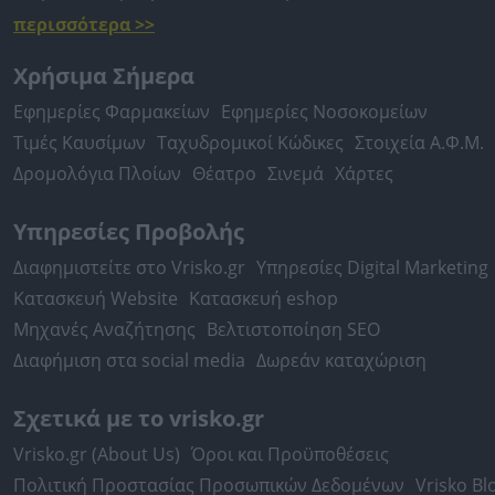
περισσότερα >>
Χρήσιμα Σήμερα
Εφημερίες Φαρμακείων
Εφημερίες Νοσοκομείων
Τιμές Καυσίμων
Ταχυδρομικοί Κώδικες
Στοιχεία Α.Φ.Μ.
Δρομολόγια Πλοίων
Θέατρο
Σινεμά
Χάρτες
Υπηρεσίες Προβολής
Διαφημιστείτε στο Vrisko.gr
Υπηρεσίες Digital Marketing
Κατασκευή Website
Κατασκευή eshop
Μηχανές Αναζήτησης
Βελτιστοποίηση SEO
Διαφήμιση στα social media
Δωρεάν καταχώριση
Σχετικά με το vrisko.gr
Vrisko.gr (About Us)
Όροι και Προϋποθέσεις
Πολιτική Προστασίας Προσωπικών Δεδομένων
Vrisko Bl