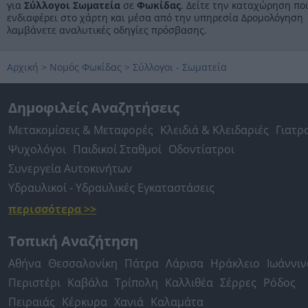
για
Σύλλογοι Σωματεία
σε
Φωκίδας
. Δείτε την καταχώρηση πο
ενδιαφέρει στο χάρτη και μέσα από την υπηρεσία Δρομολόγηση
λαμβάνετε αναλυτικές οδηγίες πρόσβασης.
Αρχική
>
Νομός Φωκίδας
>
Σύλλογοι - Σωματεία
Δημοφιλείς Αναζητήσεις
Μετακομίσεις & Μεταφορές
Κλειδιά & Κλειδαριές
Γιατρ
Ψυχολόγοι
Παιδικοί Σταθμοί
Οδοντίατροι
Συνεργεία Αυτοκινήτων
Υδραυλικοί - Υδραυλικές Εγκαταστάσεις
περισσότερα >>
Τοπική Αναζήτηση
Αθήνα
Θεσσαλονίκη
Πάτρα
Λάρισα
Ηράκλειο
Ιωάννιν
Περιστέρι
Καβάλα
Τρίπολη
Καλλιθέα
Σέρρες
Ρόδος
Πειραιάς
Κέρκυρα
Χανιά
Καλαμάτα