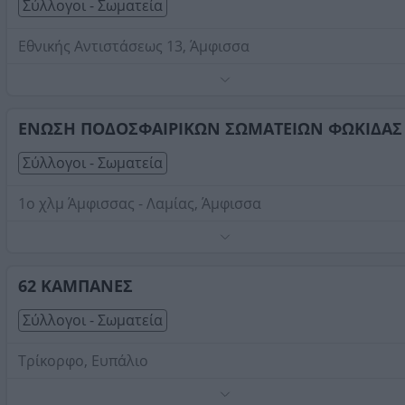
Σύλλογοι - Σωματεία
Εθνικής Αντιστάσεως 13, Άμφισσα
Υπηρεσίες κοινωνικής μέριμνας και ψυχικής υγείας.
Τηλέφωνο:
2265022924
ΕΝΩΣΗ ΠΟΔΟΣΦΑΙΡΙΚΩΝ ΣΩΜΑΤΕΙΩΝ ΦΩΚΙΔΑΣ
Στοιχεία αναζήτησης:
Σύλλογοι Σωματεία , Φωκίδας
Σύλλογοι - Σωματεία
1ο χλμ Άμφισσας - Λαμίας, Άμφισσα
Τηλέφωνο:
2265072321
Στοιχεία αναζήτησης:
Σύλλογοι Σωματεία , Φωκίδας
62 ΚΑΜΠΑΝΕΣ
Σύλλογοι - Σωματεία
Τρίκορφο, Ευπάλιο
Τηλέφωνο:
2634044282