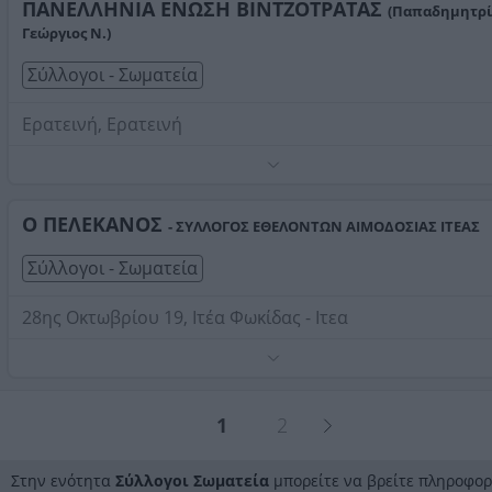
ΠΑΝΕΛΛΗΝΙΑ ΕΝΩΣΗ ΒΙΝΤΖΟΤΡΑΤΑΣ
(Παπαδημητρ
Γεώργιος Ν.)
Σύλλογοι - Σωματεία
Ερατεινή, Ερατεινή
Τηλέφωνο:
6979381580
Στοιχεία αναζήτησης:
Σύλλογοι Σωματεία , Φωκίδας
Ο ΠΕΛΕΚΑΝΟΣ
- ΣΥΛΛΟΓΟΣ ΕΘΕΛΟΝΤΩΝ ΑΙΜΟΔΟΣΙΑΣ ΙΤΕΑΣ
Σύλλογοι - Σωματεία
28ης Οκτωβρίου 19, Ιτέα Φωκίδας - Ιτεα
Τηλέφωνο:
2265034275
Στοιχεία αναζήτησης:
Σύλλογοι Σωματεία , Φωκίδας
1
2
Στην ενότητα
Σύλλογοι Σωματεία
μπορείτε να βρείτε πληροφορ