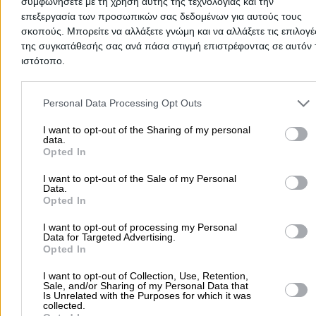
συμφωνήσετε με τη χρήση αυτής της τεχνολογίας και την
Στοιχεία αναζήτησης:
Σύλλογοι Σωματεία , Φωκίδας
επεξεργασία των προσωπικών σας δεδομένων για αυτούς τους
ΚΥΝΗΓΕΤΙΚΟΣ ΣΥΛΛΟΓΟΣ ΑΜΦΙΣΣΑΣ
σκοπούς. Μπορείτε να αλλάξετε γνώμη και να αλλάξετε τις επιλογέ
της συγκατάθεσής σας ανά πάσα στιγμή επιστρέφοντας σε αυτόν 
Σύλλογοι - Σωματεία
ιστότοπο.
Τράκα Κόμνα 16, Άμφισσα
Please note that this website/app uses one or more Google servic
and may gather and store information including but not limited to
Personal Data Processing Opt Outs
Τηλέφωνο:
2265028838
your visit or usage behaviour. You may click to grant or deny cons
Στοιχεία αναζήτησης:
Σύλλογοι Σωματεία , Φωκίδας
to Google and its third-party tags to use your data for below speci
I want to opt-out of the Sharing of my personal
data.
ΕΝΩΣΗ ΠΟΤΙΔΑΝΕΙΩΝ ΔΩΡΙΔΑΣ
purposes in below Google consent section.
Opted In
Σύλλογοι - Σωματεία
I want to opt-out of the Sale of my Personal
Data.
Opted In
Ποτιδάνια, Ευπάλιο
I want to opt-out of processing my Personal
Τηλέφωνο:
2266091260
Data for Targeted Advertising.
Opted In
Στοιχεία αναζήτησης:
Σύλλογοι Σωματεία , Φωκίδας
ΣΩΜΑΤΕΙΟ ΧΕΙΡΙΣΤΩΝ ΒΟΗΘΩΝ ΦΩΚΙΔΑΣ
I want to opt-out of Collection, Use, Retention,
Sale, and/or Sharing of my Personal Data that
Σύλλογοι - Σωματεία
Is Unrelated with the Purposes for which it was
collected.