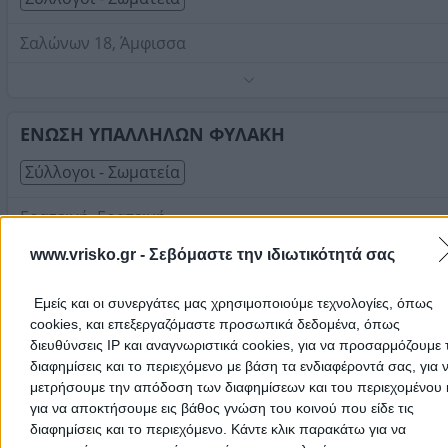
Σαλώνων 18, Άμφισσα
Τηλέφωνο:
2265028285
Στοιχεία αναζήτησης:
Σύλλογοι Σωματεία , Φωκίδας
ΕΝΩΣΗ ΥΠΑΛΛΗΛΩΝ ΦΥΛΑΚΗ
Σύλλογοι - Σωματεία
Ερατεινή, Ερατεινή
Τηλέφωνο:
2266051858
www.vrisko.gr -
Σεβόμαστε την ιδιωτικότητά σας
Στοιχεία αναζήτησης:
Σύλλογοι Σωματεία , Φωκίδας
Εμείς και οι συνεργάτες μας χρησιμοποιούμε τεχνολογίες, όπως
ΣΥΛΛΟΓΟΣ ΒΡΑΪΛΩΤΩΝ
cookies, και επεξεργαζόμαστε προσωπικά δεδομένα, όπως
Σύλλογοι - Σωματεία
διευθύνσεις IP και αναγνωριστικά cookies, για να προσαρμόζουμε τ
διαφημίσεις και το περιεχόμενο με βάση τα ενδιαφέροντά σας, για 
μετρήσουμε την απόδοση των διαφημίσεων και του περιεχομένου 
Βραΐλα, Λιδορίκι
για να αποκτήσουμε εις βάθος γνώση του κοινού που είδε τις
Τηλέφωνο:
2266051180
διαφημίσεις και το περιεχόμενο. Κάντε κλικ παρακάτω για να