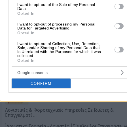
I want to opt-out of the Sale of my Personal
Data.
Σύμβουλος Επιχειρήσεων – Φορολογική Υποστήριξη -
Opted In
Οργάνωση Λο ...
I want to opt-out of processing my Personal
Σύμβουλοι Επιχειρήσεων
Data for Targeted Advertising.
Opted In
I want to opt-out of Collection, Use, Retention,
Αίαντος 56, Ίλιον
Sale, and/or Sharing of my Personal Data that
Is Unrelated with the Purposes for which it was
collected.
Opted In
2102638572
Website
Google consents
CONFIRM
ΧΡΟΝΟΠΟΥΛΟΣ Π. & ΒΑΣΟΣ Α. Ο.Ε.
Λογιστικές & Φοροτεχνικές Υπηρεσίες Σε Ιδιώτες &
Επαγγελματί ...
Λογιστικά Γραφεία - Λογιστές
Σύμβουλοι Επιχειρήσεω