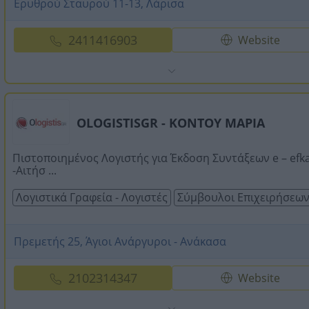
Ερυθρού Σταυρού 11-13, Λάρισα
2411416903
Website
OLOGISTISGR - ΚΟΝΤΟΥ ΜΑΡΙΑ
Πιστοποιημένος Λογιστής για Έκδοση Συντάξεων e – efk
-Αιτήσ ...
Λογιστικά Γραφεία - Λογιστές
Σύμβουλοι Επιχειρήσεω
Πρεμετής 25, Άγιοι Ανάργυροι - Ανάκασα
2102314347
Website