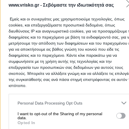
www.vrisko.gr -
Σεβόμαστε την ιδιωτικότητά σας
Εμείς και οι συνεργάτες μας χρησιμοποιούμε τεχνολογίες, όπως
cookies, και επεξεργαζόμαστε προσωπικά δεδομένα, όπως
ΒΕΝΙΕΡΗΣ - ΑΛΕΞΑΝΔΡΟΠΟΥΛΟΥ ΚΑΙ
διευθύνσεις IP και αναγνωριστικά cookies, για να προσαρμόζουμε τ
ΣΥΝΕΡΓΑΤΕΣ
διαφημίσεις και το περιεχόμενο με βάση τα ενδιαφέροντά σας, για 
μετρήσουμε την απόδοση των διαφημίσεων και του περιεχομένου 
Δικηγορική Εταιρεία
για να αποκτήσουμε εις βάθος γνώση του κοινού που είδε τις
διαφημίσεις και το περιεχόμενο. Κάντε κλικ παρακάτω για να
Δικηγόροι & Δικηγορικά Γραφεία
συμφωνήσετε με τη χρήση αυτής της τεχνολογίας και την
επεξεργασία των προσωπικών σας δεδομένων για αυτούς τους
σκοπούς. Μπορείτε να αλλάξετε γνώμη και να αλλάξετε τις επιλογέ
Σόλωνος 41 & Ομήρου, Αθήνα - Κολωνάκι
της συγκατάθεσής σας ανά πάσα στιγμή επιστρέφοντας σε αυτόν 
ιστότοπο.
2107248839
Website
Please note that this website/app uses one or more Google servic
and may gather and store information including but not limited to
Personal Data Processing Opt Outs
your visit or usage behaviour. You may click to grant or deny cons
to Google and its third-party tags to use your data for below speci
I want to opt-out of the Sharing of my personal
data.
purposes in below Google consent section.
Opted In
PANAGIOTOU ACCOUNTING SERVICES