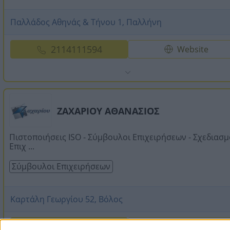
Παλλάδος Αθηνάς & Τήνου 1, Παλλήνη
2114111594
Website
ΖΑΧΑΡΙΟΥ ΑΘΑΝΑΣΙΟΣ
Πιστοποιήσεις ISO - Σύμβουλοι Επιχειρήσεων - Σχεδιασμ
Επιχ ...
Σύμβουλοι Επιχειρήσεων
Καρτάλη Γεωργίου 52, Βόλος
2421032466
Website