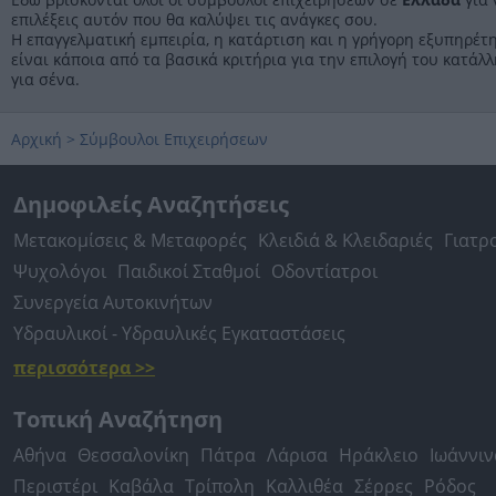
επιλέξεις αυτόν που θα καλύψει τις ανάγκες σου.
Η επαγγελματική εμπειρία, η κατάρτιση και η γρήγορη εξυπηρέτ
είναι κάποια από τα βασικά κριτήρια για την επιλογή του κατάλ
για σένα.
Αρχική
>
Σύμβουλοι Επιχειρήσεων
Δημοφιλείς Αναζητήσεις
Μετακομίσεις & Μεταφορές
Κλειδιά & Κλειδαριές
Γιατρ
Ψυχολόγοι
Παιδικοί Σταθμοί
Οδοντίατροι
Συνεργεία Αυτοκινήτων
Υδραυλικοί - Υδραυλικές Εγκαταστάσεις
περισσότερα >>
Τοπική Αναζήτηση
Αθήνα
Θεσσαλονίκη
Πάτρα
Λάρισα
Ηράκλειο
Ιωάννιν
Περιστέρι
Καβάλα
Τρίπολη
Καλλιθέα
Σέρρες
Ρόδος