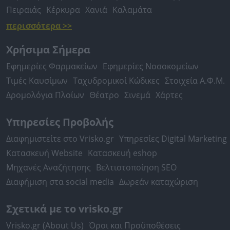
Πειραιάς
Κέρκυρα
Χανιά
Καλαμάτα
περισσότερα >>
Χρήσιμα Σήμερα
Εφημερίες Φαρμακείων
Εφημερίες Νοσοκομείων
Τιμές Καυσίμων
Ταχυδρομικοί Κώδικες
Στοιχεία Α.Φ.Μ.
Δρομολόγια Πλοίων
Θέατρο
Σινεμά
Χάρτες
Υπηρεσίες Προβολής
Διαφημιστείτε στο Vrisko.gr
Υπηρεσίες Digital Marketing
Κατασκευή Website
Κατασκευή eshop
Μηχανές Αναζήτησης
Βελτιστοποίηση SEO
Διαφήμιση στα social media
Δωρεάν καταχώριση
Σχετικά με το vrisko.gr
Vrisko.gr (About Us)
Όροι και Προϋποθέσεις