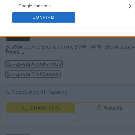
Google consents
CONFIRM
SITTAS SERVICE
Εξειδικευμένος Επισκευαστής BMW – MINI - Εξειδικευμέν
Συνερ ...
Συνεργεία Αυτοκινήτων
Συνεργεία Mini Cooper
Λ. Μαραθώνος 81, Γέρακας
2106047175
Website