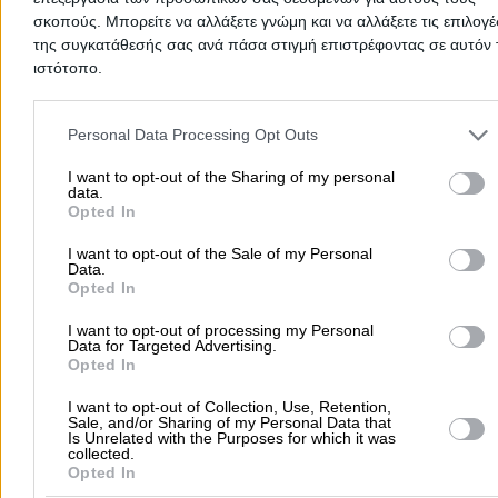
σκοπούς. Μπορείτε να αλλάξετε γνώμη και να αλλάξετε τις επιλογέ
Γούναρη Δημητρίου 88, Μαρούσι
της συγκατάθεσής σας ανά πάσα στιγμή επιστρέφοντας σε αυτόν 
ιστότοπο.
2106147550
Website
Please note that this website/app uses one or more Google servic
and may gather and store information including but not limited to
Personal Data Processing Opt Outs
your visit or usage behaviour. You may click to grant or deny cons
to Google and its third-party tags to use your data for below speci
I want to opt-out of the Sharing of my personal
data.
purposes in below Google consent section.
Opted In
ΤΣΙΛΙΜΠΟΝΗ ΑΦΟΙ Ο.Ε.
I want to opt-out of the Sale of my Personal
Data.
Συνεργείο Αυτοκινήτων
Opted In
Συνεργεία Αυτοκινήτων
I want to opt-out of processing my Personal
Data for Targeted Advertising.
Συνεργεία Mini Cooper
Opted In
I want to opt-out of Collection, Use, Retention,
Προέκταση Μακρυγιάννη, Εύοσμος
Sale, and/or Sharing of my Personal Data that
Is Unrelated with the Purposes for which it was
collected.
Opted In
2310514866
Website