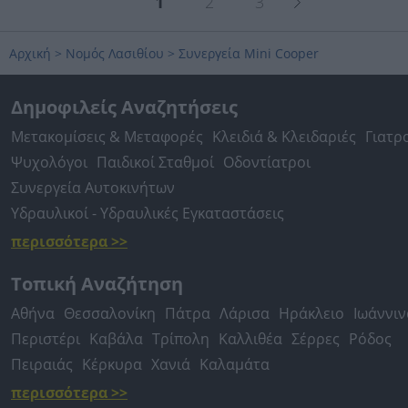
1
2
3
Αρχική
>
Νομός Λασιθίου
>
Συνεργεία Mini Cooper
Δημοφιλείς Αναζητήσεις
Μετακομίσεις & Μεταφορές
Κλειδιά & Κλειδαριές
Γιατρ
Ψυχολόγοι
Παιδικοί Σταθμοί
Οδοντίατροι
Συνεργεία Αυτοκινήτων
Υδραυλικοί - Υδραυλικές Εγκαταστάσεις
περισσότερα >>
Τοπική Αναζήτηση
Αθήνα
Θεσσαλονίκη
Πάτρα
Λάρισα
Ηράκλειο
Ιωάννιν
Περιστέρι
Καβάλα
Τρίπολη
Καλλιθέα
Σέρρες
Ρόδος
Πειραιάς
Κέρκυρα
Χανιά
Καλαμάτα
περισσότερα >>