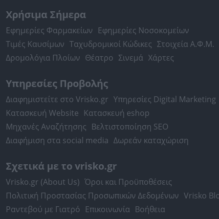
Χρήσιμα Σήμερα
Εφημερίες Φαρμακείων
Εφημερίες Νοσοκομείων
Τιμές Καυσίμων
Ταχυδρομικοί Κώδικες
Στοιχεία Α.Φ.Μ.
Δρομολόγια Πλοίων
Θέατρο
Σινεμά
Χάρτες
Υπηρεσίες Προβολής
Διαφημιστείτε στο Vrisko.gr
Υπηρεσίες Digital Marketing
Κατασκευή Website
Κατασκευή eshop
Μηχανές Αναζήτησης
Βελτιστοποίηση SEO
Διαφήμιση στα social media
Δωρεάν καταχώριση
Σχετικά με το vrisko.gr
Vrisko.gr (About Us)
Όροι και Προϋποθέσεις
Πολιτική Προστασίας Προσωπικών Δεδομένων
Vrisko Bl
Ραντεβού με Γιατρό
Επικοινωνία
Βοήθεια