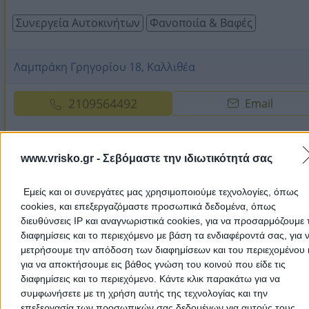
Συνεργεία Αυτοκινήτων
Φανοποιία & Βαφές
Λαμπράκη Γρηγορίου 18, Καλλιθέα
2109564492
Email
www.vrisko.gr -
Σεβόμαστε την ιδιωτικότητά σας
GARAGE SPECIALISTS – ΜΥΣΙΡΛΑΚΗΣ
ΓΕΩΡΓΙΟΣ
Εμείς και οι συνεργάτες μας χρησιμοποιούμε τεχνολογίες, όπως
5.0
(1 αξιολόγηση)
cookies, και επεξεργαζόμαστε προσωπικά δεδομένα, όπως
Service Αυτοκινήτων - Σέρβις Όλων των Αυτοκινήτων -
διευθύνσεις IP και αναγνωριστικά cookies, για να προσαρμόζουμε τ
Peugeot ...
διαφημίσεις και το περιεχόμενο με βάση τα ενδιαφέροντά σας, για 
μετρήσουμε την απόδοση των διαφημίσεων και του περιεχομένου 
Συνεργεία Αυτοκινήτων
Αμορτισέρ Αυτοκινήτων
Ηλε
για να αποκτήσουμε εις βάθος γνώση του κοινού που είδε τις
διαφημίσεις και το περιεχόμενο. Κάντε κλικ παρακάτω για να
Συνεργεία Mini Cooper
συμφωνήσετε με τη χρήση αυτής της τεχνολογίας και την
επεξεργασία των προσωπικών σας δεδομένων για αυτούς τους