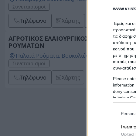
Συνεταιρισμοί
www.vrisk
Τηλέφωνο
Χάρτης
Email
Εμείς και ο
προσωπικά δ
τις διαφημί
ΑΓΡΟΤΙΚΟΣ ΕΛΑΙΟΥΡΓΙΚΟΣ ΚΑΙ ΚΑΣΤΑΝΟ
απόδοση των
ΡΟΥΜΑΤΩΝ
κοινού που 
Παλαιά Ρούματα, Βουκολιές, 73002, ΧΑΝΙΩΝ
με τη χρήση
αυτούς τους
Συνεταιρισμοί
συγκατάθεσ
Τηλέφωνο
Χάρτης
Please note
information 
deny consent
in below Go
Persona
I want t
Opted 