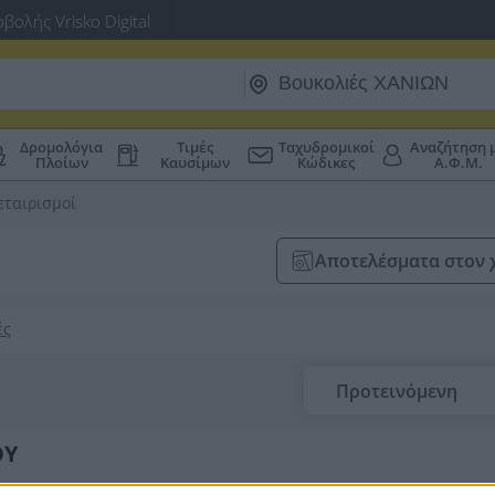
βολής Vrisko Digital
Δρομολόγια
Τιμές
Ταχυδρομικοί
Αναζήτηση 
Πλοίων
Καυσίμων
Κώδικες
Α.Φ.Μ.
εταιρισμοί
Αποτελέσματα στον 
ές
Προτεινόμενη
ΟΥ