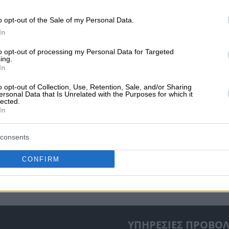
o opt-out of the Sale of my Personal Data.
In
to opt-out of processing my Personal Data for Targeted
ing.
In
o opt-out of Collection, Use, Retention, Sale, and/or Sharing
ersonal Data that Is Unrelated with the Purposes for which it
ησή σας!
Προβληθείτε στο vrisko.gr
lected.
In
ΟΣ ΣΥΝΕΤΑΙΡΙΣΜΟΣ ΒΟΥΚΟΛΙΩΝ
consents
CONFIRM
ΥΠΗΡΕΣΙΕΣ ΠΡΟΒΟ