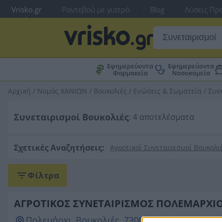
Vrisko.gr
Ραντεβού με γιατρό
Blog
Λύσεις Προ
Εφημερεύοντα
Εφημερεύοντα
Φαρμακεία
Νοσοκομεία
Αρχική
/
Νομός ΧΑΝΙΩΝ
/
Βουκολιές
/
Ενώσεις & Σωματεία
/
Συν
Συνεταιρισμοί Βουκολιές
: 4 αποτελέσματα
Σχετικές Αναζητήσεις:
Αγροτικοί Συνεταιρισμοί Βουκολι
Φίλτρα
ΑΓΡΟΤΙΚΟΣ ΣΥΝΕΤΑΙΡΙΣΜΟΣ ΠΟΛΕΜΑΡΧΙ
Πολεμάρχι, Βουκολιές, 73002, ΧΑΝΙΩΝ