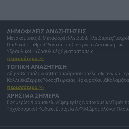
ΔΗΜΟΦΙΛΕΙΣ ΑΝΑΖΗΤΗΣΕΙΣ
Μετακομίσεις & Μεταφορές
Κλειδιά & Κλειδαριές
Γιατρο
Παιδικοί Σταθμοί
Οδοντίατροι
Συνεργεία Αυτοκινήτων
Υδραυλικοί - Υδραυλικές Εγκαταστάσεις
περισσότερα >>
ΤΟΠΙΚΗ ΑΝΑΖΗΤΗΣΗ
Αθήνα
Θεσσαλονίκη
Πάτρα
Λάρισα
Ηράκλειο
Ιωάννινα
Περ
Καλλιθέα
Σέρρες
Ρόδος
Πειραιάς
Κέρκυρα
Χανιά
Καλαμάτα
περισσότερα >>
ΧΡΗΣΙΜΑ ΣΗΜΕΡΑ
Εφημερίες Φαρμακείων
Εφημερίες Νοσοκομείων
Τιμές 
Ταχυδρομικοί Κώδικες
Στοιχεία Α.Φ.Μ.
Δρομολόγια Πλοί