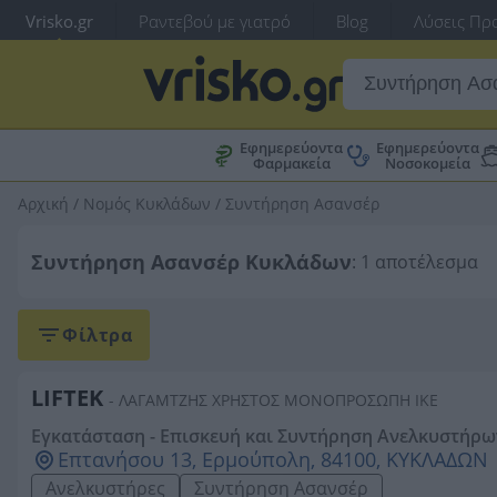
Vrisko.gr
Ραντεβού με γιατρό
Blog
Λύσεις Προ
Εφημερεύοντα
Εφημερεύοντα
Φαρμακεία
Νοσοκομεία
Αρχική
/
Νομός Κυκλάδων
/
Συντήρηση Ασανσέρ
Συντήρηση Ασανσέρ Κυκλάδων
: 1 αποτέλεσμα
Φίλτρα
LIFTEK
- ΛΑΓΑΜΤΖΗΣ ΧΡΗΣΤΟΣ ΜΟΝΟΠΡΟΣΩΠΗ ΙΚΕ
Εγκατάσταση - Επισκευή και Συντήρηση Ανελκυστήρω
Επτανήσου 13, Ερμούπολη, 84100, ΚΥΚΛΑΔΩΝ
Ανελκυστήρες
Συντήρηση Ασανσέρ