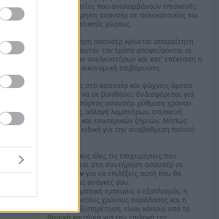
επαγγελματίες που αναλαμβάνουν επισκευές
και συντήρηση ασανσέρ σε πολυκατοικίες και
επαγγελματικούς χώρους.
Η συντήρηση ασανσέρ κρίνεται απαραίτητη
καθώς με αυτόν τον τρόπο αποφεύγονται οι
φθορές των ανελκυστήρων και κατ' επέκταση η
πρόσθετη οικονομική επιβάρυνση.
Κλείστηκες στο ασανσέρ και ψάχνεις άμεσα
ειδικό για να σε βοηθήσει; Ενδιαφέρεσαι για
επισκευή πόρτας ασανσέρ, ρύθμιση χρόνου
απόκρισης, αλλαγή λαμπτήρων, επισκευή
κουμπιών και εσωτερικών ζημιών; Μήπως
αναζητάς ειδικό για την αναβάθμιση παλιού
ασανσέρ;
Εδώ θα βρεις όλες τις επιχειρήσεις που
ειδικεύονται στη συντήρηση ασανσέρ σε
Κυκλάδων
για να επιλέξεις αυτή που θα
καλύψει τις ανάγκες σου.
Η επαγγελματική εμπειρία, ο εξοπλισμός, η
συνέπεια στους χρόνους παράδοσης και η
γρήγορη εξυπηρέτηση, είναι κάποια από τα
βασικά κριτήρια για την επιλογή της