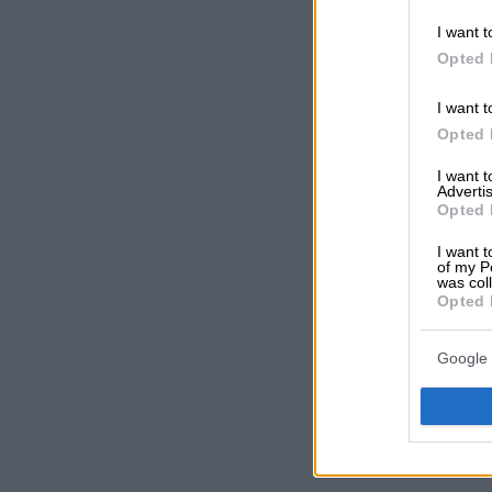
I want t
Opted 
I want t
Opted 
I want 
Advertis
Opted 
I want t
of my P
was col
Opted 
Google 