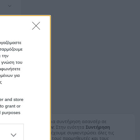
εργαζόμαστε
οσαρμόζουμε
ε την
ς γνώση του
υμφωνήσετε
ομένων για
ς
er and store
to grant or
ed purposes
Ψάχνεις για συντήρηση ασανσέρ σε
Κυκλάδων
; Στην ενότητα
Συντήρηση
Ασανσέρ
έχουμε συγκεντρώσει όλες τις
εταιρείες, τους προμηθευτές και τους