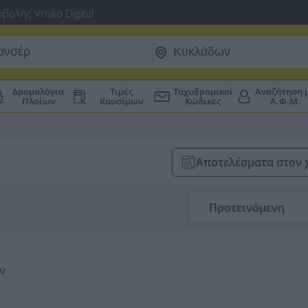
βολής Vrisko Digital
Δρομολόγια
Τιμές
Ταχυδρομικοί
Αναζήτηση 
Πλοίων
Καυσίμων
Κώδικες
Α.Φ.Μ.
Αποτελέσματα στον 
Προτεινόμενη
ν