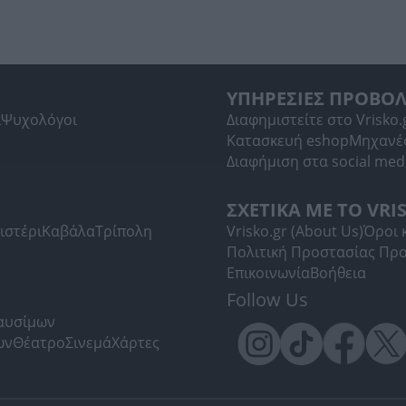
ΥΠΗΡΕΣΙΕΣ ΠΡΟΒΟ
ί
Ψυχολόγοι
Διαφημιστείτε στο Vrisko.
Κατασκευή eshop
Μηχανέ
Διαφήμιση στα social med
ΣΧΕΤΙΚΑ ΜΕ ΤΟ VRI
ιστέρι
Καβάλα
Τρίπολη
Vrisko.gr (About Us)
Όροι 
Πολιτική Προστασίας Πρ
Επικοινωνία
Βοήθεια
Follow Us
Καυσίμων
ων
Θέατρο
Σινεμά
Χάρτες