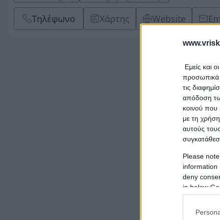
Τηλέφωνο
Χάρτης
Website
Em
www.vrisk
Εμείς και ο
προσωπικά δ
τις διαφημί
απόδοση των
κοινού που 
με τη χρήση
αυτούς τους
συγκατάθεσ
Please note
information 
deny consent
in below Go
Persona