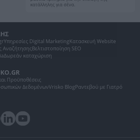
κατάλληλης για σένα.
ΛΗΣ
gr
Υπηρεσίες Digital Marketing
Κατασκευή Website
ς Αναζήτησης
Βελτιστοποίηση SEO
ia
Δωρεάν καταχώριση
SKO.GR
και Προϋποθέσεις
οσωπικών Δεδομένων
Vrisko Blog
Ραντεβού με Γιατρό