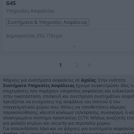
Αχαΐας
G4S
Υπηρεσίες Ασφαλείας
Συστήματα & Υπηρεσίες Ασφάλειας
Δημοκρατίας 292, Πάτρα
Τηλέφωνο:
2610529800
Στοιχεία αναζήτησης:
Συστήματα Υπηρεσίες Ασφάλεια
Αχαΐας
1
2
Ψάχνεις για συστήματα ασφαλείας σε
Αχαΐας
; Στην ενότητα
Συστήματα Υπηρεσίες Ασφάλειας
έχουμε συγκεντρώσει όλες τι
επιχειρήσεις που παρέχουν υπηρεσίες ασφαλείας και ειδικεύοντ
στην εγκατάσταση, επισκευή και συντήρηση συστημάτων ασφαλ
Χρειάζεται να ενισχύσεις της ασφάλεια του σπιτιού ή του
επαγγελματικού χώρου σου; Θέλεις να τοποθετήσεις κάμερες
παρακολούθησης, κλειστό κύκλωμα τηλεόρασης, συναγερμό, ή κά
ολοκληρωμένο σύστημα προστασίας CCTV; Μήπως αναζητάς ετα
για φύλαξη κτιρίων και security για περιπολία χώρου;
Για οποιονδήποτε λόγο και να ψάχνεις για συστήματα ασφαλεία
Αχαΐας
, εδώ μπορείς να βρεις όλες τις επιχειρήσεις για να επιλέξ