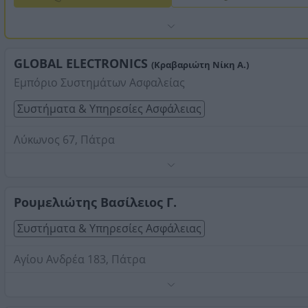
GLOBAL ELECTRONICS
(Κραβαριώτη Νίκη Α.)
Εμπόριο Συστημάτων Ασφαλείας
Συστήματα & Υπηρεσίες Ασφάλειας
Λύκωνος 67, Πάτρα
Τηλέφωνο:
6976566147
Στοιχεία αναζήτησης:
Συστήματα Υπηρεσίες Ασφάλεια
Αχαΐας
Ρουμελιώτης Βασίλειος Γ.
Συστήματα & Υπηρεσίες Ασφάλειας
Αγίου Ανδρέα 183, Πάτρα
Ρολά, γκαραζόπορτες, βιομηχανικές πόρτες.
Τηλέφωνο:
2610311877