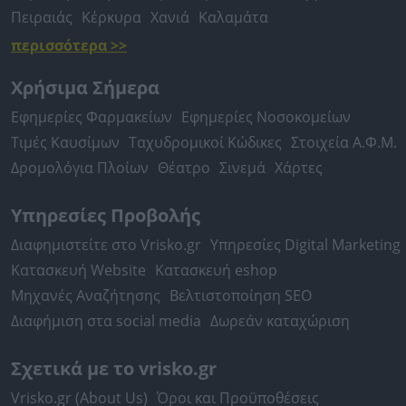
Πειραιάς
Κέρκυρα
Χανιά
Καλαμάτα
περισσότερα >>
Χρήσιμα Σήμερα
Εφημερίες Φαρμακείων
Εφημερίες Νοσοκομείων
Τιμές Καυσίμων
Ταχυδρομικοί Κώδικες
Στοιχεία Α.Φ.Μ.
Δρομολόγια Πλοίων
Θέατρο
Σινεμά
Χάρτες
Υπηρεσίες Προβολής
Διαφημιστείτε στο Vrisko.gr
Υπηρεσίες Digital Marketing
Κατασκευή Website
Κατασκευή eshop
Μηχανές Αναζήτησης
Βελτιστοποίηση SEO
Διαφήμιση στα social media
Δωρεάν καταχώριση
Σχετικά με το vrisko.gr
Vrisko.gr (About Us)
Όροι και Προϋποθέσεις