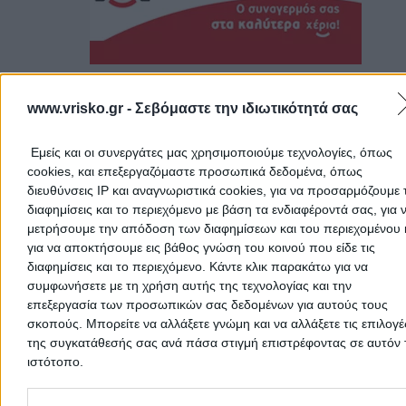
Αχαΐας
επιχείρηση, όλων των ειδών τα ενεργειακά πάρκα.
Συστήματα CCTV,
κάμερες DarkFighter/ Starlight, Video Analytics, Fisheye,
Θερμικές, Αναλογικές, PTZ. Συστήματα πυρανίχνευσης κ
κατάσβεσης. Συστήματα ελέγχου πρόσβασης
GP ARROW SECURITY
(Access Control). Σύστημα Χρονοπαρουσίας. Μαγνητικό
www.vrisko.gr -
Σεβόμαστε την ιδιωτικότητά σας
Υπηρεσίες Φύλαξης
Σύστημα Προστασίας των περιφράξεων. Σύστημα
εντοπισμού οχήματος (gps tracker).
Συστήματα & Υπηρεσίες Ασφάλειας
Εμείς και οι συνεργάτες μας χρησιμοποιούμε τεχνολογίες, όπως
cookies, και επεξεργαζόμαστε προσωπικά δεδομένα, όπως
διευθύνσεις IP και αναγνωριστικά cookies, για να προσαρμόζουμε τ
28ης Οκτωβρίου, Άγιος Βασίλειος
διαφημίσεις και το περιεχόμενο με βάση τα ενδιαφέροντά σας, για 
Τηλέφωνο:
2610622066
μετρήσουμε την απόδοση των διαφημίσεων και του περιεχομένου 
για να αποκτήσουμε εις βάθος γνώση του κοινού που είδε τις
Στοιχεία αναζήτησης:
Συστήματα Υπηρεσίες Ασφάλεια
διαφημίσεις και το περιεχόμενο. Κάντε κλικ παρακάτω για να
Αχαΐας
GR FORCE SECURITY
(Παπαλέξης Γεώργιος Β.)
συμφωνήσετε με τη χρήση αυτής της τεχνολογίας και την
επεξεργασία των προσωπικών σας δεδομένων για αυτούς τους
Συστήματα & Υπηρεσίες Ασφάλειας
σκοπούς. Μπορείτε να αλλάξετε γνώμη και να αλλάξετε τις επιλογέ
της συγκατάθεσής σας ανά πάσα στιγμή επιστρέφοντας σε αυτόν 
Λοχαγού Μενούνου 63, Πάτρα - Σύνορα
ιστότοπο.
Συστήματα ασφαλείας, απομακρυσμένη μετάδοση εικόν
Please note that this website/app uses one or more Google servic