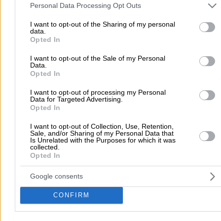
φύλαξη ιδιωτικών προσώπων. Access Control 24ωρο
and may gather and store information including but not limited to
Personal Data Processing Opt Outs
τηλεφωνικό κέντρο λήψεως σημάτων, άμεση επέμβαση.
your visit or usage behaviour. You may click to grant or deny cons
PRIMETECH
- Α ΛΙΑΠΗΣ ΚΑΙ ΣΙΑ ΟΕ
Τηλέφωνο:
2610341901
to Google and its third-party tags to use your data for below speci
I want to opt-out of the Sharing of my personal
Εταιρία Security
data.
purposes in below Google consent section.
Στοιχεία αναζήτησης:
Συστήματα Υπηρεσίες Ασφάλεια
Opted In
Συστήματα & Υπηρεσίες Ασφάλειας
Αχαΐας
I want to opt-out of the Sale of my Personal
Data.
Μαιζώνος 197 & Σαχτούρη, Πάτρα
Opted In
Τηλέφωνο:
2610312101
I want to opt-out of processing my Personal
Data for Targeted Advertising.
Στοιχεία αναζήτησης:
Συστήματα Υπηρεσίες Ασφάλεια
Opted In
Αχαΐας
ALEX ALARM
- ΤΖΙΟΥΝΗΣ ΑΛΕΞΑΝΔΡΟΣ ΜΕΡΜΕΛΑΣ ΓΕΩΡΓΙΟΣ 
I want to opt-out of Collection, Use, Retention,
Sale, and/or Sharing of my Personal Data that
Συστήματα & Υπηρεσίες Ασφάλειας
Is Unrelated with the Purposes for which it was
collected.
Opted In
Μαλακάση Μιλτιάδη 9, Πάτρα
Τηλέφωνο:
2610421141
Google consents
Στοιχεία αναζήτησης:
Συστήματα Υπηρεσίες Ασφάλεια
CONFIRM
Αχαΐας
BRINIAS ELECTRONICS SYSTEMS
(Μπρίνιας Παναγιώτης