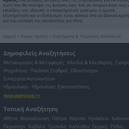
αυτή που θα καλύψει τις ανάγκες σου. Και αν αναρωτιέσαι πως 
επιλέξεις την ιδανική, η επαγγελματική εμπειρία, η άμεση
εξυπηρέτηση και ο εξοπλισμός είναι κάποια από τα βασικά κριτ
για την επιλογή της κατάλληλης για σένα.
Αρχική
>
Νομός Αχαΐας
>
Συστήματα & Υπηρεσίες Ασφάλειας
Δημοφιλείς Αναζητήσεις
Μετακομίσεις & Μεταφορές
Κλειδιά & Κλειδαριές
Γιατρ
Ψυχολόγοι
Παιδικοί Σταθμοί
Οδοντίατροι
Συνεργεία Αυτοκινήτων
Υδραυλικοί - Υδραυλικές Εγκαταστάσεις
περισσότερα >>
Τοπική Αναζήτηση
Αθήνα
Θεσσαλονίκη
Πάτρα
Λάρισα
Ηράκλειο
Ιωάννιν
Περιστέρι
Καβάλα
Τρίπολη
Καλλιθέα
Σέρρες
Ρόδος