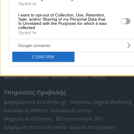
Τοπική Αναζήτηση
Opted In
Αθήνα
Θεσσαλονίκη
Πάτρα
Λάρισα
Ηράκλειο
Ιωάννιν
I want to opt-out of Collection, Use, Retention,
Περιστέρι
Καβάλα
Τρίπολη
Καλλιθέα
Σέρρες
Ρόδος
Sale, and/or Sharing of my Personal Data that
Is Unrelated with the Purposes for which it was
Πειραιάς
Κέρκυρα
Χανιά
Καλαμάτα
collected.
Opted In
περισσότερα >>
Google consents
Χρήσιμα Σήμερα
CONFIRM
Εφημερίες Φαρμακείων
Εφημερίες Νοσοκομείων
Τιμές Καυσίμων
Ταχυδρομικοί Κώδικες
Στοιχεία Α.Φ.Μ.
Δρομολόγια Πλοίων
Θέατρο
Σινεμά
Χάρτες
Υπηρεσίες Προβολής
Διαφημιστείτε στο Vrisko.gr
Υπηρεσίες Digital Marketing
Κατασκευή Website
Κατασκευή eshop
Μηχανές Αναζήτησης
Βελτιστοποίηση SEO
Διαφήμιση στα social media
Δωρεάν καταχώριση