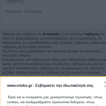
Ταβέρνες
Φισκάρδο, Φισκάρδο
Τηλέφωνο:
2674041110
Στοιχεία αναζήτησης:
Ταβέρνες , Φισκάρδο
Ψάχνεις για ταβέρνες σε
Φισκάρδο
; Στην ενότητα
Ταβέρνες
θα 
όλες τις ψαροταβέρνες, χασαποταβέρνες, τα οινομαγειρεία, τα
ταβερνάκια, τις παραθαλάσσιες και εξοχικές ταβέρνες, ακόμα και
ταβέρνες με ζωντανή μουσική.
Για όλους τους μερακλήδες του φαγητού έχουμε τις καλύτερες ...
γευστικές «άκρες»
Ενδιαφέρεσαι για ταβέρνες με ψάρια και θαλασσινά, ταβέρνες μ
κρέας, ψητά στα κάρβουνα και σουβλιστά, ταβέρνες με μαγειρευ
φαγητά, παραδοσιακές ταβέρνες και οινομαγειρεία με εκλεκτούς
μεζέδες; Μήπως αναζητάς ταβέρνες με ξένη κουζίνα (ιταλική,
μεξικάνικη, ισπανική, ρώσικη, κ.α.) ή ταβέρνες με ορχήστρα και l
μουσικό πρόγραμμα;
Εδώ θα βρεις όλες τις ταβέρνες σε
Φισκάρδο
για να επιλέξεις τ
www.vrisko.gr -
Σεβόμαστε την ιδιωτικότητά σας
ιδανική για το γεύμα, τη διασκέδαση ή τη βραδινή έξοδό σου.
Η επαγγελματική εμπειρία, οι εγκαταστάσεις, το μενού, η ποικιλί
Εμείς και οι συνεργάτες μας χρησιμοποιούμε τεχνολογίες, όπως
πιάτων και των ποτών και η γρήγορη εξυπηρέτηση, είναι κάποια
τα βασικά κριτήρια για την επιλογή του κατάλληλου για σένα.
cookies, και επεξεργαζόμαστε προσωπικά δεδομένα, όπως