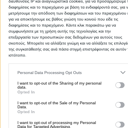
διευθύνσεις IP και αναγνωριστικά cookies, για να προσαρμόζουμε τ
διαφημίσεις και το περιεχόμενο με βάση τα ενδιαφέροντά σας, για 
Ταβέρνες Κεφαλληνίας
μετρήσουμε την απόδοση των διαφημίσεων και του περιεχομένου 
για να αποκτήσουμε εις βάθος γνώση του κοινού που είδε τις
Ταβέρνες Κεφαλονιά
διαφημίσεις και το περιεχόμενο. Κάντε κλικ παρακάτω για να
συμφωνήσετε με τη χρήση αυτής της τεχνολογίας και την
Ταβέρνες
επεξεργασία των προσωπικών σας δεδομένων για αυτούς τους
σκοπούς. Μπορείτε να αλλάξετε γνώμη και να αλλάξετε τις επιλογέ
της συγκατάθεσής σας ανά πάσα στιγμή επιστρέφοντας σε αυτόν 
ιστότοπο.
Αρχική
>
Νομός ΚΕΦΑΛΛΗΝΙΑΣ
>
Φισκάρδο
>
Φαγητό
>
Ταβέρνες
Please note that this website/app uses one or more Google servic
and may gather and store information including but not limited to
Δημοφιλείς Αναζητήσεις
Personal Data Processing Opt Outs
your visit or usage behaviour. You may click to grant or deny cons
Μετακομίσεις & Μεταφορές
Κλειδιά & Κλειδαριές
Γιατρ
to Google and its third-party tags to use your data for below speci
I want to opt-out of the Sharing of my personal
data.
purposes in below Google consent section.
Ψυχολόγοι
Παιδικοί Σταθμοί
Οδοντίατροι
Opted In
Συνεργεία Αυτοκινήτων
I want to opt-out of the Sale of my Personal
Υδραυλικοί - Υδραυλικές Εγκαταστάσεις
Data.
Opted In
περισσότερα >>
I want to opt-out of processing my Personal
Data for Targeted Advertising.