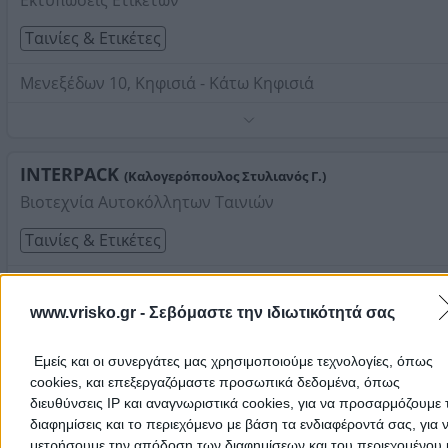
Εκτυπώσεις Ετικετών
Στοιχεία αναζήτησης:
Ταινίες Ετικέτες , Βόρεια Προάσ
Ταινίες & Ετικέτες
Μενεξέδων 10, Κηφισιά - Κάτω Κηφισιά
Τηλέφωνο:
2106255833
Στοιχεία αναζήτησης:
Ταινίες Ετικέτες , Βόρεια Προάσ
INTERPACK
(Καλογερόπουλος Στυλιανός Γ.)
Βιοτεχνία Αυτοκόλλητων Ταινιών
Ταινίες & Ετικέτες
Δεκελείας 32, Μεταμόρφωση
www.vrisko.gr -
Σεβόμαστε την ιδιωτικότητά σας
Τηλέφωνο:
2102823534
Στοιχεία αναζήτησης:
Ταινίες Ετικέτες , Βόρεια Προάσ
Εμείς και οι συνεργάτες μας χρησιμοποιούμε τεχνολογίες, όπως
ΕΤΠΑ PACKAGING ΑΕΕΕ
cookies, και επεξεργαζόμαστε προσωπικά δεδομένα, όπως
Ετικετοποιία - Κεντρικά Γραφεία
διευθύνσεις IP και αναγνωριστικά cookies, για να προσαρμόζουμε τ
διαφημίσεις και το περιεχόμενο με βάση τα ενδιαφέροντά σας, για 
Ταινίες & Ετικέτες
μετρήσουμε την απόδοση των διαφημίσεων και του περιεχομένου 