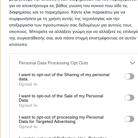
για να αποκτήσουμε εις βάθος γνώση του κοινού που είδε τις
Σάμου 22, Μεταμόρφωση
διαφημίσεις και το περιεχόμενο. Κάντε κλικ παρακάτω για να
συμφωνήσετε με τη χρήση αυτής της τεχνολογίας και την
Τηλέφωνο:
2102856720
επεξεργασία των προσωπικών σας δεδομένων για αυτούς τους
Στοιχεία αναζήτησης:
Ταινίες Ετικέτες , Βόρεια Προάσ
σκοπούς. Μπορείτε να αλλάξετε γνώμη και να αλλάξετε τις επιλογέ
της συγκατάθεσής σας ανά πάσα στιγμή επιστρέφοντας σε αυτόν 
Κυριακοπούλου Βερονίκη Ε.
ιστότοπο.
Βιοτεχνία Υφασμάτινων Ετικετών
Please note that this website/app uses one or more Google servic
Ταινίες & Ετικέτες
and may gather and store information including but not limited to
Personal Data Processing Opt Outs
your visit or usage behaviour. You may click to grant or deny cons
Σπηλιάς 3, Μεταμόρφωση
to Google and its third-party tags to use your data for below speci
I want to opt-out of the Sharing of my personal
data.
purposes in below Google consent section.
Opted In
Τηλέφωνο:
2102817480
Στοιχεία αναζήτησης:
Ταινίες Ετικέτες , Βόρεια Προάσ
I want to opt-out of the Sale of my Personal
Γ ΑΠΟΣΤΟΛΟΥ ΚΑΙ ΣΙΑ ΟΕ
Data.
Opted In
Εμπόριο Ετικετών - Συστήματα Εκτύπωσης Ετικετών
I want to opt-out of processing my Personal
Ταινίες & Ετικέτες
Data for Targeted Advertising.
Opted In
25ης Μαρτίου 34, Μελίσσια