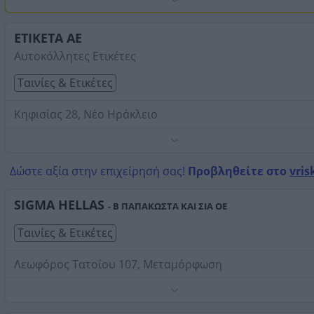
ΕΤΙΚΕΤΑ ΑΕ
Αυτοκόλλητες Ετικέτες
Ταινίες & Ετικέτες
Κηφισίας 28, Νέο Ηράκλειο
Τηλέφωνο:
2102718525
Στοιχεία αναζήτησης:
Ταινίες Ετικέτες , Βόρεια Προάσ
Δώστε αξία στην επιχείρησή σας!
Προβληθείτε στο
vris
SIGMA HELLAS
- Β ΠΑΠΑΚΩΣΤΑ ΚΑΙ ΣΙΑ ΟΕ
Ταινίες & Ετικέτες
Λεωφόρος Τατοΐου 107, Μεταμόρφωση
Τα προϊόντα : Εκτυπωτές ετικετών και barcode θερμικοί 
thermal printers ). Εκτυπωτές ετικετών barcode DYMO (