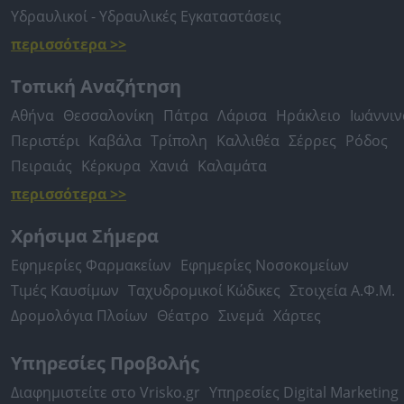
Υδραυλικοί - Υδραυλικές Εγκαταστάσεις
περισσότερα >>
Τοπική Αναζήτηση
Αθήνα
Θεσσαλονίκη
Πάτρα
Λάρισα
Ηράκλειο
Ιωάννιν
Περιστέρι
Καβάλα
Τρίπολη
Καλλιθέα
Σέρρες
Ρόδος
Πειραιάς
Κέρκυρα
Χανιά
Καλαμάτα
περισσότερα >>
Χρήσιμα Σήμερα
Εφημερίες Φαρμακείων
Εφημερίες Νοσοκομείων
Τιμές Καυσίμων
Ταχυδρομικοί Κώδικες
Στοιχεία Α.Φ.Μ.
Δρομολόγια Πλοίων
Θέατρο
Σινεμά
Χάρτες
Υπηρεσίες Προβολής
Διαφημιστείτε στο Vrisko.gr
Υπηρεσίες Digital Marketing