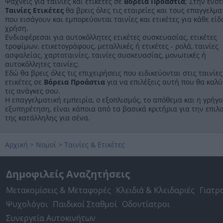
Ψάχνεις για ταινίες και ετικέτες σε
Βόρεια Προάστια
; Στην ενό
Ταινίες Ετικέτες
θα βρεις όλες τις εταιρείες και τους επαγγελμα
που εισάγουν και εμπορεύονται ταινίες και ετικέτες για κάθε είδ
χρήση.
Ενδιαφέρεσαι για αυτοκόλλητες ετικέτες συσκευασίας, ετικέτες
τροφίμων, ετικετογράφους, μεταλλικές ή ετικέτες - ρολά, ταινίες
ασφαλείας, χαρτοταινίες, ταινίες συσκευασίας, μονωτικές ή
αυτοκόλλητες ταινίες;
Εδώ θα βρεις όλες τις επιχειρήσεις που ειδικεύονται στις ταινίες
ετικέτες σε
Βόρεια Προάστια
για να επιλέξεις αυτή που θα καλ
τις ανάγκες σου.
Η επαγγελματική εμπειρία, ο εξοπλισμός, το απόθεμα και η γρήγ
εξυπηρέτηση, είναι κάποια από τα βασικά κριτήρια για την επιλ
της κατάλληλης για σένα.
Αρχική
>
Νομοί
>
Ταινίες & Ετικέτες
Δημοφιλείς Αναζητήσεις
Μετακομίσεις & Μεταφορές
Κλειδιά & Κλειδαριές
Γιατρ
Ψυχολόγοι
Παιδικοί Σταθμοί
Οδοντίατροι
Συνεργεία Αυτοκινήτων