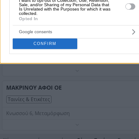
I want to opt-out of Collection, Use, Retention,
Sale, and/or Sharing of my Personal Data that
Τηλέφωνο:
2106137096
Is Unrelated with the Purposes for which it was
collected.
Στοιχεία αναζήτησης:
Ταινίες Ετικέτες , Βόρεια Προάσ
Opted In
UNIQUE TAGS
(Γιαννάκος Παρασκευάς Δ.)
Google consents
Ετικέτες Κοσμημάτων
CONFIRM
Ταινίες & Ετικέτες
Μονεμβασιάς 3, Μαρούσι
Τηλέφωνο:
2106851559
Στοιχεία αναζήτησης:
Ταινίες Ετικέτες , Βόρεια Προάσ
ΜΑΚΡΙΝΟΥ ΑΦΟΙ ΟΕ
Ταινίες & Ετικέτες
Κνωσσού 6, Μεταμόρφωση
Τηλέφωνο:
2102831616
Στοιχεία αναζήτησης:
Ταινίες Ετικέτες , Βόρεια Προάσ