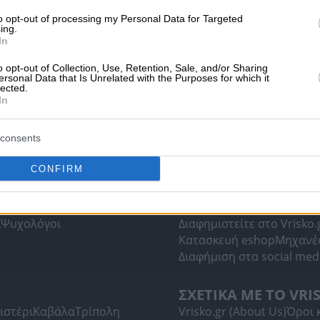
to opt-out of processing my Personal Data for Targeted
ing.
In
o opt-out of Collection, Use, Retention, Sale, and/or Sharing
ersonal Data that Is Unrelated with the Purposes for which it
lected.
In
consents
CONFIRM
ΥΠΗΡΕΣΙΕΣ ΠΡΟΒΟ
ί
Ψυχολόγοι
Διαφημιστείτε στο Vrisko.
Κατασκευή eshop
Μηχανέ
Διαφήμιση στα social med
ΣΧΕΤΙΚΑ ΜΕ ΤΟ VRI
ιστέρι
Καβάλα
Τρίπολη
Vrisko.gr (About Us)
Όροι 