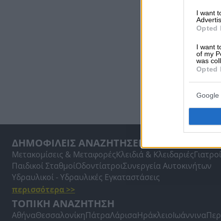
I want 
Advertis
Opted 
I want t
of my P
was col
Opted 
Google 
ΔΗΜΟΦΙΛΕΙΣ ΑΝΑΖΗΤΗΣΕΙΣ
Μετακομίσεις & Μεταφορές
Κλειδιά & Κλειδαριές
Γιατρο
Παιδικοί Σταθμοί
Οδοντίατροι
Συνεργεία Αυτοκινήτων
Υδραυλικοί - Υδραυλικές Εγκαταστάσεις
περισσότερα >>
ΤΟΠΙΚΗ ΑΝΑΖΗΤΗΣΗ
Αθήνα
Θεσσαλονίκη
Πάτρα
Λάρισα
Ηράκλειο
Ιωάννινα
Περ