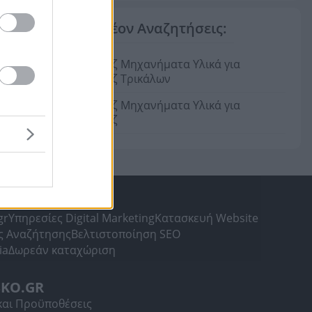
Επιπλέον Αναζητήσεις:
Τατουάζ Μηχανήματα Υλικά για
Τατουάζ Τρικάλων
Τατουάζ Μηχανήματα Υλικά για
Τατουάζ
ΛΗΣ
gr
Υπηρεσίες Digital Marketing
Κατασκευή Website
ς Αναζήτησης
Βελτιστοποίηση SEO
ia
Δωρεάν καταχώριση
SKO.GR
και Προϋποθέσεις