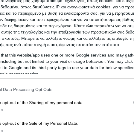
ι συνεργάτες μας χρησιμοποιούμε τεχνολογίες, όπως cookies, και επεξ
εδομένα, όπως διευθύνσεις IP και αναγνωριστικά cookies, για να πρ
απείες laser -
Αφαίρεση tattoo -
Επανορθωτική
σεις και το περιεχόμενο με βάση τα ενδιαφέροντά σας, για να μετρήσουμ
Κρυολιπόλυση -
Fotomask -
Κλινική δερματολογία -
 διαφημίσεων και του περιεχομένου και για να αποκτήσουμε εις βάθο
τική δερματολογία -
Τριχόπτωση & Αλωπεκίες -
είδε τις διαφημίσεις και το περιεχόμενο. Κάντε κλικ παρακάτω για να σ
ail
Κλείσε Ραντεβού
 αυτής της τεχνολογίας και την επεξεργασία των προσωπικών σας δεδ
ματοαπόξεση -
Laser αποτρίχωσης - ρυτίδων - σύσφιγξης -
 σκοπούς. Μπορείτε να αλλάξετε γνώμη και να αλλάξετε τις επιλογές τη
δες -
Laser ευρυαγγειών - ραβδώσεων - ακμής - ουλών -
ής σας ανά πάσα στιγμή επιστρέφοντας σε αυτόν τον ιστότοπο.
απεία προσώπου -
Fillers -
Botox -
Υαλουρονικό οξύ -
ήρανσης -
Θεραπεία κυτταρίτιδας - Σύσφιγξη σώματος -
 that this website/app uses one or more Google services and may gath
ική δράση και θεραπεία ακμής -
including but not limited to your visit or usage behaviour. You may click 
Ραδιοσυχνότητες
 to Google and its third-party tags to use your data for below specifi
g RF Fractional -
Profhilo -
Karisma -
Προϊόντα Medik8
ogle consent section.
l Data Processing Opt Outs
o opt-out of the Sharing of my personal data.
In
o opt-out of the Sale of my Personal Data.
In