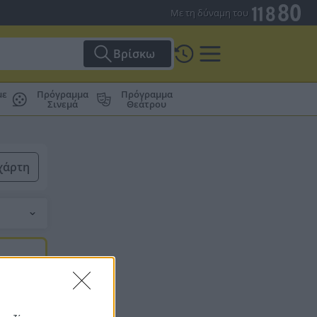
Με τη δύναμη του
Βρίσκω
με
Πρόγραμμα
Πρόγραμμα
Σινεμά
Θεάτρου
χάρτη