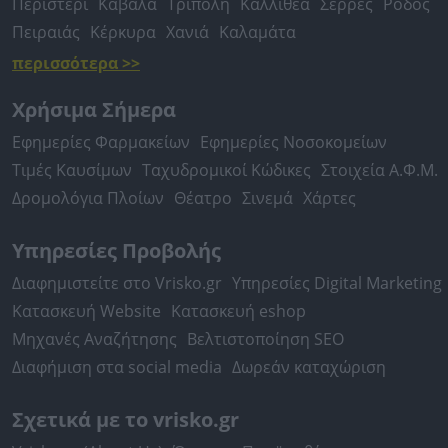
Περιστέρι
Καβάλα
Τρίπολη
Καλλιθέα
Σέρρες
Ρόδος
Πειραιάς
Κέρκυρα
Χανιά
Καλαμάτα
περισσότερα >>
Χρήσιμα Σήμερα
Εφημερίες Φαρμακείων
Εφημερίες Νοσοκομείων
Τιμές Καυσίμων
Ταχυδρομικοί Κώδικες
Στοιχεία Α.Φ.Μ.
Δρομολόγια Πλοίων
Θέατρο
Σινεμά
Χάρτες
Υπηρεσίες Προβολής
Διαφημιστείτε στο Vrisko.gr
Υπηρεσίες Digital Marketing
Κατασκευή Website
Κατασκευή eshop
Μηχανές Αναζήτησης
Βελτιστοποίηση SEO
Διαφήμιση στα social media
Δωρεάν καταχώριση
Σχετικά με το vrisko.gr