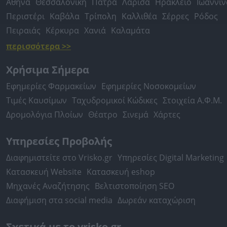
Αθήνα
Θεσσαλονίκη
Πάτρα
Λάρισα
Ηράκλειο
Ιωάννιν
Περιστέρι
Καβάλα
Τρίπολη
Καλλιθέα
Σέρρες
Ρόδος
Πειραιάς
Κέρκυρα
Χανιά
Καλαμάτα
περισσότερα >>
Χρήσιμα Σήμερα
Εφημερίες Φαρμακείων
Εφημερίες Νοσοκομείων
Τιμές Καυσίμων
Ταχυδρομικοί Κώδικες
Στοιχεία Α.Φ.Μ.
Δρομολόγια Πλοίων
Θέατρο
Σινεμά
Χάρτες
Υπηρεσίες Προβολής
Διαφημιστείτε στο Vrisko.gr
Υπηρεσίες Digital Marketing
Κατασκευή Website
Κατασκευή eshop
Μηχανές Αναζήτησης
Βελτιστοποίηση SEO
Διαφήμιση στα social media
Δωρεάν καταχώριση
Σχετικά με το vrisko.gr