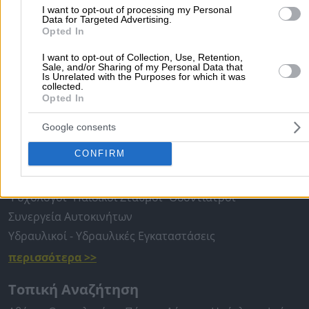
Θωρακισμένες Πόρτες Θεσσαλονίκης
I want to opt-out of processing my Personal
Data for Targeted Advertising.
Opted In
Θωρακισμένες Πόρτες Προάστια Θεσσαλονίκης Δυτικά
I want to opt-out of Collection, Use, Retention,
Θωρακισμένες Πόρτες
Sale, and/or Sharing of my Personal Data that
Is Unrelated with the Purposes for which it was
collected.
Opted In
Αρχική
>
Νομός ΘΕΣΣΑΛΟΝΙΚΗΣ
>
Καλοχώρι
>
Θωρακισμένες Πόρ
Google consents
Δημοφιλείς Αναζητήσεις
CONFIRM
Μετακομίσεις & Μεταφορές
Κλειδιά & Κλειδαριές
Γιατρ
Ψυχολόγοι
Παιδικοί Σταθμοί
Οδοντίατροι
Συνεργεία Αυτοκινήτων
Υδραυλικοί - Υδραυλικές Εγκαταστάσεις
περισσότερα >>
Τοπική Αναζήτηση