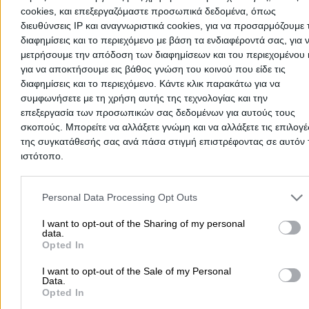
cookies, και επεξεργαζόμαστε προσωπικά δεδομένα, όπως
Καλοχώρι, Καλοχώρι
διευθύνσεις IP και αναγνωριστικά cookies, για να προσαρμόζουμε τ
διαφημίσεις και το περιεχόμενο με βάση τα ενδιαφέροντά σας, για 
Τηλέφωνο:
6977247806
μετρήσουμε την απόδοση των διαφημίσεων και του περιεχομένου 
για να αποκτήσουμε εις βάθος γνώση του κοινού που είδε τις
Στοιχεία αναζήτησης:
Θωρακισμένες Πόρτες , Καλοχώ
διαφημίσεις και το περιεχόμενο. Κάντε κλικ παρακάτω για να
Ψάχνεις για θωρακισμένες πόρτες σε
Καλοχώρι
; Στην ενότητα
συμφωνήσετε με τη χρήση αυτής της τεχνολογίας και την
Θωρακισμένες Πόρτες
θα βρεις όλες τις εταιρείες, αντιπροσωπ
επεξεργασία των προσωπικών σας δεδομένων για αυτούς τους
και τους επαγγελματίες που εισάγουν, κατασκευάζουν και τοποθ
σκοπούς. Μπορείτε να αλλάξετε γνώμη και να αλλάξετε τις επιλογέ
θωρακισμένες πόρτες & πόρτες ασφαλείας σε οικίες και
επαγγελματικούς χώρους.
της συγκατάθεσής σας ανά πάσα στιγμή επιστρέφοντας σε αυτόν 
Ενδιαφέρεσαι για αντικατάσταση παλιάς πόρτας με θωρακισμέν
ιστότοπο.
Χρειάζεσαι πόρτα εσωτερικού ή εξωτερικού χώρου, με επένδυση
laminate, mdf, αλουμίνιο, με πολλαπλά κλειδώματα, αδιάρρηκτη 
Please note that this website/app uses one or more Google servic
ηλεκτρομηχανική; Μήπως αναζητάς ειδικό για την επισκευή
and may gather and store information including but not limited to
Personal Data Processing Opt Outs
θωρακισμένης πόρτας;
your visit or usage behaviour. You may click to grant or deny cons
Εδώ θα βρεις όλες τις επιχειρήσεις που ειδικεύονται στις
to Google and its third-party tags to use your data for below speci
I want to opt-out of the Sharing of my personal
θωρακισμένες πόρτες σε
Καλοχώρι
για να επιλέξεις αυτή που θ
data.
purposes in below Google consent section.
καλύψει τις ανάγκες σου.
Opted In
Η επαγγελματική εμπειρία, το απόθεμα, ο εξοπλισμός και η γρήγ
εξυπηρέτηση, είναι κάποια από τα βασικά κριτήρια για την επιλ
I want to opt-out of the Sale of my Personal
της κατάλληλης για σένα.
Data.
Opted In