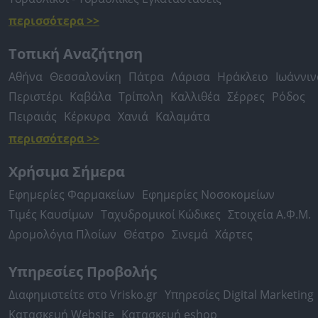
περισσότερα >>
Τοπική Αναζήτηση
Αθήνα
Θεσσαλονίκη
Πάτρα
Λάρισα
Ηράκλειο
Ιωάννιν
Περιστέρι
Καβάλα
Τρίπολη
Καλλιθέα
Σέρρες
Ρόδος
Πειραιάς
Κέρκυρα
Χανιά
Καλαμάτα
περισσότερα >>
Χρήσιμα Σήμερα
Εφημερίες Φαρμακείων
Εφημερίες Νοσοκομείων
Τιμές Καυσίμων
Ταχυδρομικοί Κώδικες
Στοιχεία Α.Φ.Μ.
Δρομολόγια Πλοίων
Θέατρο
Σινεμά
Χάρτες
Υπηρεσίες Προβολής
Διαφημιστείτε στο Vrisko.gr
Υπηρεσίες Digital Marketing
Κατασκευή Website
Κατασκευή eshop