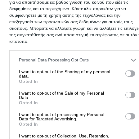
για να αποκτήσουμε εις βάθος γνώση του κοινού που είδε τις
Σέρρα 18, Ζάκυνθος - Πλατεία Σινά
διαφημίσεις και το περιεχόμενο. Κάντε κλικ παρακάτω για να
Τοπογραφικά, κτηματολόγιο, χαράξεις, οικοδομικές άδει
συμφωνήσετε με τη χρήση αυτής της τεχνολογίας και την
τακτοποιήσεις αυθαιρέτων, άδειες λειτουργίας
επεξεργασία των προσωπικών σας δεδομένων για αυτούς τους
καταστημάτων, εστιατορίων, μπαρ, ξενοδοχείων, άδειες
σκοπούς. Μπορείτε να αλλάξετε γνώμη και να αλλάξετε τις επιλογέ
Λιβέρη Κωνσταντίνα Π.
κτηνοτροφίας.
της συγκατάθεσής σας ανά πάσα στιγμή επιστρέφοντας σε αυτόν 
Τηλέφωνο:
2695400231
Τοπογράφος Μηχανικός
ιστότοπο.
Στοιχεία αναζήτησης:
Τοπογράφοι Μηχανικοί , Ζακύν
Τοπογράφοι Μηχανικοί
Please note that this website/app uses one or more Google servic
and may gather and store information including but not limited to
Personal Data Processing Opt Outs
Φιλιτά 62, Ζάκυνθος
your visit or usage behaviour. You may click to grant or deny cons
to Google and its third-party tags to use your data for below speci
I want to opt-out of the Sharing of my personal
data.
Τηλέφωνο:
2695045976
purposes in below Google consent section.
Opted In
Στοιχεία αναζήτησης:
Τοπογράφοι Μηχανικοί , Ζακύν
Μαρούδας Παναγιώτης Π.
I want to opt-out of the Sale of my Personal
Data.
Τοπογράφος Μηχανικός
Opted In
Τοπογράφοι Μηχανικοί
I want to opt-out of processing my Personal
Data for Targeted Advertising.
Opted In
Ρώμα Αλεξάνδρου 12, Ζάκυνθος
I want to opt-out of Collection, Use, Retention,