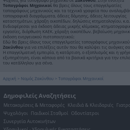
Ψάχνεις για τοπογράφο μηχανικό σε
Ζακύνθου
; Στην ενότητα
έκδοση οικοδομικών αδειών.
Τοπογράφοι Μηχανικοί
θα βρεις όλους τους επαγγελματίες
Τηλέφωνο:
6974647962
τοπογράφους μηχανικούς και τα τεχνικά γραφεία που αναλαμβά
Στοιχεία αναζήτησης:
Τοπογράφοι Μηχανικοί , Ζακύν
τοπογραφικά διαγράμματα, άδειες δόμησης, άδειες λειτουργίας
καταστημάτων, χάραξη οικοπέδων, δηλώσεις κτηματολογίου, κ.α.
Ενδιαφέρεσαι για έκδοση άδειας μικρής κλίμακας, κτηματογραφι
εργασίες, διόρθωση ΚΑΕΚ, χάραξη οικοπέδων, βεβαίωση μηχανικ
έκδοση ενεργειακού πιστοποιητικού;
Εδώ θα βρεις όλους τους επαγγελματίες τοπογράφους μηχανικού
Ζακύνθου
για να επιλέξεις αυτόν που θα καλύψει τις ανάγκες σο
Η επαγγελματική εμπειρία, η κατάρτιση, ο εξοπλισμός και η γρήγ
εξυπηρέτηση, είναι κάποια από τα βασικά κριτήρια για την επιλ
του κατάλληλου για σένα.
Αρχική
>
Νομός Ζακύνθου
>
Τοπογράφοι Μηχανικοί
Δημοφιλείς Αναζητήσεις
Μετακομίσεις & Μεταφορές
Κλειδιά & Κλειδαριές
Γιατρ
Ψυχολόγοι
Παιδικοί Σταθμοί
Οδοντίατροι
Συνεργεία Αυτοκινήτων
Υδραυλικοί - Υδραυλικές Εγκαταστάσεις