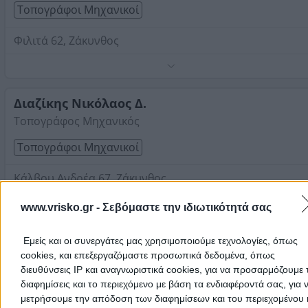
Τοπογράφοι Μηχανικοί
Φιλιτά 62, Ζάκυνθος
Τηλέφωνο:
2695045976
Στοιχεία αναζήτησης:
Τοπογράφοι Μηχανικοί , Ζακύν
Διαζίκης Νικόλαος Δ.
Τοπογράφος Μηχανικός
Τοπογράφοι Μηχανικοί
Κάλβου Ανδρέα 67, Ζάκυνθος
Τηλέφωνο:
6973291611
www.vrisko.gr -
Σεβόμαστε την ιδιωτικότητά σας
Στοιχεία αναζήτησης:
Τοπογράφοι Μηχανικοί , Ζακύν
Μαρούδας Δημήτριος Κ.
Εμείς και οι συνεργάτες μας χρησιμοποιούμε τεχνολογίες, όπως
cookies, και επεξεργαζόμαστε προσωπικά δεδομένα, όπως
Τοπογράφος Μηχανικός
διευθύνσεις IP και αναγνωριστικά cookies, για να προσαρμόζουμε τ
Τοπογράφοι Μηχανικοί
διαφημίσεις και το περιεχόμενο με βάση τα ενδιαφέροντά σας, για 
μετρήσουμε την απόδοση των διαφημίσεων και του περιεχομένου 