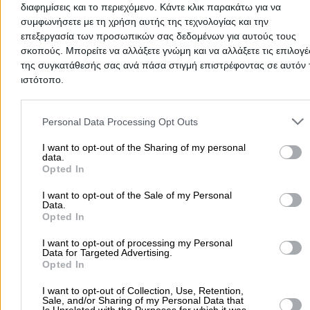
πρόσβασης.
διαφημίσεις και το περιεχόμενο. Κάντε κλικ παρακάτω για να
συμφωνήσετε με τη χρήση αυτής της τεχνολογίας και την
επεξεργασία των προσωπικών σας δεδομένων για αυτούς τους
Αρχική
>
Νομός Ηρακλείου
>
VICKO
σκοπούς. Μπορείτε να αλλάξετε γνώμη και να αλλάξετε τις επιλογέ
της συγκατάθεσής σας ανά πάσα στιγμή επιστρέφοντας σε αυτόν 
Δημοφιλείς Αναζητήσεις
ιστότοπο.
Μετακομίσεις & Μεταφορές
Κλειδιά & Κλειδαριές
Γιατρ
Please note that this website/app uses one or more Google servic
and may gather and store information including but not limited to
Ψυχολόγοι
Παιδικοί Σταθμοί
Οδοντίατροι
Personal Data Processing Opt Outs
your visit or usage behaviour. You may click to grant or deny cons
Συνεργεία Αυτοκινήτων
to Google and its third-party tags to use your data for below speci
I want to opt-out of the Sharing of my personal
data.
Υδραυλικοί - Υδραυλικές Εγκαταστάσεις
purposes in below Google consent section.
Opted In
περισσότερα >>
I want to opt-out of the Sale of my Personal
Data.
Τοπική Αναζήτηση
Opted In
Αθήνα
Θεσσαλονίκη
Πάτρα
Λάρισα
Ηράκλειο
Ιωάννιν
I want to opt-out of processing my Personal
Data for Targeted Advertising.
Περιστέρι
Καβάλα
Τρίπολη
Καλλιθέα
Σέρρες
Ρόδος
Opted In
Πειραιάς
Κέρκυρα
Χανιά
Καλαμάτα
I want to opt-out of Collection, Use, Retention,
περισσότερα >>
Sale, and/or Sharing of my Personal Data that