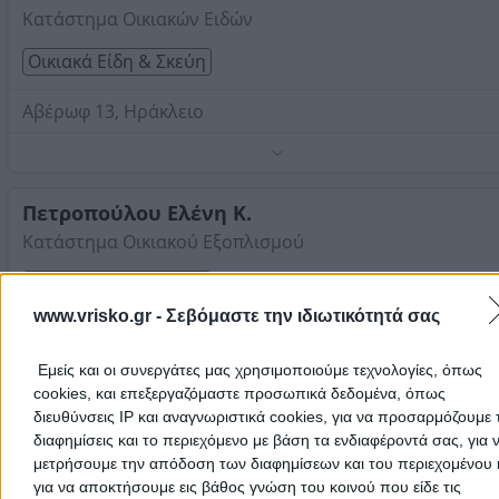
Κατάστημα Οικιακών Ειδών
Οικιακά Είδη & Σκεύη
Αβέρωφ 13, Ηράκλειο
Τηλέφωνο:
2810222215
Στοιχεία αναζήτησης:
VICKO , Ηρακλείου
Πετροπούλου Ελένη Κ.
Κατάστημα Οικιακού Εξοπλισμού
Οικιακά Είδη & Σκεύη
www.vrisko.gr -
Σεβόμαστε την ιδιωτικότητά σας
Τυμπάκι, Τυμπάκι
Εμείς και οι συνεργάτες μας χρησιμοποιούμε τεχνολογίες, όπως
Vicko
cookies, και επεξεργαζόμαστε προσωπικά δεδομένα, όπως
Τηλέφωνο:
2892052493
διευθύνσεις IP και αναγνωριστικά cookies, για να προσαρμόζουμε τ
Στην ενότητα
VICKO
μπορείτε να βρείτε πληροφορίες για
VICKO
Στοιχεία αναζήτησης:
διαφημίσεις και το περιεχόμενο με βάση τα ενδιαφέροντά σας, για 
VICKO , Ηρακλείου
Ηρακλείου
. Δείτε την καταχώρηση που σας ενδιαφέρει στο χάρ
μετρήσουμε την απόδοση των διαφημίσεων και του περιεχομένου 
μέσα από την υπηρεσία Δρομολόγηση λαμβάνετε αναλυτικές οδη
για να αποκτήσουμε εις βάθος γνώση του κοινού που είδε τις