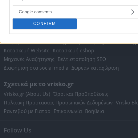
Τιμές Καυσίμων
Ταχυδρομικοί Κώδικες
Στοιχεία Α.Φ.Μ.
Google consents
Δρομολόγια Πλοίων
Θέατρο
Σινεμά
Χάρτες
CONFIRM
Υπηρεσίες Προβολής
Διαφημιστείτε στο Vrisko.gr
Υπηρεσίες Digital Marketing
Κατασκευή Website
Κατασκευή eshop
Μηχανές Αναζήτησης
Βελτιστοποίηση SEO
Διαφήμιση στα social media
Δωρεάν καταχώριση
Σχετικά με το vrisko.gr
Vrisko.gr (About Us)
Όροι και Προϋποθέσεις
Πολιτική Προστασίας Προσωπικών Δεδομένων
Vrisko Bl
Ραντεβού με Γιατρό
Επικοινωνία
Βοήθεια
Follow Us