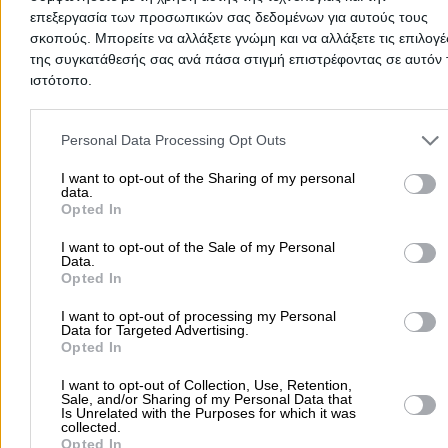
επεξεργασία των προσωπικών σας δεδομένων για αυτούς τους
σκοπούς. Μπορείτε να αλλάξετε γνώμη και να αλλάξετε τις επιλογέ
Δημοφιλείς Αναζητήσεις
της συγκατάθεσής σας ανά πάσα στιγμή επιστρέφοντας σε αυτόν 
ιστότοπο.
Μετακομίσεις & Μεταφορές
Κλειδιά & Κλειδαριές
Γιατρ
Ψυχολόγοι
Παιδικοί Σταθμοί
Οδοντίατροι
Please note that this website/app uses one or more Google servic
and may gather and store information including but not limited to
Συνεργεία Αυτοκινήτων
Personal Data Processing Opt Outs
your visit or usage behaviour. You may click to grant or deny cons
Υδραυλικοί - Υδραυλικές Εγκαταστάσεις
to Google and its third-party tags to use your data for below speci
I want to opt-out of the Sharing of my personal
data.
περισσότερα >>
purposes in below Google consent section.
Opted In
Τοπική Αναζήτηση
I want to opt-out of the Sale of my Personal
Data.
Αθήνα
Θεσσαλονίκη
Πάτρα
Λάρισα
Ηράκλειο
Ιωάννιν
Opted In
Περιστέρι
Καβάλα
Τρίπολη
Καλλιθέα
Σέρρες
Ρόδος
I want to opt-out of processing my Personal
Data for Targeted Advertising.
Πειραιάς
Κέρκυρα
Χανιά
Καλαμάτα
Opted In
περισσότερα >>
I want to opt-out of Collection, Use, Retention,
Sale, and/or Sharing of my Personal Data that
Χρήσιμα Σήμερα
Is Unrelated with the Purposes for which it was
collected.
Εφημερίες Φαρμακείων
Εφημερίες Νοσοκομείων
Opted In