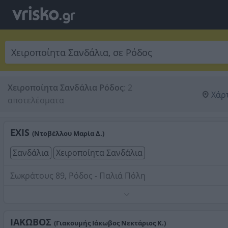
Χειροποίητα Σανδάλια Ρόδος
:
2 
Χάρ
αποτελέσματα
EXIS
(Ντοβέλλου Μαρία Δ.)
Σανδάλια
Χειροποίητα Σανδάλια
Σωκράτους 89, Ρόδος - Παλιά Πόλη
Σανδάλια πρωτότυπης δημιουργίας σε μοναδικά σχέδια,
διακοσμημένα με υλικά όπως ημιπολύτιμοι λίθοι, swarov
λουλούδια, χάντρες, παγέτες, κοχύλια, κορδόνια,
ΙΑΚΩΒΟΣ
(Γιακουμής Ιάκωβος Νεκτάριος Κ.)
αποξηραμένοι καρποί και ότι μπορείς να φανταστείς. Σε