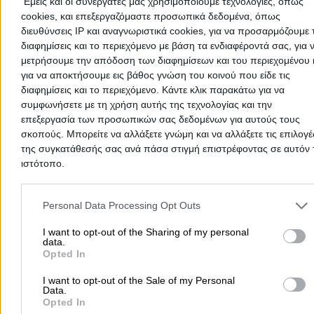
Εμείς και οι συνεργάτες μας χρησιμοποιούμε τεχνολογίες, όπως
Δημοφιλείς Αναζητήσεις
cookies, και επεξεργαζόμαστε προσωπικά δεδομένα, όπως
διευθύνσεις IP και αναγνωριστικά cookies, για να προσαρμόζουμε τ
Μετακομίσεις & Μεταφορές
Κλειδιά & Κλειδαριές
Γιατρ
διαφημίσεις και το περιεχόμενο με βάση τα ενδιαφέροντά σας, για 
Ψυχολόγοι
Παιδικοί Σταθμοί
Οδοντίατροι
μετρήσουμε την απόδοση των διαφημίσεων και του περιεχομένου 
για να αποκτήσουμε εις βάθος γνώση του κοινού που είδε τις
Συνεργεία Αυτοκινήτων
διαφημίσεις και το περιεχόμενο. Κάντε κλικ παρακάτω για να
Υδραυλικοί - Υδραυλικές Εγκαταστάσεις
συμφωνήσετε με τη χρήση αυτής της τεχνολογίας και την
επεξεργασία των προσωπικών σας δεδομένων για αυτούς τους
περισσότερα >>
σκοπούς. Μπορείτε να αλλάξετε γνώμη και να αλλάξετε τις επιλογέ
της συγκατάθεσής σας ανά πάσα στιγμή επιστρέφοντας σε αυτόν 
Τοπική Αναζήτηση
ιστότοπο.
Αθήνα
Θεσσαλονίκη
Πάτρα
Λάρισα
Ηράκλειο
Ιωάννιν
Please note that this website/app uses one or more Google servic
Περιστέρι
Καβάλα
Τρίπολη
Καλλιθέα
Σέρρες
Ρόδος
and may gather and store information including but not limited to
Personal Data Processing Opt Outs
Πειραιάς
Κέρκυρα
Χανιά
Καλαμάτα
your visit or usage behaviour. You may click to grant or deny cons
to Google and its third-party tags to use your data for below speci
I want to opt-out of the Sharing of my personal
περισσότερα >>
data.
purposes in below Google consent section.
Opted In
Χρήσιμα Σήμερα
I want to opt-out of the Sale of my Personal
Data.
Εφημερίες Φαρμακείων
Εφημερίες Νοσοκομείων
Opted In
Τιμές Καυσίμων
Ταχυδρομικοί Κώδικες
Στοιχεία Α.Φ.Μ.