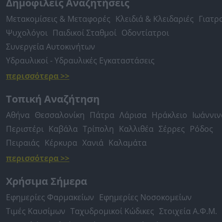
Δημοφιλείς Αναζητήσεις
Μετακομίσεις & Μεταφορές
Κλειδιά & Κλειδαριές
Γιατρ
Ψυχολόγοι
Παιδικοί Σταθμοί
Οδοντίατροι
Συνεργεία Αυτοκινήτων
Υδραυλικοί - Υδραυλικές Εγκαταστάσεις
περισσότερα >>
Τοπική Αναζήτηση
Αθήνα
Θεσσαλονίκη
Πάτρα
Λάρισα
Ηράκλειο
Ιωάννιν
Περιστέρι
Καβάλα
Τρίπολη
Καλλιθέα
Σέρρες
Ρόδος
Πειραιάς
Κέρκυρα
Χανιά
Καλαμάτα
περισσότερα >>
Χρήσιμα Σήμερα
Εφημερίες Φαρμακείων
Εφημερίες Νοσοκομείων
Τιμές Καυσίμων
Ταχυδρομικοί Κώδικες
Στοιχεία Α.Φ.Μ.