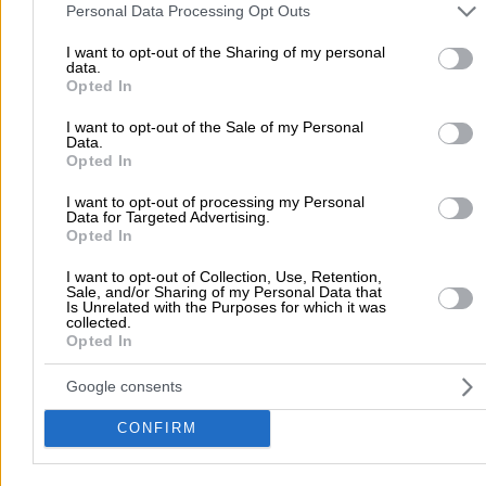
Υδραυλικοί - Υδραυλικές Εγκαταστάσεις
and may gather and store information including but not limited to
Personal Data Processing Opt Outs
your visit or usage behaviour. You may click to grant or deny cons
to Google and its third-party tags to use your data for below speci
I want to opt-out of the Sharing of my personal
data.
purposes in below Google consent section.
Κορίνθου 105 & Νόρμαν, Πάτρα
Opted In
I want to opt-out of the Sale of my Personal
2610423333
Website
Data.
Opted In
I want to opt-out of processing my Personal
Data for Targeted Advertising.
Opted In
ΚΑΡΑΛΗΣ ΙΩΑΝΝΗΣ
I want to opt-out of Collection, Use, Retention,
Sale, and/or Sharing of my Personal Data that
Is Unrelated with the Purposes for which it was
Υδραυλικές Εγκαταστάσεις – Βλάβες – Διαρροές - Ανακαί
collected.
Μπ ...
Opted In
Υδραυλικοί - Υδραυλικές Εγκαταστάσεις
Αποφράξεις Α
Google consents
CONFIRM
Ακράτα, Ακράτα