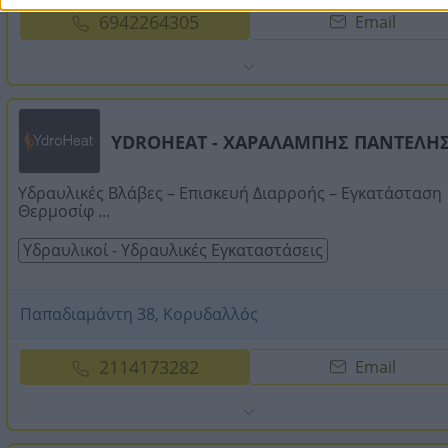
6942264305
Email
YDROHEAT - ΧΑΡΑΛΑΜΠΗΣ ΠΑΝΤΕΛΗ
Υδραυλικές Βλάβες – Επισκευή Διαρροής – Εγκατάσταση
Θερμοσίφ ...
Υδραυλικοί - Υδραυλικές Εγκαταστάσεις
Παπαδιαμάντη 38, Κορυδαλλός
2114173282
Email