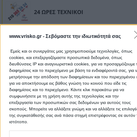
24 ΩΡΕΣ ΤΕΧΝΙΚΟΙ
Πεπειραμένοι Αδειούχοι Υδραυλικοί – 24 Ώρες – 365 Ημέ
www.vrisko.gr -
Σεβόμαστε την ιδιωτικότητά σας
Υδραυλικοί - Υδραυλικές Εγκαταστάσεις
Εμείς και οι συνεργάτες μας χρησιμοποιούμε τεχνολογίες, όπως
cookies, και επεξεργαζόμαστε προσωπικά δεδομένα, όπως
28ης Οκτωβρίου 128, Αθήνα
διευθύνσεις IP και αναγνωριστικά cookies, για να προσαρμόζουμε τ
διαφημίσεις και το περιεχόμενο με βάση τα ενδιαφέροντά σας, για 
2103652424
Website
μετρήσουμε την απόδοση των διαφημίσεων και του περιεχομένου 
για να αποκτήσουμε εις βάθος γνώση του κοινού που είδε τις
διαφημίσεις και το περιεχόμενο. Κάντε κλικ παρακάτω για να
συμφωνήσετε με τη χρήση αυτής της τεχνολογίας και την
επεξεργασία των προσωπικών σας δεδομένων για αυτούς τους
σκοπούς. Μπορείτε να αλλάξετε γνώμη και να αλλάξετε τις επιλογέ
ΑΕΤΟΣ - ΓΕΩΡΓΑΚΟΠΟΥΛΟΣ ΣΠΥΡΙΔΩ
της συγκατάθεσής σας ανά πάσα στιγμή επιστρέφοντας σε αυτόν 
ιστότοπο.
Εγγυημένα Αποτελέσματα Εργασίας
Please note that this website/app uses one or more Google servic