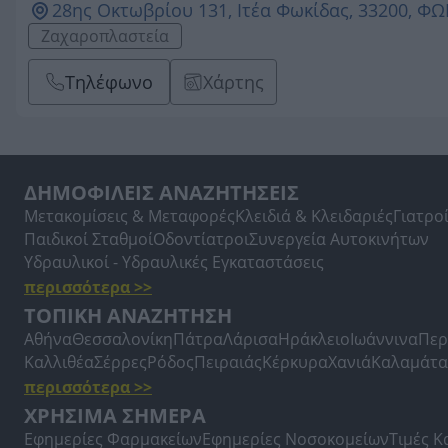
28ης Οκτωβρίου 131, Ιτέα Φωκίδας, 33200, ΦΩ
Ζαχαροπλαστεία
Τηλέφωνο
Χάρτης
ΔΗΜΟΦΙΛΕΙΣ ΑΝΑΖΗΤΗΣΕΙΣ
Μετακομίσεις & Μεταφορές
Κλειδιά & Κλειδαριές
Γιατρο
Παιδικοί Σταθμοί
Οδοντίατροι
Συνεργεία Αυτοκινήτων
Υδραυλικοί - Υδραυλικές Εγκαταστάσεις
περισσότερα >>
ΤΟΠΙΚΗ ΑΝΑΖΗΤΗΣΗ
Αθήνα
Θεσσαλονίκη
Πάτρα
Λάρισα
Ηράκλειο
Ιωάννινα
Περ
Καλλιθέα
Σέρρες
Ρόδος
Πειραιάς
Κέρκυρα
Χανιά
Καλαμάτα
περισσότερα >>
ΧΡΗΣΙΜΑ ΣΗΜΕΡΑ
Εφημερίες Φαρμακείων
Εφημερίες Νοσοκομείων
Τιμές 