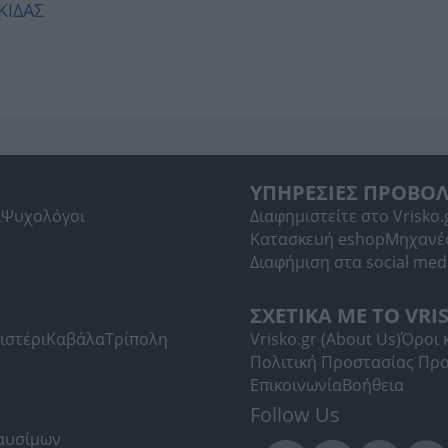
ΚΙΔΑΣ
ΥΠΗΡΕΣΙΕΣ ΠΡΟΒΟ
ί
Ψυχολόγοι
Διαφημιστείτε στο Vrisko.
Κατασκευή eshop
Μηχανέ
Διαφήμιση στα social med
ΣΧΕΤΙΚΑ ΜΕ ΤΟ VRI
ιστέρι
Καβάλα
Τρίπολη
Vrisko.gr (About Us)
Όροι 
Πολιτική Προστασίας Πρ
Επικοινωνία
Βοήθεια
Follow Us
Καυσίμων