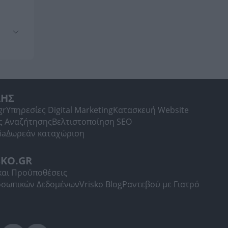
ΛΗΣ
gr
Υπηρεσίες Digital Marketing
Κατασκευή Website
ς Αναζήτησης
Βελτιστοποίηση SEO
ia
Δωρεάν καταχώριση
SKO.GR
και Προϋποθέσεις
οσωπικών Δεδομένων
Vrisko Blog
Ραντεβού με Γιατρό