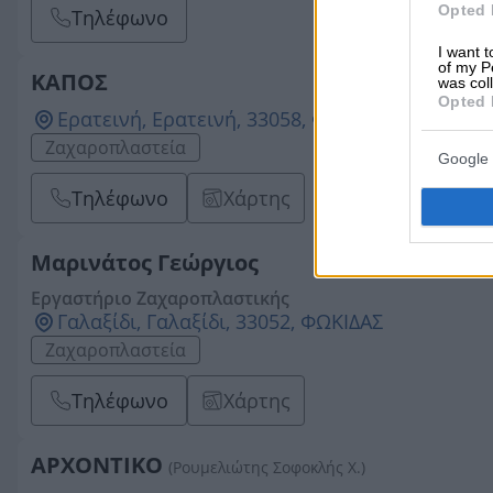
Opted 
Τηλέφωνο
I want t
of my P
ΚΑΠΟΣ
was col
Opted 
Ερατεινή, Ερατεινή, 33058, ΦΩΚΙΔΑΣ
Ζαχαροπλαστεία
Google 
Τηλέφωνο
Χάρτης
Μαρινάτος Γεώργιος
Εργαστήριο Ζαχαροπλαστικής
Γαλαξίδι, Γαλαξίδι, 33052, ΦΩΚΙΔΑΣ
Ζαχαροπλαστεία
Τηλέφωνο
Χάρτης
ΑΡΧΟΝΤΙΚΟ
(Ρουμελιώτης Σοφοκλής Χ.)