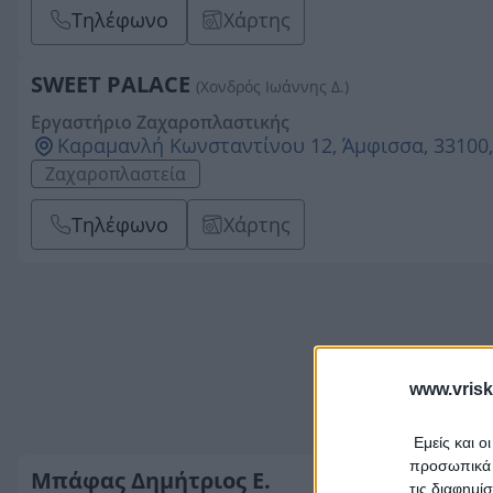
Τηλέφωνο
Χάρτης
SWEET PALACE
(Χονδρός Ιωάννης Δ.)
Εργαστήριο Ζαχαροπλαστικής
Καραμανλή Κωνσταντίνου 12, Άμφισσα, 33100
Ζαχαροπλαστεία
Τηλέφωνο
Χάρτης
www.vrisk
Εμείς και ο
προσωπικά δ
Μπάφας Δημήτριος Ε.
τις διαφημί