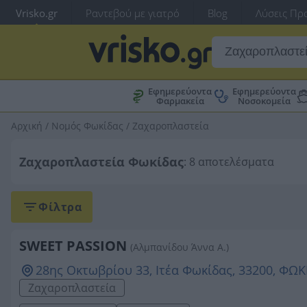
Vrisko.gr
Ραντεβού με γιατρό
Blog
Λύσεις Προ
Εφημερεύοντα
Εφημερεύοντα
Φαρμακεία
Νοσοκομεία
Αρχική
/
Νομός Φωκίδας
/
Ζαχαροπλαστεία
Ζαχαροπλαστεία Φωκίδας
: 8 αποτελέσματα
Φίλτρα
SWEET PASSION
(Αλμπανίδου Άννα Α.)
28ης Οκτωβρίου 33, Ιτέα Φωκίδας, 33200, ΦΩΚ
Ζαχαροπλαστεία