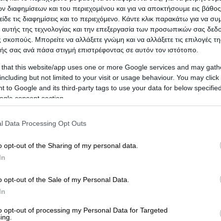
 διαφημίσεων και του περιεχομένου και για να αποκτήσουμε εις βάθο
είδε τις διαφημίσεις και το περιεχόμενο. Κάντε κλικ παρακάτω για να σ
 αυτής της τεχνολογίας και την επεξεργασία των προσωπικών σας δεδ
 σκοπούς. Μπορείτε να αλλάξετε γνώμη και να αλλάξετε τις επιλογές τη
ής σας ανά πάσα στιγμή επιστρέφοντας σε αυτόν τον ιστότοπο.
 that this website/app uses one or more Google services and may gath
ησή σας!
Προβληθείτε στο vrisko.gr
including but not limited to your visit or usage behaviour. You may click 
 to Google and its third-party tags to use your data for below specifi
ogle consent section.
ΙΔΑΣ
l Data Processing Opt Outs
o opt-out of the Sharing of my personal data.
In
o opt-out of the Sale of my Personal Data.
In
to opt-out of processing my Personal Data for Targeted
ing.