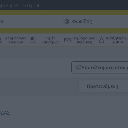
βολής Vrisko Digital
Δρομολόγια
Τιμές
Ταχυδρομικοί
Αναζήτηση 
Πλοίων
Καυσίμων
Κώδικες
Α.Φ.Μ.
Αποτελέσματα στον 
Προτεινόμενη
ΙΔΑΣ