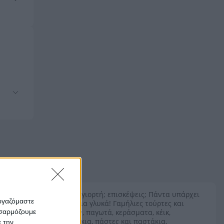
Γενέθλια; γιορτή; επισκέψεις; Πάντα υπάρχει
εργαζόμαστε
αφορμή για γλυκά! Γαμήλιες τούρτες και
οσαρμόζουμε
γενεθλίων, παγωτά, κεράσματα, κέικ,
κουλουράκια, πάστες και παστάκια,
ε την