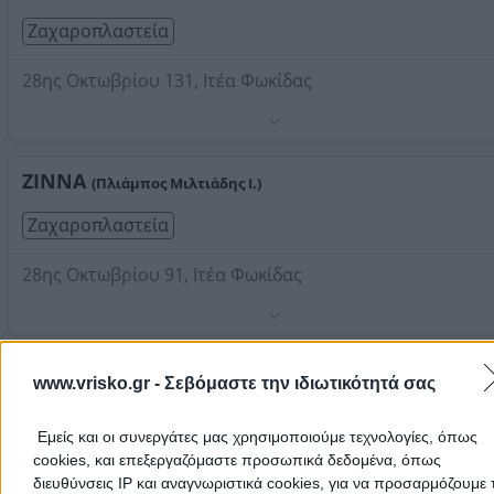
Ζαχαροπλαστεία
28ης Οκτωβρίου 131, Ιτέα Φωκίδας
Τηλέφωνο:
2265035120
Στοιχεία αναζήτησης:
Ζαχαροπλαστεία , Ιτέα Φωκίδας
ΖΙΝΝΑ
(Πλιάμπος Μιλτιάδης Ι.)
Ζαχαροπλαστεία
28ης Οκτωβρίου 91, Ιτέα Φωκίδας
Τηλέφωνο:
2265033380
Στοιχεία αναζήτησης:
Ζαχαροπλαστεία , Ιτέα Φωκίδας
Γενέθλια; γιορτή; επισκέψεις; Πάντα υπάρχει αφορμή για γλυκά!
www.vrisko.gr -
Σεβόμαστε την ιδιωτικότητά σας
Γαμήλιες τούρτες και γενεθλίων, παγωτά, κεράσματα, κέικ,
κουλουράκια, πάστες και παστάκια, ανατολίτικα γλυκά και του τ
Εμείς και οι συνεργάτες μας χρησιμοποιούμε τεχνολογίες, όπως
μέχρι παιδικές τούρτες γενεθλίων και γλυκά για διαβητικούς. Απ'
έχει το ζαχαροπλαστείο. Κι εμείς ξέρουμε όλα τα ζαχαροπλαστεί
cookies, και επεξεργαζόμαστε προσωπικά δεδομένα, όπως
εργαστήρια ζαχαροπλαστικής σε
Ιτέα Φωκίδας
. Καλωσήλθες στ
διευθύνσεις IP και αναγνωριστικά cookies, για να προσαρμόζουμε τ