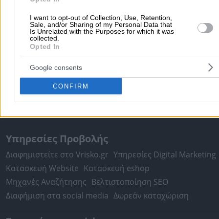
Αθήνα
Θεσσαλονίκη
Πάτρα
Λάρισα
Ηράκλειο
Ιωάννιν
Περιστέρι
Καβάλα
Τρίπολη
Καλλιθέα
Σέρρες
Ρόδος
I want to opt-out of Collection, Use, Retention,
Sale, and/or Sharing of my Personal Data that
Πειραιάς
Κέρκυρα
Χανιά
Καλαμάτα
Is Unrelated with the Purposes for which it was
collected.
περισσότερα >>
Opted In
Χρήσιμα Σήμερα
Google consents
Εφημερίες Φαρμακείων
Εφημερίες Νοσοκομείων
CONFIRM
Τιμές Καυσίμων
Ταχυδρομικοί Κώδικες
Στοιχεία Α.Φ.Μ.
Δρομολόγια Πλοίων
Θέατρο
Σινεμά
Χάρτες
Υπηρεσίες Προβολής
Διαφημιστείτε στο Vrisko.gr
Υπηρεσίες Digital Marketing
Κατασκευή Website
Κατασκευή eshop
Μηχανές Αναζήτησης
Βελτιστοποίηση SEO
Διαφήμιση στα social media
Δωρεάν καταχώριση