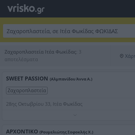
Ζαχαροπλαστεία Ιτέα Φωκίδας
:
3 
Χάρ
αποτελέσματα
SWEET PASSION
(Αλμπανίδου Άννα Α.)
Ζαχαροπλαστεία
28ης Οκτωβρίου 33, Ιτέα Φωκίδας
Πρατήριο άρτου.
Τηλέφωνο:
2265035145
ΑΡΧΟΝΤΙΚΟ
(Ρουμελιώτης Σοφοκλής Χ.)
Στοιχεία αναζήτησης:
Ζαχαροπλαστεία , Ιτέα Φωκίδας