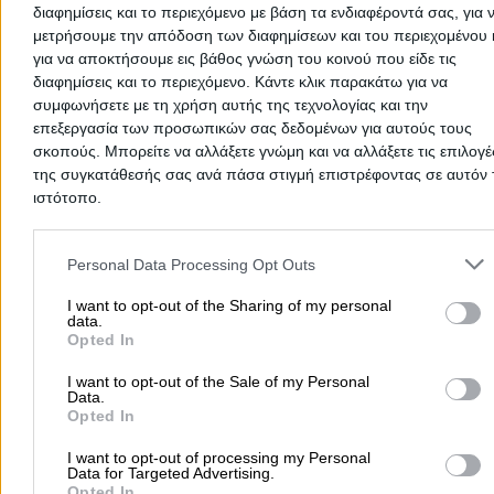
κατηγορία
Ζαχαροπλαστεία
σε
Ιτέα Φωκίδας
.
διαφημίσεις και το περιεχόμενο με βάση τα ενδιαφέροντά σας, για 
μετρήσουμε την απόδοση των διαφημίσεων και του περιεχομένου 
για να αποκτήσουμε εις βάθος γνώση του κοινού που είδε τις
Ζαχαροπλαστεία Φωκίδας
διαφημίσεις και το περιεχόμενο. Κάντε κλικ παρακάτω για να
συμφωνήσετε με τη χρήση αυτής της τεχνολογίας και την
Ζαχαροπλαστεία
επεξεργασία των προσωπικών σας δεδομένων για αυτούς τους
σκοπούς. Μπορείτε να αλλάξετε γνώμη και να αλλάξετε τις επιλογέ
της συγκατάθεσής σας ανά πάσα στιγμή επιστρέφοντας σε αυτόν 
Αρχική
>
Νομός ΦΩΚΙΔΑΣ
>
Ιτέα Φωκίδας
>
Τρόφιμα
>
Ζαχαροπλα
ιστότοπο.
Please note that this website/app uses one or more Google servic
Δημοφιλείς Αναζητήσεις
and may gather and store information including but not limited to
Personal Data Processing Opt Outs
your visit or usage behaviour. You may click to grant or deny cons
Μετακομίσεις & Μεταφορές
Κλειδιά & Κλειδαριές
Γιατρ
to Google and its third-party tags to use your data for below speci
I want to opt-out of the Sharing of my personal
Ψυχολόγοι
Παιδικοί Σταθμοί
Οδοντίατροι
data.
purposes in below Google consent section.
Opted In
Συνεργεία Αυτοκινήτων
Υδραυλικοί - Υδραυλικές Εγκαταστάσεις
I want to opt-out of the Sale of my Personal
Data.
περισσότερα >>
Opted In
I want to opt-out of processing my Personal
Τοπική Αναζήτηση
Data for Targeted Advertising.
Opted In