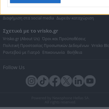
Κατασκευή Website
Κατασκευή eshop
Μηχανές Αναζήτησης
Βελτιστοποίηση SEO
Διαφήμιση στα social media
Δωρεάν καταχώριση
Σχετικά με το vrisko.gr
Vrisko.gr (About Us)
Όροι και Προϋποθέσεις
Πολιτική Προστασίας Προσωπικών Δεδομένων
Vrisko Bl
Ραντεβού με Γιατρό
Επικοινωνία
Βοήθεια
Follow Us
Powered by Newsphone Hellas SA.
All rights reserved.