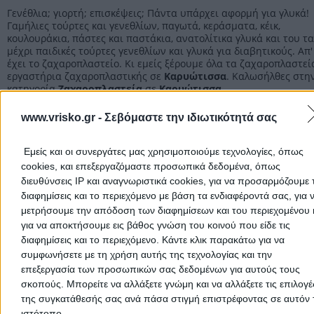
Γενέθλια; γιορτή; επισκέψεις; Πάντα υπάρχει αφορμή για γλυκά!
Γαμήλιες τούρτες και γενεθλίων, παγωτά, κεράσματα, κέικ,
κουλουράκια, πάστες και παστάκια, ανατολίτικα γλυκά και του τ
μέχρι παιδικές τούρτες γενεθλίων και γλυκά για διαβητικούς. Απ'
έχει το ζαχαροπλαστείο. Κι εμείς ξέρουμε όλα τα ζαχαροπλαστεί
εργαστήρια ζαχαροπλαστικής σε
Καρυώτισσα
. Καλωσήλθες στη
κατηγορία
Ζαχαροπλαστεία
σε
Καρυώτισσα
.
www.vrisko.gr -
Σεβόμαστε την ιδιωτικότητά σας
Ζαχαροπλαστεία Πέλλας
Εμείς και οι συνεργάτες μας χρησιμοποιούμε τεχνολογίες, όπως
Ζαχαροπλαστεία
cookies, και επεξεργαζόμαστε προσωπικά δεδομένα, όπως
διευθύνσεις IP και αναγνωριστικά cookies, για να προσαρμόζουμε τ
διαφημίσεις και το περιεχόμενο με βάση τα ενδιαφέροντά σας, για 
Αρχική
>
Νομός ΠΕΛΛΑΣ
>
Καρυώτισσα
>
Τρόφιμα
>
Ζαχαροπλαστ
μετρήσουμε την απόδοση των διαφημίσεων και του περιεχομένου 
για να αποκτήσουμε εις βάθος γνώση του κοινού που είδε τις
διαφημίσεις και το περιεχόμενο. Κάντε κλικ παρακάτω για να
Δημοφιλείς Αναζητήσεις
συμφωνήσετε με τη χρήση αυτής της τεχνολογίας και την
Μετακομίσεις & Μεταφορές
Κλειδιά & Κλειδαριές
Γιατρ
επεξεργασία των προσωπικών σας δεδομένων για αυτούς τους
σκοπούς. Μπορείτε να αλλάξετε γνώμη και να αλλάξετε τις επιλογέ
Ψυχολόγοι
Παιδικοί Σταθμοί
Οδοντίατροι
της συγκατάθεσής σας ανά πάσα στιγμή επιστρέφοντας σε αυτόν 
Συνεργεία Αυτοκινήτων
ιστότοπο.