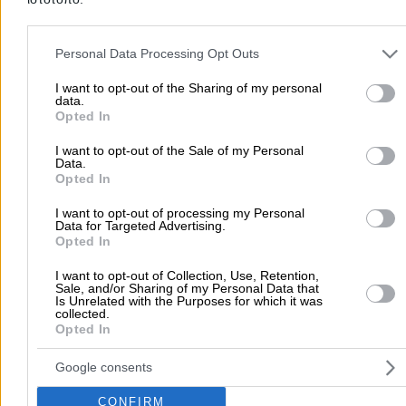
Υδραυλικοί - Υδραυλικές Εγκαταστάσεις
Please note that this website/app uses one or more Google servic
περισσότερα >>
and may gather and store information including but not limited to
Personal Data Processing Opt Outs
your visit or usage behaviour. You may click to grant or deny cons
Τοπική Αναζήτηση
to Google and its third-party tags to use your data for below speci
I want to opt-out of the Sharing of my personal
data.
purposes in below Google consent section.
Opted In
Αθήνα
Θεσσαλονίκη
Πάτρα
Λάρισα
Ηράκλειο
Ιωάννιν
Περιστέρι
Καβάλα
Τρίπολη
Καλλιθέα
Σέρρες
Ρόδος
I want to opt-out of the Sale of my Personal
Data.
Πειραιάς
Κέρκυρα
Χανιά
Καλαμάτα
Opted In
περισσότερα >>
I want to opt-out of processing my Personal
Data for Targeted Advertising.
Χρήσιμα Σήμερα
Opted In
Εφημερίες Φαρμακείων
Εφημερίες Νοσοκομείων
I want to opt-out of Collection, Use, Retention,
Sale, and/or Sharing of my Personal Data that
Τιμές Καυσίμων
Ταχυδρομικοί Κώδικες
Στοιχεία Α.Φ.Μ.
Is Unrelated with the Purposes for which it was
collected.
Δρομολόγια Πλοίων
Θέατρο
Σινεμά
Χάρτες
Opted In
Υπηρεσίες Προβολής
Google consents
Διαφημιστείτε στο Vrisko.gr
Υπηρεσίες Digital Marketing
CONFIRM