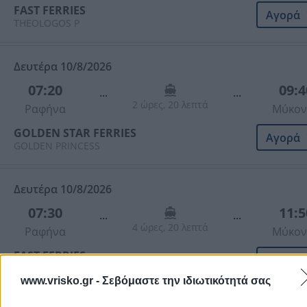
FAST FERRIES
Αγορά
THEOLOGOS P
Δευτέρα 10/8/2026
07:20
09:4
...
...
2 ώρες, 20 λεπτά
Ραφήνα
Μύκον
GOLDEN STAR FERRIES
Αγορά
GOLDEN PRINCESS
Δευτέρα 10/8/2026
07:30
11:5
...
...
4 ώρες, 20 λεπτά
Ραφήνα
Μύκον
FAST FERRIES
Αγορά
FAST FERRIES ANDROS
www.vrisko.gr -
Σεβόμαστε την ιδιωτικότητά σας