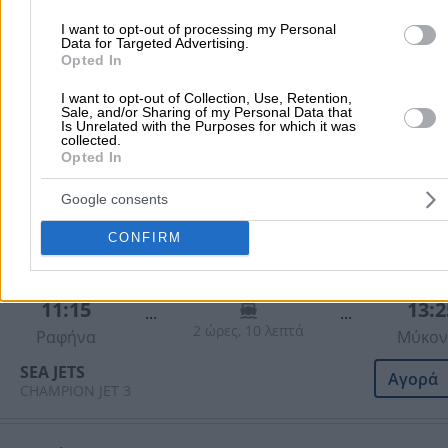
GOLDEN STAR FERRIES
Αγορά
I want to opt-out of processing my Personal
SUPERFERRY
Data for Targeted Advertising.
Opted In
Δευτέρα 10/8/2026
I want to opt-out of Collection, Use, Retention,
Sale, and/or Sharing of my Personal Data that
08:40
13:1
Is Unrelated with the Purposes for which it was
...
...
collected.
4 ώρες, 30 λεπτά
Ραφήνα
Μύκον
Opted In
SEA JETS
Αγορά
Google consents
SUPERSTAR
CONFIRM
Δευτέρα 10/8/2026
11:15
13:2
...
...
2 ώρες, 10 λεπτά
Ραφήνα
Μύκον
SEA JETS
Αγορά
CHAMPION JET 3