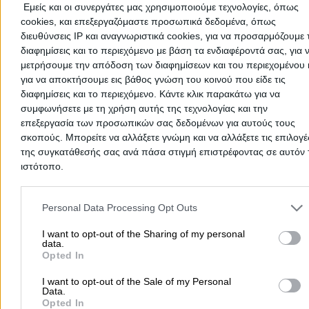
Δευτέρα 10/8/2026
Εμείς και οι συνεργάτες μας χρησιμοποιούμε τεχνολογίες, όπως
cookies, και επεξεργαζόμαστε προσωπικά δεδομένα, όπως
07:40
10:0
...
...
διευθύνσεις IP και αναγνωριστικά cookies, για να προσαρμόζουμε τ
2 ώρες, 25 λεπτά
Ραφήνα
Μύκον
διαφημίσεις και το περιεχόμενο με βάση τα ενδιαφέροντά σας, για 
μετρήσουμε την απόδοση των διαφημίσεων και του περιεχομένου 
SEA JETS
Αγορά
για να αποκτήσουμε εις βάθος γνώση του κοινού που είδε τις
TERA JET 2
διαφημίσεις και το περιεχόμενο. Κάντε κλικ παρακάτω για να
συμφωνήσετε με τη χρήση αυτής της τεχνολογίας και την
επεξεργασία των προσωπικών σας δεδομένων για αυτούς τους
Δευτέρα 10/8/2026
σκοπούς. Μπορείτε να αλλάξετε γνώμη και να αλλάξετε τις επιλογέ
07:50
12:2
της συγκατάθεσής σας ανά πάσα στιγμή επιστρέφοντας σε αυτόν 
...
...
4 ώρες, 30 λεπτά
ιστότοπο.
Ραφήνα
Μύκον
Please note that this website/app uses one or more Google servic
GOLDEN STAR FERRIES
Αγορά
and may gather and store information including but not limited to
ANDROS KING
Personal Data Processing Opt Outs
your visit or usage behaviour. You may click to grant or deny cons
to Google and its third-party tags to use your data for below speci
I want to opt-out of the Sharing of my personal
data.
purposes in below Google consent section.
Δευτέρα 10/8/2026
Opted In
08:05
12:0
...
...
I want to opt-out of the Sale of my Personal
4 ώρες, 0 λεπτά
Data.
Ραφήνα
Μύκον
Opted In