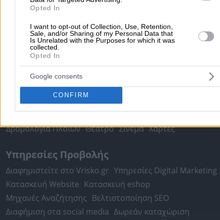
Τοπική Αναζήτηση
Opted In
Αθήνα
Θεσσαλονίκη
Πάτρα
Λάρισα
Ηράκλειο
Ιωάννιν
I want to opt-out of Collection, Use, Retention,
Περιστέρι
Καβάλα
Τρίπολη
Καλλιθέα
Σέρρες
Ρόδος
Sale, and/or Sharing of my Personal Data that
Is Unrelated with the Purposes for which it was
Πειραιάς
Κέρκυρα
Χανιά
Καλαμάτα
collected.
Opted In
περισσότερα >>
Google consents
Χρήσιμα Σήμερα
CONFIRM
Εφημερίες Φαρμακείων
Εφημερίες Νοσοκομείων
Τιμές Καυσίμων
Ταχυδρομικοί Κώδικες
Στοιχεία Α.Φ.Μ.
Δρομολόγια Πλοίων
Θέατρο
Σινεμά
Χάρτες
Υπηρεσίες Προβολής
Διαφημιστείτε στο Vrisko.gr
Υπηρεσίες Digital Marketing
Κατασκευή Website
Κατασκευή eshop
Μηχανές Αναζήτησης
Βελτιστοποίηση SEO
Διαφήμιση στα social media
Δωρεάν καταχώριση