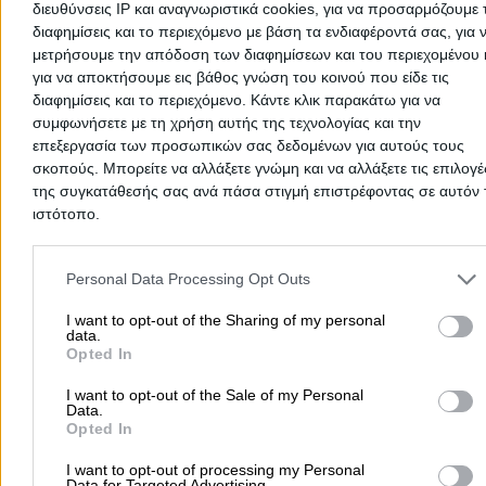
διευθύνσεις IP και αναγνωριστικά cookies, για να προσαρμόζουμε τ
Ψυχοθεραπεία
Φαρμακευτικές Εταιρείες
Φαρμακευτικά
διαφημίσεις και το περιεχόμενο με βάση τα ενδιαφέροντά σας, για 
& Προϊόντα
Φαρμακαποθήκες
Γενικοί Οικογενειακοί Ια
μετρήσουμε την απόδοση των διαφημίσεων και του περιεχομένου 
Τεχνητά Μέλη Ανθρώπινου Σώματος
Καλλυντικά
για να αποκτήσουμε εις βάθος γνώση του κοινού που είδε τις
διαφημίσεις και το περιεχόμενο. Κάντε κλικ παρακάτω για να
Δερματολόγοι - Αφροδισιολόγοι
Οφθαλμίατροι
Παθολό
συμφωνήσετε με τη χρήση αυτής της τεχνολογίας και την
Ενδοκρινολόγοι
Γυναικολόγοι
ΩΡΛ
Διαγνωστικά Κέν
επεξεργασία των προσωπικών σας δεδομένων για αυτούς τους
Ορθοπαιδικά Είδη
Φαρμακεία
Ορθοπαιδικοί
σκοπούς. Μπορείτε να αλλάξετε γνώμη και να αλλάξετε τις επιλογέ
της συγκατάθεσής σας ανά πάσα στιγμή επιστρέφοντας σε αυτόν 
ιστότοπο.
Αρχική
>
Εφημερεύοντα & Ανοιχτά Φαρμακεία
>
ΛΑΣΙΘΙΟΥ
Please note that this website/app uses one or more Google servic
and may gather and store information including but not limited to
Δημοφιλείς Αναζητήσεις
Personal Data Processing Opt Outs
your visit or usage behaviour. You may click to grant or deny cons
Μετακομίσεις & Μεταφορές
Κλειδιά & Κλειδαριές
Γιατρ
to Google and its third-party tags to use your data for below speci
I want to opt-out of the Sharing of my personal
data.
purposes in below Google consent section.
Ψυχολόγοι
Παιδικοί Σταθμοί
Οδοντίατροι
Opted In
Συνεργεία Αυτοκινήτων
I want to opt-out of the Sale of my Personal
Υδραυλικοί - Υδραυλικές Εγκαταστάσεις
Data.
Opted In
περισσότερα >>
I want to opt-out of processing my Personal
Data for Targeted Advertising.