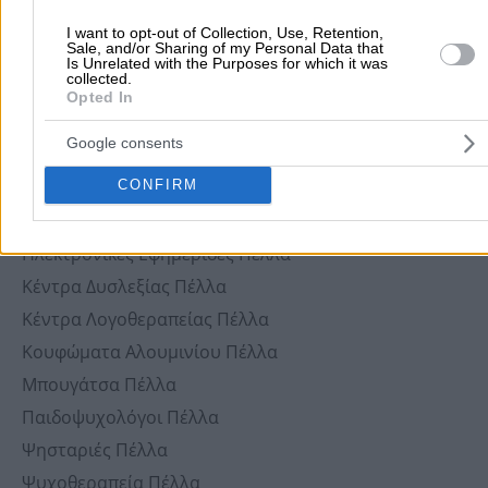
Delivery Πέλλα
I want to opt-out of Collection, Use, Retention,
Sale, and/or Sharing of my Personal Data that
Delivery Pizza Πέλλα
Is Unrelated with the Purposes for which it was
collected.
Βενζινάδικα Avin Πέλλα
Opted In
ΚΕΠ Πέλλα
Google consents
Παρμπρίζ Αυτοκινήτων Πέλλα
Σουβλατζίδικα Πέλλα
CONFIRM
Plexiglass Πέλλα
Ηλεκτρονικές Εφημερίδες Πέλλα
Κέντρα Δυσλεξίας Πέλλα
Κέντρα Λογοθεραπείας Πέλλα
Κουφώματα Αλουμινίου Πέλλα
Μπουγάτσα Πέλλα
Παιδοψυχολόγοι Πέλλα
Ψησταριές Πέλλα
Ψυχοθεραπεία Πέλλα