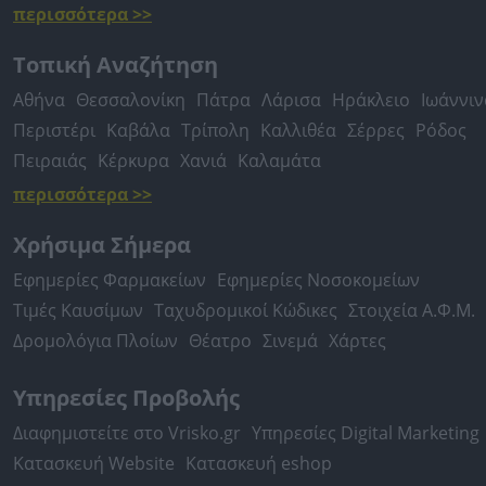
περισσότερα >>
Τοπική Αναζήτηση
Αθήνα
Θεσσαλονίκη
Πάτρα
Λάρισα
Ηράκλειο
Ιωάννιν
Περιστέρι
Καβάλα
Τρίπολη
Καλλιθέα
Σέρρες
Ρόδος
Πειραιάς
Κέρκυρα
Χανιά
Καλαμάτα
περισσότερα >>
Χρήσιμα Σήμερα
Εφημερίες Φαρμακείων
Εφημερίες Νοσοκομείων
Τιμές Καυσίμων
Ταχυδρομικοί Κώδικες
Στοιχεία Α.Φ.Μ.
Δρομολόγια Πλοίων
Θέατρο
Σινεμά
Χάρτες
Υπηρεσίες Προβολής
Διαφημιστείτε στο Vrisko.gr
Υπηρεσίες Digital Marketing
Κατασκευή Website
Κατασκευή eshop