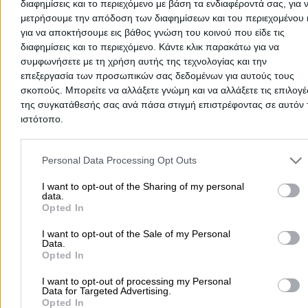
διαφημίσεις και το περιεχόμενο με βάση τα ενδιαφέροντά σας, για 
Ακρυλικά Προϊόντα Πέλλα
μετρήσουμε την απόδοση των διαφημίσεων και του περιεχομένου 
για να αποκτήσουμε εις βάθος γνώση του κοινού που είδε τις
Λιανική & Χονδρική Πώληση Απορρυπαντικών Πέλλα
διαφημίσεις και το περιεχόμενο. Κάντε κλικ παρακάτω για να
Σιδηρουργία Πέλλα
συμφωνήσετε με τη χρήση αυτής της τεχνολογίας και την
Λιπαντικά Πέλλα
επεξεργασία των προσωπικών σας δεδομένων για αυτούς τους
σκοπούς. Μπορείτε να αλλάξετε γνώμη και να αλλάξετε τις επιλογέ
Αντλίες Πέλλα
της συγκατάθεσής σας ανά πάσα στιγμή επιστρέφοντας σε αυτόν 
Χυμοί Πέλλα
ιστότοπο.
Αρτοποιεία - Φούρνοι Πέλλα
Please note that this website/app uses one or more Google servic
Κρεοπωλεία Πέλλα
and may gather and store information including but not limited to
Personal Data Processing Opt Outs
your visit or usage behaviour. You may click to grant or deny cons
Ξηροί Καρποί Πέλλα
to Google and its third-party tags to use your data for below speci
I want to opt-out of the Sharing of my personal
data.
Παντοπωλεία Πέλλα
purposes in below Google consent section.
Opted In
Σούπερ Μάρκετ Πέλλα
I want to opt-out of the Sale of my Personal
Τρόφιμα Γενικά Πέλλα
Data.
Opted In
Πίτες - Τυρόπιτες - Κρουασάν Πέλλα
Νοσοκομεία - Κέντρα Υγείας Πέλλα
I want to opt-out of processing my Personal
Data for Targeted Advertising.
Οικοδομικές Εργασίες - Εργολάβοι Πέλλα
Opted In