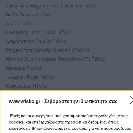
Σφαγεία & Μηχανήματα Σφαγείων Πέλλα
Βιβλιοδετεία Πέλλα
Δήμοι Πέλλα
Εκκλησίες - Ιεροί Ναοί Πέλλα
Ασφαλιστικά Ταμεία Πέλλα
Επιχειρήσεις Κοινής Ωφέλειας Πέλλα
Κέντρα Εξυπηρέτησης Πολιτών (ΚΕΠ) Πέλλα
Μουσεία Πέλλα
Ίντερνετ Καφέ Πέλλα
Καφετέριες Πέλλα
Εφημερίδες & Περιοδικά Πέλλα
www.vrisko.gr -
Σεβόμαστε την ιδιωτικότητά σας
Δημόσια Σχολεία Πέλλα
Σχολικά Είδη Πέλλα
Εμείς και οι συνεργάτες μας χρησιμοποιούμε τεχνολογίες, όπως
Υφάσματα Πέλλα
cookies, και επεξεργαζόμαστε προσωπικά δεδομένα, όπως
διευθύνσεις IP και αναγνωριστικά cookies, για να προσαρμόζουμε τ
Μάρμαρα Πέλλα