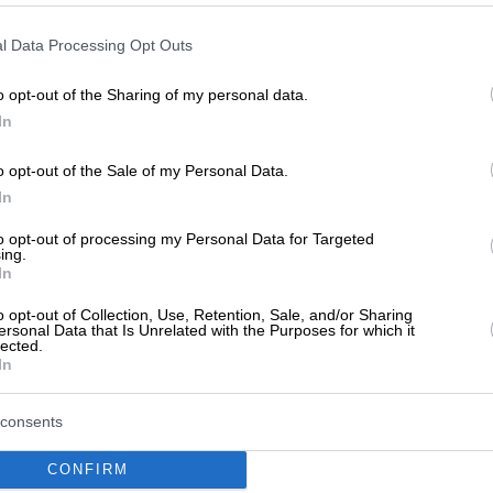
ρτοποιίας &
Αρτοζαχαροπλαστεία Τσαγκαρά
ας Τσαγκαράδα
Διανομή Πετρελαίου Θέρμανσης
l Data Processing Opt Outs
γαλεία Τσαγκαράδα
Τσαγκαράδα
ήρες Τσαγκαράδα
Ξενώνες Τσαγκαράδα
o opt-out of the Sharing of my personal data.
οί Κατάλογοι
Παραδοσιακοί Ξενώνες Τσαγκαρ
Σουίτες Τσαγκαράδα
In
γκαράδα
Τουριστικά Είδη Τσαγκαράδα
ς Τσαγκαράδα
Φυτώρια Τσαγκαράδα
o opt-out of the Sale of my Personal Data.
εναρχεία Τσαγκαράδα
Ελληνική Κουζίνα Τσαγκαράδα
In
 Και Τουριστικές
ΕΛΤΑ Τσαγκαράδα
 Τσαγκαράδα
Μοντέρνα & Δημιουργική Κουζί
to opt-out of processing my Personal Data for Targeted
 Φούρνοι Τσαγκαράδα
Τσαγκαράδα
ing.
σαγκαράδα
Φαγητό Τσαγκαράδα
In
 Τσαγκαράδα
Διασκέδαση Τσαγκαράδα
o opt-out of Collection, Use, Retention, Sale, and/or Sharing
 Τσαγκαράδα
Διαμονή Τσαγκαράδα
ersonal Data that Is Unrelated with the Purposes for which it
τ Τσαγκαράδα
ΕΛΤΑ Courier Τσαγκαράδα
lected.
Κέντρα Υγείας
Νηπιαγωγεία Τσαγκαράδα
In
Δημοτικά Σχολεία Τσαγκαράδα
ργασίες - Εργολάβοι
Γυμνάσια Τσαγκαράδα
consents
Λύκεια Τσαγκαράδα
γων Τέχνης
Extreme Sports - Υπαίθριες
Δραστηριότητες Τσαγκαράδα
CONFIRM