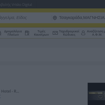
βολής Vrisko Digital
Δρομολόγια
Τιμές
Ταχυδρομικοί
Αναζήτηση 
Πλοίων
Καυσίμων
Κώδικες
Α.Φ.Μ.
otel - R...
Σ