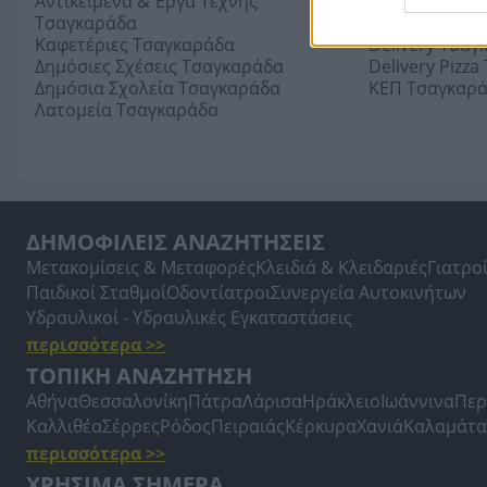
Αντικείμενα & Έργα Τέχνης
Bar Τσαγκαρά
Τσαγκαράδα
Κρεπερί Τσαγ
Καφετέριες Τσαγκαράδα
Delivery Τσαγ
Δημόσιες Σχέσεις Τσαγκαράδα
Delivery Pizz
Δημόσια Σχολεία Τσαγκαράδα
ΚΕΠ Τσαγκαρ
Λατομεία Τσαγκαράδα
ΔΗΜΟΦΙΛΕΙΣ ΑΝΑΖΗΤΗΣΕΙΣ
Μετακομίσεις & Μεταφορές
Κλειδιά & Κλειδαριές
Γιατρο
Παιδικοί Σταθμοί
Οδοντίατροι
Συνεργεία Αυτοκινήτων
Υδραυλικοί - Υδραυλικές Εγκαταστάσεις
περισσότερα >>
ΤΟΠΙΚΗ ΑΝΑΖΗΤΗΣΗ
Αθήνα
Θεσσαλονίκη
Πάτρα
Λάρισα
Ηράκλειο
Ιωάννινα
Περ
Καλλιθέα
Σέρρες
Ρόδος
Πειραιάς
Κέρκυρα
Χανιά
Καλαμάτα
περισσότερα >>
ΧΡΗΣΙΜΑ ΣΗΜΕΡΑ