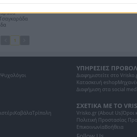
δα
Οικοδομικά Υλικά Τσαγκαράδα
καράδα
καράδα
a Τσαγκαράδα
άδα
1
ΥΠΗΡΕΣΙΕΣ ΠΡΟΒΟ
ί
Ψυχολόγοι
Διαφημιστείτε στο Vrisko.
Κατασκευή eshop
Μηχανέ
Διαφήμιση στα social med
ΣΧΕΤΙΚΑ ΜΕ ΤΟ VRI
ιστέρι
Καβάλα
Τρίπολη
Vrisko.gr (About Us)
Όροι 
Πολιτική Προστασίας Πρ
Επικοινωνία
Βοήθεια
Follow Us