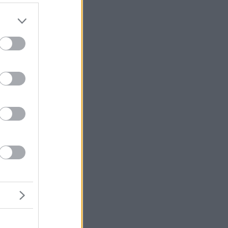
δα
άδα
να