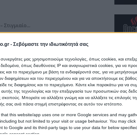
 Στιγμιαίο...
o.gr -
Σεβόμαστε την ιδιωτικότητά σας
ι συνεργάτες μας χρησιμοποιούμε τεχνολογίες, όπως cookies, και επεξ
εδομένα, όπως διευθύνσεις IP και αναγνωριστικά cookies, για να πρ
σης & Ανάπτυ...
σεις και το περιεχόμενο με βάση τα ενδιαφέροντά σας, για να μετρήσουμ
ΣΙΑΣ
 διαφημίσεων και του περιεχομένου και για να αποκτήσουμε εις βάθο
είδε τις διαφημίσεις και το περιεχόμενο. Κάντε κλικ παρακάτω για να σ
 αυτής της τεχνολογίας και την επεξεργασία των προσωπικών σας δεδ
 σκοπούς. Μπορείτε να αλλάξετε γνώμη και να αλλάξετε τις επιλογές τη
ής σας ανά πάσα στιγμή επιστρέφοντας σε αυτόν τον ιστότοπο.
δα, ΜΑΓΝΗΣΙΑΣ
Αλφ
 that this website/app uses one or more Google services and may gath
 - Εταιρίες &
Καφετέριες με Nova Τσαγκαράδα
including but not limited to your visit or usage behaviour. You may click 
Τσαγκαράδα
Studios Τσαγκαράδα
 to Google and its third-party tags to use your data for below specifi
καράδα
Βίλες Τσαγκαράδα
ogle consent section.