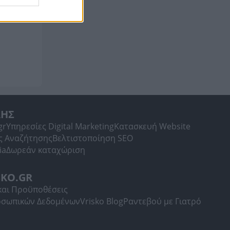
ΛΗΣ
gr
Υπηρεσίες Digital Marketing
Κατασκευή Website
ς Αναζήτησης
Βελτιστοποίηση SEO
ia
Δωρεάν καταχώριση
SKO.GR
και Προϋποθέσεις
οσωπικών Δεδομένων
Vrisko Blog
Ραντεβού με Γιατρό