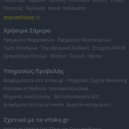
Περιστέρι
Καβάλα
Τρίπολη
Καλλιθέα
Σέρρες
Ρόδος
Πειραιάς
Κέρκυρα
Χανιά
Καλαμάτα
περισσότερα >>
Χρήσιμα Σήμερα
Εφημερίες Φαρμακείων
Εφημερίες Νοσοκομείων
Τιμές Καυσίμων
Ταχυδρομικοί Κώδικες
Στοιχεία Α.Φ.Μ.
Δρομολόγια Πλοίων
Θέατρο
Σινεμά
Χάρτες
Υπηρεσίες Προβολής
Διαφημιστείτε στο Vrisko.gr
Υπηρεσίες Digital Marketing
Κατασκευή Website
Κατασκευή eshop
Μηχανές Αναζήτησης
Βελτιστοποίηση SEO
Διαφήμιση στα social media
Δωρεάν καταχώριση
Σχετικά με το vrisko.gr