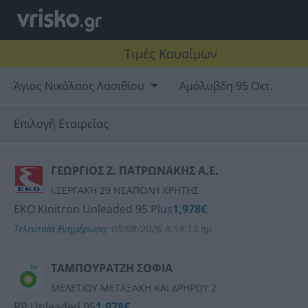
Τιμές Καυσίμων
Άγιος Νικόλαος Λασιθίου
Αμόλυβδη 95 Οκτ.
Επιλογή Εταιρείας
SHELL
ΓΕΩΡΓΙΟΣ Ζ. ΠΑΤΡΩΝΑΚΗΣ Α.Ε.
Ι.ΣΕΡΓΑΚΗ 29 ΝΕΑΠΟΛΗ ΚΡΗΤΗΣ
EKO
ΕΚΟ Kinitron Unleaded 95 Plus
1,978€
Τελευταία Ενημέρωση:
08/08/2026 8:58:13 πμ
BP
ΤΑΜΠΟΥΡΑΤΖΗ ΣΟΦΙΑ
ΑΙΓΑΙΟ (AEGEAN)
ΜΕΛΕΤΙΟΥ ΜΕΤΑΞΑΚΗ ΚΑΙ ΔΡΗΡΟΥ 2
BP Unleaded 95
1,978€