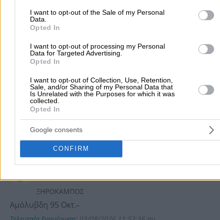
ΚΑΛΥΨΩ Νο 247
I want to opt-out of the Sale of my Personal
Data.
Κωνσταντίνου Καραμανλή 9 - ʼγιος Νικόλαος - ΛΑΣΙΘΙ
Opted In
Αμόλυβδη 95 Οκτ.
-
I want to opt-out of processing my Personal
Τελευταία Ενημέρωση:
09/08/2026 6:25:52 πμ
Data for Targeted Advertising.
Opted In
ΚΑΛΥΨΩ Νο 241 ΑΓΙΟΣ
I want to opt-out of Collection, Use, Retention,
Sale, and/or Sharing of my Personal Data that
ΝΙΚΟΛΑΟΣ
Is Unrelated with the Purposes for which it was
collected.
Κ.ΚΑΡΑΜΑΝΛΗ 50 ΘΕΣΗ ΣΤΑΥΡΟΣ ΑΓΙΟΣ ΝΙΚΟΛΑΟΣ
Opted In
ΛΑΣΙΘΙΟΥ
Αμόλυβδη 95 Οκτ.
-
Google consents
Τελευταία Ενημέρωση:
09/08/2026 6:08:43 πμ
CONFIRM
ΔΙΑΝΟΜΕΣ ΥΓΡΩΝ ΚΑΥΣΙΜΩΝ
ΚΡΗΤΗΣ ΜΟΝΟΠΡΟΣΩΠΗ Α.Ε
ΞΗΡΟΚΑΜΠΟΣ
Αμόλυβδη 95 Οκτ.
-
Τελευταία Ενημέρωση:
03/08/2026 11:52:36 πμ