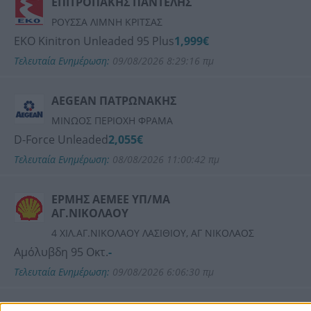
ΕΠΙΤΡΟΠΑΚΗΣ ΠΑΝΤΕΛΗΣ
ΡΟΥΣΣΑ ΛΙΜΝΗ ΚΡΙΤΣΑΣ
ΕΚΟ Kinitron Unleaded 95 Plus
1,999€
Τελευταία Ενημέρωση:
09/08/2026 8:29:16 πμ
AEGEAN ΠΑΤΡΩΝΑΚΗΣ
ΜΙΝΩΟΣ ΠΕΡΙΟΧΗ ΦΡΑΜΑ
D-Force Unleaded
2,055€
Τελευταία Ενημέρωση:
08/08/2026 11:00:42 πμ
ΕΡΜΗΣ ΑΕΜΕΕ ΥΠ/ΜΑ
ΑΓ.ΝΙΚΟΛΑΟΥ
4 ΧΙΛ.ΑΓ.ΝΙΚΟΛΑΟΥ ΛΑΣΙΘΙΟΥ, ΑΓ ΝΙΚΟΛΑΟΣ
Αμόλυβδη 95 Οκτ.
-
Τελευταία Ενημέρωση:
09/08/2026 6:06:30 πμ