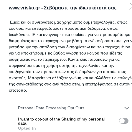
ΕΡΜΗΣ ΑΕΜΕΕ ΥΠ/ΜΑ
ΑΓ.ΝΙΚΟΛΑΟΥ 1
www.vrisko.gr -
Σεβόμαστε την ιδιωτικότητά σας
2 ΧΙΛ.ΑΓ.ΝΙΚΟΛΑΟΥ ΛΑΣΙΘΙΟΥ, ΑΓ ΝΙΚΟΛΑΟΣ
Αμόλυβδη 95 Οκτ.
-
Εμείς και οι συνεργάτες μας χρησιμοποιούμε τεχνολογίες, όπως
cookies, και επεξεργαζόμαστε προσωπικά δεδομένα, όπως
Τελευταία Ενημέρωση:
09/08/2026 1:59:44 πμ
διευθύνσεις IP και αναγνωριστικά cookies, για να προσαρμόζουμε τ
διαφημίσεις και το περιεχόμενο με βάση τα ενδιαφέροντά σας, για 
μετρήσουμε την απόδοση των διαφημίσεων και του περιεχομένου 
ΓΕΩΡΓΙΟΣ Ζ. ΠΑΤΡΩΝΑΚΗΣ Α.Ε.
για να αποκτήσουμε εις βάθος γνώση του κοινού που είδε τις
Ι.ΣΕΡΓΑΚΗ 29 ΝΕΑΠΟΛΗ ΚΡΗΤΗΣ
διαφημίσεις και το περιεχόμενο. Κάντε κλικ παρακάτω για να
Αμόλυβδη 95 Οκτ.
-
συμφωνήσετε με τη χρήση αυτής της τεχνολογίας και την
επεξεργασία των προσωπικών σας δεδομένων για αυτούς τους
Τελευταία Ενημέρωση:
08/08/2026 8:58:24 πμ
σκοπούς. Μπορείτε να αλλάξετε γνώμη και να αλλάξετε τις επιλογέ
της συγκατάθεσής σας ανά πάσα στιγμή επιστρέφοντας σε αυτόν 
ΕΚΟ ΚΑΛΥΨΩ Νο 191
ιστότοπο.
ΑΓ.ΝΙΚΟΛΑΟΣ
Please note that this website/app uses one or more Google servic
196ο ΧΛΜ Ε.Ο. ΧΑΝΙΩΝ - ΑΓΙΟΥ ΝΙΚΟΛΑΟΥ
and may gather and store information including but not limited to
Personal Data Processing Opt Outs
Αμόλυβδη 95 Οκτ.
-
your visit or usage behaviour. You may click to grant or deny cons
to Google and its third-party tags to use your data for below speci
I want to opt-out of the Sharing of my personal
Τελευταία Ενημέρωση:
09/08/2026 6:33:30 πμ
data.
purposes in below Google consent section.
Opted In