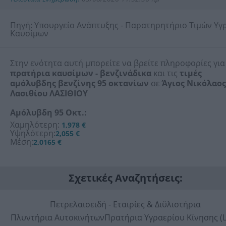
Πηγή: Υπουργείο Ανάπτυξης - Παρατηρητήριο Τιμών Υγ
Καυσίμων
Στην ενότητα αυτή μπορείτε να βρείτε πληροφορίες για
πρατήρια καυσίμων - βενζινάδικα
και τις
τιμές
αμόλυβδης βενζίνης 95 οκτανίων
σε
Άγιος Νικόλαος
Λασιθίου ΛΑΣΙΘΙΟΥ
Αμόλυβδη 95 Οκτ.:
Χαμηλότερη:
1,978 €
Υψηλότερη:
2,055 €
Μέση:
2,0165 €
Σχετικές Αναζητήσεις:
Πετρελαιοειδή - Εταιρίες & Διϋλιστήρια
Πλυντήρια Αυτοκινήτων
Πρατήρια Υγραερίου Κίνησης (