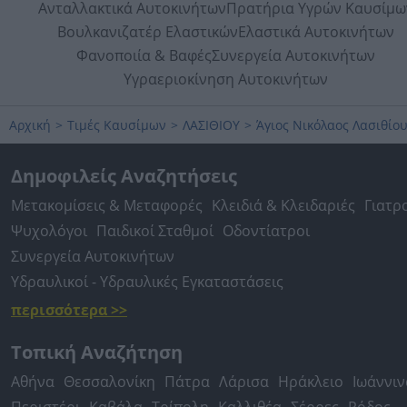
Ανταλλακτικά Αυτοκινήτων
Πρατήρια Υγρών Καυσίμω
Βουλκανιζατέρ Ελαστικών
Ελαστικά Αυτοκινήτων
Φανοποιία & Βαφές
Συνεργεία Αυτοκινήτων
Υγραεριοκίνηση Αυτοκινήτων
Αρχική
>
Τιμές Καυσίμων
>
ΛΑΣΙΘΙΟΥ
>
Άγιος Νικόλαος Λασιθίο
Δημοφιλείς Αναζητήσεις
Μετακομίσεις & Μεταφορές
Κλειδιά & Κλειδαριές
Γιατρ
Ψυχολόγοι
Παιδικοί Σταθμοί
Οδοντίατροι
Συνεργεία Αυτοκινήτων
Υδραυλικοί - Υδραυλικές Εγκαταστάσεις
περισσότερα >>
Τοπική Αναζήτηση
Αθήνα
Θεσσαλονίκη
Πάτρα
Λάρισα
Ηράκλειο
Ιωάννιν