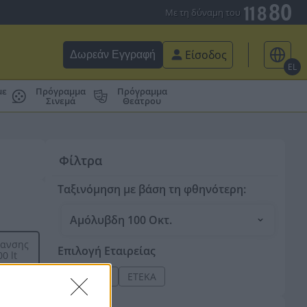
Με τη δύναμη του
Είσοδος
Δωρεάν Εγγραφή
EL
με
Πρόγραμμα
Πρόγραμμα
Σινεμά
Θεάτρου
Φίλτρα
Ταξινόμηση με βάση τη φθηνότερη:
Αμόλυβδη 100 Οκτ.
μανσης
Επιλογή Εταιρείας
0 lt
CYCLON
ΕΤΕΚΑ
ημέρωση