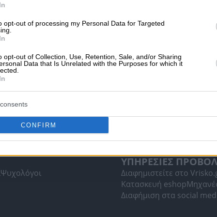
ησης
Diesel Θέρ
In
Diesel Κίνησης
Diesel Θέρμανσης
K.O. > 100
1,979€
-
-
to opt-out of processing my Personal Data for Targeted
ing.
In
Τελευταία Εν
04/08/2026 8:4
o opt-out of Collection, Use, Retention, Sale, and/or Sharing
υσίμων
ersonal Data that Is Unrelated with the Purposes for which it
lected.
In
consents
υτοκινήτων
Πρατήρια Υγραερίου Κίνησης (LPG)
ων
Βουλκανιζατέρ Ελαστικών
Ελαστικά Αυτοκινήτων
οκίνηση Αυτοκινήτων
CONFIRM
ΥΠΗΡΕΣΙΕΣ ΠΡΟΒΟ
ί
Ψυχολόγοι
Διαφημιστείτε στο Vrisko.
Κατασκευή eshop
Μηχανέ
Διαφήμιση στα social med