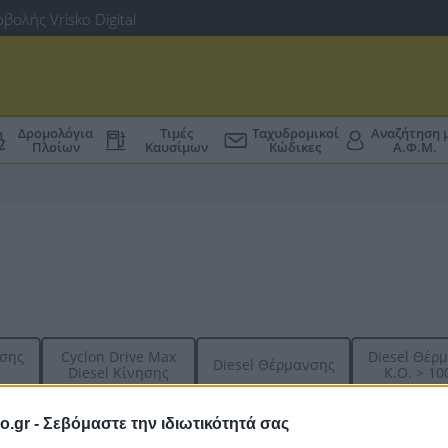
βολής Vrisko Digital
Δρομολόγια
Τιμές
Ταχυδρομικοί
Αναζήτηση 
Πλοίων
Καυσίμων
Κώδικες
Α.Φ.Μ.
ησης
Cyclon Drive Max
Diesel Θέρ
Diesel Θέρμανσης
Diesel Κίνησης
K.O. > 100
-
1,999€
-
o.gr -
Σεβόμαστε την ιδιωτικότητά σας
Τελευταία Εν