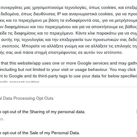
06/08/2026 5:1
ι συνεργάτες μας χρησιμοποιούμε τεχνολογίες, όπως cookies, και επεξ
εδομένα, όπως διευθύνσεις IP και αναγνωριστικά cookies, για να πρ
σεις και το περιεχόμενο με βάση τα ενδιαφέροντά σας, για να μετρήσουμ
 διαφημίσεων και του περιεχομένου και για να αποκτήσουμε εις βάθο
είδε τις διαφημίσεις και το περιεχόμενο. Κάντε κλικ παρακάτω για να σ
ησης
Diesel Θέρ
Diesel Ultra Power
Diesel Θέρμανσης
 αυτής της τεχνολογίας και την επεξεργασία των προσωπικών σας δεδ
K.O. > 100
2,069€
-
 σκοπούς. Μπορείτε να αλλάξετε γνώμη και να αλλάξετε τις επιλογές τη
-
ής σας ανά πάσα στιγμή επιστρέφοντας σε αυτόν τον ιστότοπο.
Τελευταία Εν
 that this website/app uses one or more Google services and may gath
04/08/2026 8:4
including but not limited to your visit or usage behaviour. You may click 
 to Google and its third-party tags to use your data for below specifi
ogle consent section.
l Data Processing Opt Outs
o opt-out of the Sharing of my personal data.
In
o opt-out of the Sale of my Personal Data.