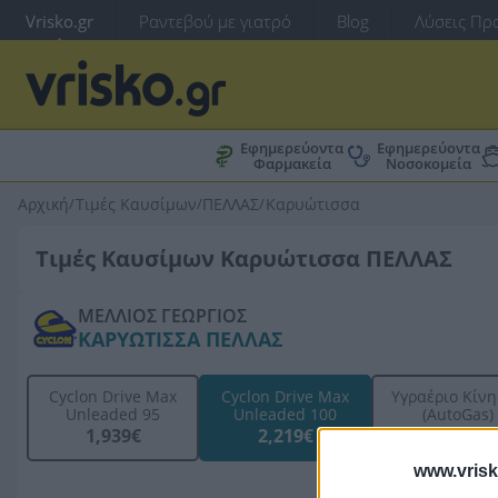
Vrisko.gr
Ραντεβού με γιατρό
Blog
Λύσεις Προ
Εφημερεύοντα
Εφημερεύοντα
Φαρμακεία
Νοσοκομεία
Αρχική
/
Τιμές Καυσίμων
/
ΠΕΛΛΑΣ
/
Καρυώτισσα
Τιμές Καυσίμων Καρυώτισσα ΠΕΛΛΑΣ
ΜΕΛΛΙΟΣ ΓΕΩΡΓΙΟΣ
ΚΑΡΥΩΤΙΣΣΑ ΠΕΛΛΑΣ
Cyclon Drive Max
Cyclon Drive Max
Υγραέριο Κίν
Unleaded 95
Unleaded 100
(AutoGas)
1,939€
2,219€
-
www.vrisk