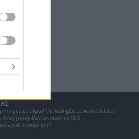
μανσης
0 lt
ημέρωση
2:51 μμ
ΛΗΣ
gr
Υπηρεσίες Digital Marketing
Κατασκευή Website
ς Αναζήτησης
Βελτιστοποίηση SEO
ia
Δωρεάν καταχώριση