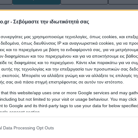
Τελευταία Εν
06/08/2026 8:0
o.gr -
Σεβόμαστε την ιδιωτικότητά σας
ι συνεργάτες μας χρησιμοποιούμε τεχνολογίες, όπως cookies, και επεξ
εδομένα, όπως διευθύνσεις IP και αναγνωριστικά cookies, για να πρ
σεις και το περιεχόμενο με βάση τα ενδιαφέροντά σας, για να μετρήσουμ
Shell Μείγμα
ησης
Diesel Θέρ
Κίνησης Βιοντήζελ
Diesel Θέρμανσης
 διαφημίσεων και του περιεχομένου και για να αποκτήσουμε εις βάθο
K.O. > 100
Extra
-
είδε τις διαφημίσεις και το περιεχόμενο. Κάντε κλικ παρακάτω για να σ
-
2,05€
 αυτής της τεχνολογίας και την επεξεργασία των προσωπικών σας δεδ
 σκοπούς. Μπορείτε να αλλάξετε γνώμη και να αλλάξετε τις επιλογές τη
Τελευταία Εν
ής σας ανά πάσα στιγμή επιστρέφοντας σε αυτόν τον ιστότοπο.
03/08/2026 10:0
 that this website/app uses one or more Google services and may gath
including but not limited to your visit or usage behaviour. You may click 
ΘΟΥ
 to Google and its third-party tags to use your data for below specifi
ogle consent section.
ησης
Diesel Θέρ
Diesel Κίνησης
Diesel Θέρμανσης
K.O. > 100
2,054€
-
l Data Processing Opt Outs
-