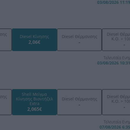
03/08/2026 11:1
ησης
Diesel Θέρ
Diesel Κίνησης
Diesel Θέρμανσης
K.O. > 100
2,06€
-
-
Τελευταία Εν
03/08/2026 10:3
Shell Μείγμα
ησης
Diesel Θέρ
Κίνησης Βιοντήζελ
Diesel Θέρμανσης
K.O. > 100
Extra
-
-
2,065€
Τελευταία Εν
07/08/2026 6:3