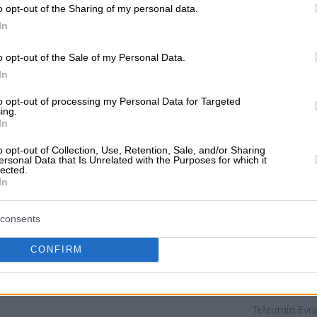
o opt-out of the Sharing of my personal data.
Τελευταία Εν
In
01/08/2026 1:3
o opt-out of the Sale of my Personal Data.
In
to opt-out of processing my Personal Data for Targeted
ησης
Diesel Θέρ
BP Ultimate Diesel
Diesel Θέρμανσης
ing.
K.O. > 100
2,054€
-
In
-
o opt-out of Collection, Use, Retention, Sale, and/or Sharing
ersonal Data that Is Unrelated with the Purposes for which it
Τελευταία Εν
lected.
03/08/2026 11:1
In
consents
CONFIRM
ησης
Diesel Θέρ
BP Super Diesel
Diesel Θέρμανσης
K.O. > 100
2,054€
-
-
Τελευταία Εν