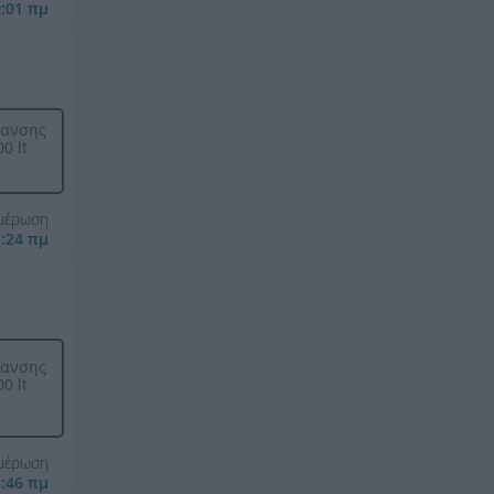
9:01 πμ
μανσης
0 lt
ημέρωση
1:24 πμ
μανσης
0 lt
ημέρωση
5:46 πμ