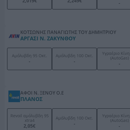
2,019€
2,249€
-
ΚΟΤΣΩΝΗΣ ΠΑΝΑΓΙΩΤΗΣ ΤΟΥ ΔΗΜΗΤΡΙΟΥ
ΑΡΓΑΣΙ Ν. ΖΑΚΥΝΘΟΥ
Υγραέριο Κίν
Αμόλυβδη 95 Οκτ.
Αμόλυβδη 100 Οκτ.
(AutoGas)
-
-
-
ΑΦΟΙ Ν. ΞΕΝΟΥ Ο.Ε
ΠΛΑΝΟΣ
Revoil αμόλυβδη 95
Υγραέριο Κίν
Αμόλυβδη 100 Οκτ.
xtra4
(AutoGas)
-
2,05€
-