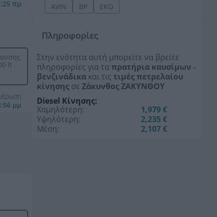
4:25 πμ
AVIN
BP
EKO
Πληροφορίες
Στην ενότητα αυτή μπορείτε να βρείτε
μανσης
0 lt
πληροφορίες για τα
πρατήρια καυσίμων -
βενζινάδικα
και τις
τιμές πετρελαίου
κίνησης
σε
Ζάκυνθος ΖΑΚΥΝΘΟΥ
ημέρωση
Diesel Κίνησης:
3:56 μμ
Χαμηλότερη:
1,979 €
Υψηλότερη:
2,235 €
Μέση:
2,107 €