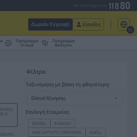
Με τη δύναμη του
Είσοδος
Δωρεάν Εγγραφή
EL
με
Πρόγραμμα
Πρόγραμμα
Σινεμά
Θεάτρου
Φίλτρα
Ταξινόμηση με βάση τη φθηνότερη:
Diesel Κίνησης
μανσης
Επιλογή Εταιρείας
0 lt
REVOIL
ΕΛΙΝΟΙΛ
ΑΝΕΞΑΡΤΗΤΟ ΠΡΑΤΗΡΙΟ
SHELL
ημέρωση