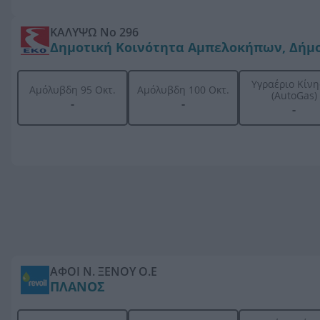
ΚΑΛΥΨΩ Νο 296
Δημοτική Κοινότητα Αμπελοκήπων, Δήμ
Υγραέριο Κίν
Αμόλυβδη 95 Οκτ.
Αμόλυβδη 100 Οκτ.
(AutoGas)
-
-
-
ΑΦΟΙ Ν. ΞΕΝΟΥ Ο.Ε
ΠΛΑΝΟΣ