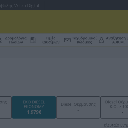
βολής Vrisko Digital
Δρομολόγια
Τιμές
Ταχυδρομικοί
Αναζήτηση 
Πλοίων
Καυσίμων
Κώδικες
Α.Φ.Μ.
ησης
EKO DIESEL
Diesel Θέρ
Diesel Θέρμανσης
EKONOMY
K.O. > 100
-
1,979€
-
Τελευταία Εν