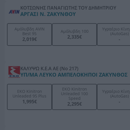
ΚΟΤΣΩΝΗΣ ΠΑΝΑΓΙΩΤΗΣ ΤΟΥ ΔΗΜΗΤΡΙΟΥ
ΑΡΓΑΣΙ Ν. ΖΑΚΥΝΘΟΥ
Αμόλυβδη AVIN
Υγραέριο Κίν
Αμόλυβδη 100
Best 95
(AutoGas)
2,335€
2,019€
-
ΚΑΛΥΨΩ Κ.Ε.Α ΑΕ (Νο 217)
ΥΠ/ΜΑ ΛΕΥΚΟ ΑΜΠΕΛΟΚΗΠΟΙ ΖΑΚΥΝΘΟΣ
ΕΚΟ Kinitron
ΕΚΟ Kinitron
Υγραέριο Κίν
Unleaded 100
Unleaded 95 Plus
(AutoGas)
Speed
1,995€
-
2,295€