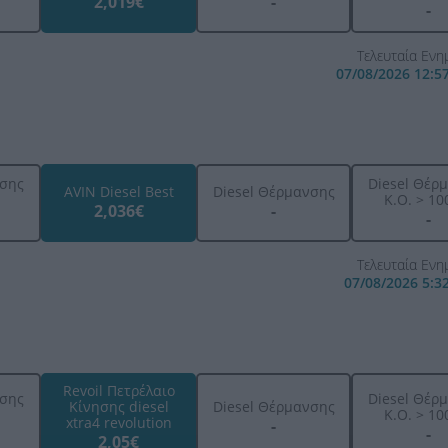
2,019€
-
-
Τελευταία Εν
07/08/2026 12:5
ησης
Diesel Θέρ
AVIN Diesel Best
Diesel Θέρμανσης
K.O. > 100
2,036€
-
-
Τελευταία Εν
07/08/2026 5:3
Revoil Πετρέλαιο
ησης
Diesel Θέρ
Κίνησης diesel
Diesel Θέρμανσης
K.O. > 100
xtra4 revolution
-
-
2,05€