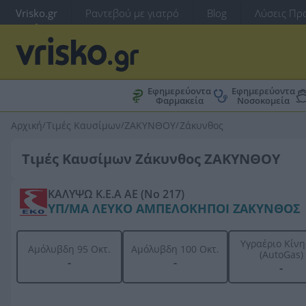
Vrisko.gr
Ραντεβού με γιατρό
Blog
Λύσεις Προ
Εφημερεύοντα
Εφημερεύοντα
Φαρμακεία
Νοσοκομεία
Αρχική
/
Τιμές Καυσίμων
/
ΖΑΚΥΝΘΟΥ
/
Ζάκυνθος
Τιμές Καυσίμων Ζάκυνθος ΖΑΚΥΝΘΟΥ
ΚΑΛΥΨΩ Κ.Ε.Α ΑΕ (Νο 217)
ΥΠ/ΜΑ ΛΕΥΚΟ ΑΜΠΕΛΟΚΗΠΟΙ ΖΑΚΥΝΘΟΣ
Υγραέριο Κίν
Αμόλυβδη 95 Οκτ.
Αμόλυβδη 100 Οκτ.
(AutoGas)
-
-
-