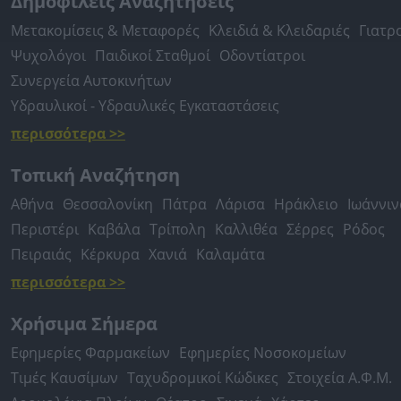
Δημοφιλείς Αναζητήσεις
Μετακομίσεις & Μεταφορές
Κλειδιά & Κλειδαριές
Γιατρ
Ψυχολόγοι
Παιδικοί Σταθμοί
Οδοντίατροι
Συνεργεία Αυτοκινήτων
Υδραυλικοί - Υδραυλικές Εγκαταστάσεις
περισσότερα >>
Τοπική Αναζήτηση
Αθήνα
Θεσσαλονίκη
Πάτρα
Λάρισα
Ηράκλειο
Ιωάννιν
Περιστέρι
Καβάλα
Τρίπολη
Καλλιθέα
Σέρρες
Ρόδος
Πειραιάς
Κέρκυρα
Χανιά
Καλαμάτα
περισσότερα >>
Χρήσιμα Σήμερα
Εφημερίες Φαρμακείων
Εφημερίες Νοσοκομείων
Τιμές Καυσίμων
Ταχυδρομικοί Κώδικες
Στοιχεία Α.Φ.Μ.