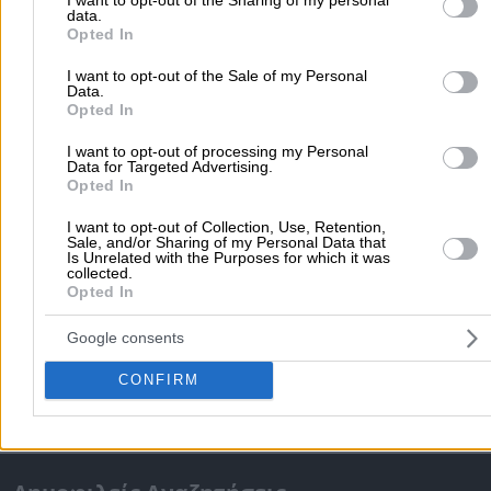
data.
purposes in below Google consent section.
Αμόλυβδη 95 Οκτ.:
Opted In
Χαμηλότερη:
1,969 €
I want to opt-out of the Sale of my Personal
Υψηλότερη:
1,978 €
Data.
Μέση:
1,9735 €
Opted In
I want to opt-out of processing my Personal
Data for Targeted Advertising.
Σχετικές Αναζητήσεις:
Opted In
I want to opt-out of Collection, Use, Retention,
Πετρελαιοειδή - Εταιρίες & Διϋλιστήρια
Sale, and/or Sharing of my Personal Data that
Is Unrelated with the Purposes for which it was
Πλυντήρια Αυτοκινήτων
Πρατήρια Υγραερίου Κίνησης (
collected.
Ανταλλακτικά Αυτοκινήτων
Πρατήρια Υγρών Καυσίμω
Opted In
Βουλκανιζατέρ Ελαστικών
Ελαστικά Αυτοκινήτων
Google consents
Φανοποιία & Βαφές
Συνεργεία Αυτοκινήτων
Υγραεριοκίνηση Αυτοκινήτων
CONFIRM
Αρχική
>
Τιμές Καυσίμων
>
ΗΛΕΙΑΣ
>
Ζαχάρω