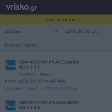
Τιμές Καυσίμων
Ζαχάρω
Αμόλυβδη 95 Οκτ.
Επιλογή Εταιρείας
BP
ΝΕΟΦΩΤΙΣΤΟΥ ΧΡ.ΑΛΕΞΑΝΔΡΑ
ΜΟΝ. Ι.Κ.Ε
SHELL
ΝΕΟΧΩΡΙ Ν.ΗΛΕΙΑΣ
Revoil αμόλυβδη 95 xtra4
1,969€
KMOIL
Τελευταία Ενημέρωση:
07/08/2026 4:33:20 μμ
REVOIL
ΝΕΟΦΩΤΙΣΤΟΥ ΧΡ.ΑΛΕΞΑΝΔΡΑ
ΜΟΝ. Ι.Κ.Ε