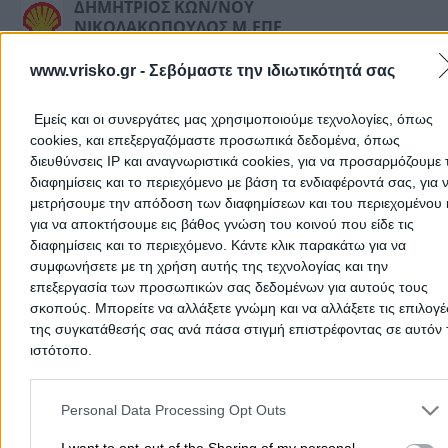
ΔΗΜΗΤΡΙΟΣ ΚΩΝ/ΝΟΥ
ΝΙΚΟΛΑΚΟΠΟΥΛΟΣ Μ.ΕΠΕ
ΖΑΧΑΡΩ ΗΛΕΙΑΣ
www.vrisko.gr -
Σεβόμαστε την ιδιωτικότητά σας
Αμόλυβδη 95 Οκτ.
-
Τελευταία Ενημέρωση:
07/08/2026 2:14:04 μμ
Εμείς και οι συνεργάτες μας χρησιμοποιούμε τεχνολογίες, όπως
cookies, και επεξεργαζόμαστε προσωπικά δεδομένα, όπως
διευθύνσεις IP και αναγνωριστικά cookies, για να προσαρμόζουμε τ
ΜΠΑΔΑΣ ΚΩΝΣΤΑΝΤΙΝΟΣ & ΣΙΑ
διαφημίσεις και το περιεχόμενο με βάση τα ενδιαφέροντά σας, για 
ΕΕ
μετρήσουμε την απόδοση των διαφημίσεων και του περιεχομένου 
ΖΑΧΑΡΩ ΗΛΕΙΑΣ
για να αποκτήσουμε εις βάθος γνώση του κοινού που είδε τις
Αμόλυβδη 95 Οκτ.
-
διαφημίσεις και το περιεχόμενο. Κάντε κλικ παρακάτω για να
συμφωνήσετε με τη χρήση αυτής της τεχνολογίας και την
Τελευταία Ενημέρωση:
06/08/2026 6:53:55 πμ
επεξεργασία των προσωπικών σας δεδομένων για αυτούς τους
σκοπούς. Μπορείτε να αλλάξετε γνώμη και να αλλάξετε τις επιλογέ
Πηγή: Υπουργείο Ανάπτυξης - Παρατηρητήριο Τιμών Υγ
της συγκατάθεσής σας ανά πάσα στιγμή επιστρέφοντας σε αυτόν 
Καυσίμων
ιστότοπο.
Please note that this website/app uses one or more Google servic
Στην ενότητα αυτή μπορείτε να βρείτε πληροφορίες για
and may gather and store information including but not limited to
Personal Data Processing Opt Outs
πρατήρια καυσίμων - βενζινάδικα
και τις
τιμές
your visit or usage behaviour. You may click to grant or deny cons
αμόλυβδης βενζίνης 95 οκτανίων
σε
Ζαχάρω ΗΛΕΙΑΣ
to Google and its third-party tags to use your data for below speci
I want to opt-out of the Sharing of my personal