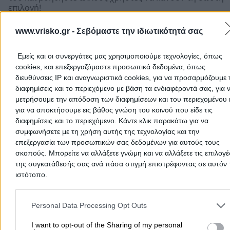
επιλογή!
www.vrisko.gr -
Σεβόμαστε την ιδιωτικότητά σας
Εμείς και οι συνεργάτες μας χρησιμοποιούμε τεχνολογίες, όπως
cookies, και επεξεργαζόμαστε προσωπικά δεδομένα, όπως
διευθύνσεις IP και αναγνωριστικά cookies, για να προσαρμόζουμε τ
διαφημίσεις και το περιεχόμενο με βάση τα ενδιαφέροντά σας, για 
μετρήσουμε την απόδοση των διαφημίσεων και του περιεχομένου 
για να αποκτήσουμε εις βάθος γνώση του κοινού που είδε τις
διαφημίσεις και το περιεχόμενο. Κάντε κλικ παρακάτω για να
συμφωνήσετε με τη χρήση αυτής της τεχνολογίας και την
επεξεργασία των προσωπικών σας δεδομένων για αυτούς τους
σκοπούς. Μπορείτε να αλλάξετε γνώμη και να αλλάξετε τις επιλογέ
Προσθήκη αξιολόγησης
της συγκατάθεσής σας ανά πάσα στιγμή επιστρέφοντας σε αυτόν 
ιστότοπο.
Please note that this website/app uses one or more Google servic
Αρχική
>
Νομός ΘΕΣΠΡΩΤΙΑΣ
>
Μαργαρίτι
>
Γεωργία
>
Ελαιοτριβ
and may gather and store information including but not limited to
Personal Data Processing Opt Outs
ΚΑΤΣΙΟΣ ΒΑΣΙΛΕΙΟΣ ΚΑΙ ΣΙΑ ΟΕ
your visit or usage behaviour. You may click to grant or deny cons
to Google and its third-party tags to use your data for below speci
I want to opt-out of the Sharing of my personal