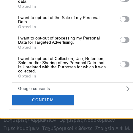
data.
Δημοφιλείς Αναζητήσεις
purposes in below Google consent section.
Opted In
Μετακομίσεις & Μεταφορές
Κλειδιά & Κλειδαριές
Γιατρ
I want to opt-out of the Sale of my Personal
Ψυχολόγοι
Παιδικοί Σταθμοί
Οδοντίατροι
Data.
Opted In
Συνεργεία Αυτοκινήτων
Υδραυλικοί - Υδραυλικές Εγκαταστάσεις
I want to opt-out of processing my Personal
Data for Targeted Advertising.
περισσότερα >>
Opted In
I want to opt-out of Collection, Use, Retention,
Τοπική Αναζήτηση
Sale, and/or Sharing of my Personal Data that
Is Unrelated with the Purposes for which it was
Αθήνα
Θεσσαλονίκη
Πάτρα
Λάρισα
Ηράκλειο
Ιωάννιν
collected.
Opted In
Περιστέρι
Καβάλα
Τρίπολη
Καλλιθέα
Σέρρες
Ρόδος
Πειραιάς
Κέρκυρα
Χανιά
Καλαμάτα
Google consents
περισσότερα >>
CONFIRM
Χρήσιμα Σήμερα
Εφημερίες Φαρμακείων
Εφημερίες Νοσοκομείων
Τιμές Καυσίμων
Ταχυδρομικοί Κώδικες
Στοιχεία Α.Φ.Μ.