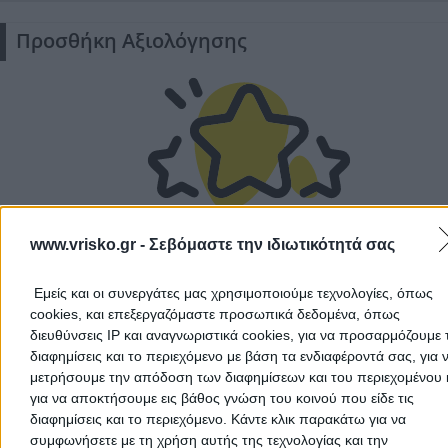
Προσθήκη Αξιολόγησης
Αποδέχομαι τους
Όρους Χρήσης
και την
Πολιτική Προστασίας
Προσωπικών Δεδομένων
Δεν υπάρχουν ακόμα αξιολογήσεις
www.vrisko.gr -
Σεβόμαστε την ιδιωτικότητά σας
Αυτός ο επαγγελματίας δεν έχει λάβει ακόμα καμία
αξιολόγηση. Γίνετε ο πρώτος που θα μοιραστεί την εμπε
Εμείς και οι συνεργάτες μας χρησιμοποιούμε τεχνολογίες, όπως
του και βοηθήστε άλλους χρήστες να κάνουν τη σωστή
cookies, και επεξεργαζόμαστε προσωπικά δεδομένα, όπως
επιλογή!
διευθύνσεις IP και αναγνωριστικά cookies, για να προσαρμόζουμε τ
Ακύρωση
διαφημίσεις και το περιεχόμενο με βάση τα ενδιαφέροντά σας, για 
μετρήσουμε την απόδοση των διαφημίσεων και του περιεχομένου 
για να αποκτήσουμε εις βάθος γνώση του κοινού που είδε τις
διαφημίσεις και το περιεχόμενο. Κάντε κλικ παρακάτω για να
συμφωνήσετε με τη χρήση αυτής της τεχνολογίας και την