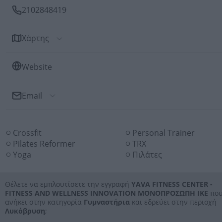
2102848419
Χάρτης
Website
Email
Αποστολή Email
Crossfit
Personal Trainer
Προς: YAVA FITNESS CENTER - FITNESS AND WELLNESS
INNOVATION ΜΟΝΟΠΡΟΣΩΠΗ IKE
Pilates Reformer
TRX
Yoga
Πιλάτες
Θέλετε να εμπλουτίσετε την εγγραφή
YAVA FITNESS CENTER -
FITNESS AND WELLNESS INNOVATION ΜΟΝΟΠΡΟΣΩΠΗ IKE
πο
ανήκει στην κατηγορία
Γυμναστήρια
και εδρεύει στην περιοχή
Λυκόβρυση
;