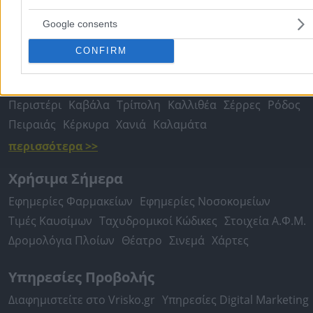
Υδραυλικοί - Υδραυλικές Εγκαταστάσεις
Google consents
περισσότερα >>
CONFIRM
Τοπική Αναζήτηση
Αθήνα
Θεσσαλονίκη
Πάτρα
Λάρισα
Ηράκλειο
Ιωάννιν
Περιστέρι
Καβάλα
Τρίπολη
Καλλιθέα
Σέρρες
Ρόδος
Πειραιάς
Κέρκυρα
Χανιά
Καλαμάτα
περισσότερα >>
Χρήσιμα Σήμερα
Εφημερίες Φαρμακείων
Εφημερίες Νοσοκομείων
Τιμές Καυσίμων
Ταχυδρομικοί Κώδικες
Στοιχεία Α.Φ.Μ.
Δρομολόγια Πλοίων
Θέατρο
Σινεμά
Χάρτες
Υπηρεσίες Προβολής
Διαφημιστείτε στο Vrisko.gr
Υπηρεσίες Digital Marketing