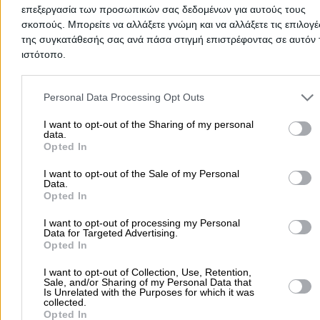
επεξεργασία των προσωπικών σας δεδομένων για αυτούς τους
σκοπούς. Μπορείτε να αλλάξετε γνώμη και να αλλάξετε τις επιλογέ
της συγκατάθεσής σας ανά πάσα στιγμή επιστρέφοντας σε αυτόν 
ιστότοπο.
Please note that this website/app uses one or more Google servic
and may gather and store information including but not limited to
Personal Data Processing Opt Outs
your visit or usage behaviour. You may click to grant or deny cons
Προσθήκη αξιολόγησης
to Google and its third-party tags to use your data for below speci
I want to opt-out of the Sharing of my personal
data.
purposes in below Google consent section.
Opted In
Αρχική
>
Νομός ΑΤΤΙΚΗΣ
>
Λυκόβρυση
>
Άθληση
>
Γυμναστήρια
I want to opt-out of the Sale of my Personal
Data.
YAVA FITNESS CENTER - FITNESS AND WELLNESS INNOVATION
Opted In
ΜΟΝΟΠΡΟΣΩΠΗ IKE
I want to opt-out of processing my Personal
Data for Targeted Advertising.
Δημοφιλείς Αναζητήσεις
Opted In
Μετακομίσεις & Μεταφορές
Κλειδιά & Κλειδαριές
Γιατρ
I want to opt-out of Collection, Use, Retention,
Sale, and/or Sharing of my Personal Data that
Ψυχολόγοι
Παιδικοί Σταθμοί
Οδοντίατροι
Is Unrelated with the Purposes for which it was
collected.
Συνεργεία Αυτοκινήτων
Opted In