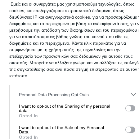
Εμείς και οι συνεργάτες μας χρησιμοποιούμε τεχνολογίες, όπως
cookies, και επεξεργαζόμαστε προσωπικά δεδομένα, όπως
διευθύνσεις IP και αναγνωριστικά cookies, για να προσαρμόζουμε τ
διαφημίσεις και το περιεχόμενο με βάση τα ενδιαφέροντά σας, για 
μετρήσουμε την απόδοση των διαφημίσεων και του περιεχομένου 
Δεν υπάρχουν ακόμα αξιολογήσεις
για να αποκτήσουμε εις βάθος γνώση του κοινού που είδε τις
Αυτός ο επαγγελματίας δεν έχει λάβει ακόμα καμία
διαφημίσεις και το περιεχόμενο. Κάντε κλικ παρακάτω για να
αξιολόγηση. Γίνετε ο πρώτος που θα μοιραστεί την εμπε
συμφωνήσετε με τη χρήση αυτής της τεχνολογίας και την
του και βοηθήστε άλλους χρήστες να κάνουν τη σωστή
επεξεργασία των προσωπικών σας δεδομένων για αυτούς τους
επιλογή!
σκοπούς. Μπορείτε να αλλάξετε γνώμη και να αλλάξετε τις επιλογέ
της συγκατάθεσής σας ανά πάσα στιγμή επιστρέφοντας σε αυτόν 
ιστότοπο.
Please note that this website/app uses one or more Google servic
and may gather and store information including but not limited to
Personal Data Processing Opt Outs
your visit or usage behaviour. You may click to grant or deny cons
to Google and its third-party tags to use your data for below speci
I want to opt-out of the Sharing of my personal
data.
purposes in below Google consent section.
Opted In
I want to opt-out of the Sale of my Personal
Data.
Opted In