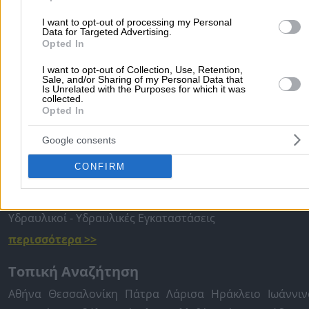
I want to opt-out of processing my Personal
Προσθήκη αξιολόγησης
Data for Targeted Advertising.
Opted In
I want to opt-out of Collection, Use, Retention,
Αρχική
>
Νομός ΧΑΝΙΩΝ
>
Χανιά
>
Οικιακές Εγκαταστάσεις
>
Sale, and/or Sharing of my Personal Data that
Is Unrelated with the Purposes for which it was
Αποφράξεις Αποχετεύσεων
>
Ανδρεαδάκης Θεοφάνης Ι.
collected.
Opted In
Δημοφιλείς Αναζητήσεις
Google consents
Μετακομίσεις & Μεταφορές
Κλειδιά & Κλειδαριές
Γιατρ
CONFIRM
Ψυχολόγοι
Παιδικοί Σταθμοί
Οδοντίατροι
Συνεργεία Αυτοκινήτων
Υδραυλικοί - Υδραυλικές Εγκαταστάσεις
περισσότερα >>
Τοπική Αναζήτηση
Αθήνα
Θεσσαλονίκη
Πάτρα
Λάρισα
Ηράκλειο
Ιωάννιν