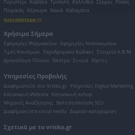
Περιστέρι
Καβάλα
Τρίπολη
Καλλιθέα
Σέρρες
Ρόδος
Πειραιάς
Κέρκυρα
Χανιά
Καλαμάτα
περισσότερα >>
Χρήσιμα Σήμερα
Εφημερίες Φαρμακείων
Εφημερίες Νοσοκομείων
Τιμές Καυσίμων
Ταχυδρομικοί Κώδικες
Στοιχεία Α.Φ.Μ.
Δρομολόγια Πλοίων
Θέατρο
Σινεμά
Χάρτες
Υπηρεσίες Προβολής
Διαφημιστείτε στο Vrisko.gr
Υπηρεσίες Digital Marketing
Κατασκευή Website
Κατασκευή eshop
Μηχανές Αναζήτησης
Βελτιστοποίηση SEO
Διαφήμιση στα social media
Δωρεάν καταχώριση
Σχετικά με το vrisko.gr