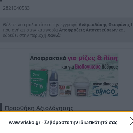
2821040583
Θέλετε να εμπλουτίσετε την εγγραφή
Ανδρεαδάκης Θεοφάνης Ι
που ανήκει στην κατηγορία
Αποφράξεις Αποχετεύσεων
και
εδρεύει στην περιοχή
Χανιά
;
Προσθήκη Αξιολόγησης
www.vrisko.gr -
Σεβόμαστε την ιδιωτικότητά σας