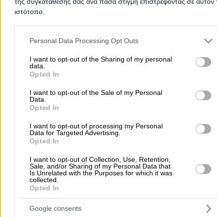
Τηλέφωνο:
2105324704
της συγκατάθεσής σας ανά πάσα στιγμή επιστρέφοντας σε αυτόν 
ιστότοπο.
Στοιχεία αναζήτησης:
Εστιατόρια , Δυτικά Προάστια
MEGUSTA
- ΣΙΔΗΡΟΠΟΥΛΟΣ ΚΩΝΣΤΑΝΤΙΝΟΣ ΚΑΙ ΣΙΑ ΕΕ
Please note that this website/app uses one or more Google servic
Ελληνική Κουζίνα - Πιτσαρία - Cafe Restaurant
and may gather and store information including but not limited to
Personal Data Processing Opt Outs
your visit or usage behaviour. You may click to grant or deny cons
Εστιατόρια
to Google and its third-party tags to use your data for below speci
I want to opt-out of the Sharing of my personal
data.
purposes in below Google consent section.
Opted In
Αγίου Παύλου 50, Περιστέρι
I want to opt-out of the Sale of my Personal
Τηλέφωνο:
2105786490
Data.
Opted In
Στοιχεία αναζήτησης:
Εστιατόρια , Δυτικά Προάστια
ΜΑΜΑΓΕΙΡΕΜΑΤΑ
- ΡΑΓΚΟΥΣΗ Ε ΚΑΙ ΜΠΙΛΗΡΗ Ε ΟΕ
I want to opt-out of processing my Personal
Data for Targeted Advertising.
Ελληνική Κουζίνα
Opted In
Εστιατόρια
I want to opt-out of Collection, Use, Retention,
Sale, and/or Sharing of my Personal Data that
Is Unrelated with the Purposes for which it was
Κερασούντος 23, Αιγάλεω
collected.
Opted In
Καθημερινά θα ετοιμάζουμε για σας μια ποικιλία ελληνι
διατροφής με γνώριμες γεύσεις και αρώματα που θα σας
Google consents
ταξιδέψουν πίσω στην κουζίνα της μαμάς ή της γιαγιάς 