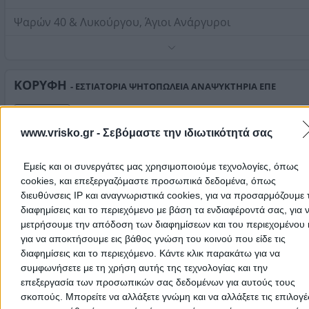
Ψαρών 40 & Λυκούργου, Άγιοι Ανάργυροι
Σας περιμένουμε από την Τρίτη έως και την Παρασκευή
τις 5:00 μ.μ μέχρι τις 11:30 π.μ, και το Σαββατοκύριακο 
τις 11:00 π.μ μέχρι τις 1:00 μετά τα μεσάνυχτα. Δευτέρα
ΚΟΡΥΦΗ
- ΕΣΤΙΑΤΟΡΙΑ ΨΗΤΟΠΩΛΕΙΑ ΑΝΑΨΥΚΤΗΡΙΑ ΕΠΕ
κλειστά.
Τηλέφωνο:
2102613445
Ταβέρνες
Στοιχεία αναζήτησης:
Εστιατόρια , Δυτικά Προάστια
www.vrisko.gr -
Σεβόμαστε την ιδιωτικότητά σας
Παπανικολάου Γ. 98, Πεύκα - Ρετζίκι
Εμείς και οι συνεργάτες μας χρησιμοποιούμε τεχνολογίες, όπως
Παραδοσιακή ταβέρνα με κρεατικά σχάρας και σούβλας
cookies, και επεξεργαζόμαστε προσωπικά δεδομένα, όπως
όλα χειροποίητα και στα κάρβουνα. Εσωτερικός και
διευθύνσεις IP και αναγνωριστικά cookies, για να προσαρμόζουμε τ
εξωτερικός χώρος, άνετη πρόσβαση, παιδική χαρά και
GOODY'S BURGER HOUSE
- WESTWARD RESTAURANTS IK
διαφημίσεις και το περιεχόμενο με βάση τα ενδιαφέροντά σας, για 
δραστηριότητες με μια κοπέλα για τα παιδια. Διαθέτει
Τηλέφωνο:
2310675075
Burger
μετρήσουμε την απόδοση των διαφημίσεων και του περιεχομένου 
κλιματισμό και τζάκι. Αναλαμβάνουμε όλες τις κοινωνικ
Στοιχεία αναζήτησης:
Εστιατόρια , Δυτικά Προάστια
εκδηλώσεις.
για να αποκτήσουμε εις βάθος γνώση του κοινού που είδε τις
Fast Food
διαφημίσεις και το περιεχόμενο. Κάντε κλικ παρακάτω για να
συμφωνήσετε με τη χρήση αυτής της τεχνολογίας και την
Λεωφόρος Αθηνών 336, Χαϊδάρι
επεξεργασία των προσωπικών σας δεδομένων για αυτούς τους
σκοπούς. Μπορείτε να αλλάξετε γνώμη και να αλλάξετε τις επιλογέ