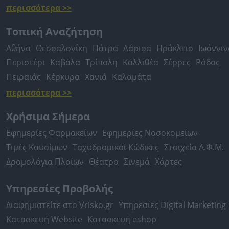
περισσότερα >>
Τοπική Αναζήτηση
Αθήνα
Θεσσαλονίκη
Πάτρα
Λάρισα
Ηράκλειο
Ιωάννιν
Περιστέρι
Καβάλα
Τρίπολη
Καλλιθέα
Σέρρες
Ρόδος
Πειραιάς
Κέρκυρα
Χανιά
Καλαμάτα
περισσότερα >>
Χρήσιμα Σήμερα
Εφημερίες Φαρμακείων
Εφημερίες Νοσοκομείων
Τιμές Καυσίμων
Ταχυδρομικοί Κώδικες
Στοιχεία Α.Φ.Μ.
Δρομολόγια Πλοίων
Θέατρο
Σινεμά
Χάρτες
Υπηρεσίες Προβολής
Διαφημιστείτε στο Vrisko.gr
Υπηρεσίες Digital Marketing
Κατασκευή Website
Κατασκευή eshop