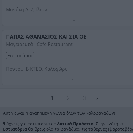
Μανάκη Α. 7, Ίλιον
Τηλέφωνο:
2155455969
Στοιχεία αναζήτησης:
Εστιατόρια , Δυτικά Προάστια
ΠΑΠΑΣ ΑΘΑΝΑΣΙΟΣ ΚΑΙ ΣΙΑ ΟΕ
Μαγειρευτά - Cafe Restaurant
Εστιατόρια
Πόντου, Β ΚΤΕΟ, Καλοχώρι
Τηλέφωνο:
2310755907
Στοιχεία αναζήτησης:
Εστιατόρια , Δυτικά Προάστια
1
2
3
Αυτή είναι η αγαπημένη γωνιά όλων των καλοφαγάδων!
Ψάχνεις για εστιατόρια σε
Δυτικά Προάστια
; Στην ενότητα
Εστιατόρια
θα βρεις όλα τα φαγάδικα, τις ταβέρνες (ψαροταβέρν