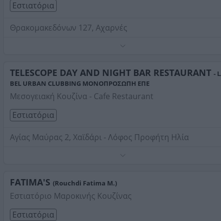
Εστιατόρια
Θρακομακεδόνων 127, Αχαρνές
Τηλέφωνο:
2102431535
Στοιχεία αναζήτησης:
Εστιατόρια , Δυτικά Προάστια
TELESCOPE DAY AND NIGHT BAR RESTAURANT
- 
BEL URBAN CLUBBING ΜΟΝΟΠΡΟΣΩΠΗ ΕΠΕ
Μεσογειακή Κουζίνα - Cafe Restaurant
Εστιατόρια
Αγίας Μαύρας 2, Χαϊδάρι - Λόφος Προφήτη Ηλία
Πρώην Έποψις
Το Telescope prive διαθέτει χώρους κατάλληλα
διαμορφωμένους για εταιρικά γεύματα, dinner gala και
FATIMA'S
(Rouchdi Fatima M.)
εκδηλώσεις με μια έμπειρη ομάδα στον χώρο διοργάνω
Τηλέφωνο:
2105812047
Εστιατόριο Μαροκινής Κουζίνας
event.
Στοιχεία αναζήτησης:
Εστιατόρια , Δυτικά Προάστια
Εστιατόρια