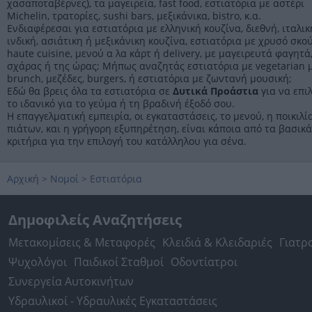
χασαποταβέρνες), τα μαγειρεία, fast food, εστιατόρια με αστέρι
Michelin, τρατορίες, sushi bars, μεξικάνικα, bistro, κ.α.
Ενδιαφέρεσαι για εστιατόρια με ελληνική κουζίνα, διεθνή, ιταλικ
ινδική, ασιάτικη ή μεξικάνικη κουζίνα, εστιατόρια με χρυσό σκο
haute cuisine, μενού α λα κάρτ ή delivery, με μαγειρευτά φαγητά
σχάρας ή της ώρας; Μήπως αναζητάς εστιατόρια με vegetarian 
brunch, μεζέδες, burgers, ή εστιατόρια με ζωντανή μουσική;
Εδώ θα βρεις όλα τα εστιατόρια σε
Δυτικά Προάστια
για να επιλ
το ιδανικό για το γεύμα ή τη βραδινή έξοδό σου.
Η επαγγελματική εμπειρία, οι εγκαταστάσεις, το μενού, η ποικιλί
πιάτων, και η γρήγορη εξυπηρέτηση, είναι κάποια από τα βασικά
κριτήρια για την επιλογή του κατάλληλου για σένα.
Αρχική
>
Νομοί
>
Εστιατόρια
Δημοφιλείς Αναζητήσεις
Μετακομίσεις & Μεταφορές
Κλειδιά & Κλειδαριές
Γιατρ
Ψυχολόγοι
Παιδικοί Σταθμοί
Οδοντίατροι
Συνεργεία Αυτοκινήτων
Υδραυλικοί - Υδραυλικές Εγκαταστάσεις