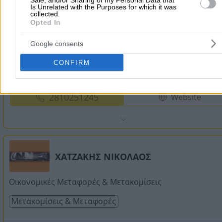
Sale, and/or Sharing of my Personal Data that
Is Unrelated with the Purposes for which it was
Μετακομίσεις - Μεταφορές - Αποθηκεύσεις σε Όλη την
collected.
Ελλάδα
Opted In
Μετακομίσεις & Μεταφορές
Google consents
CONFIRM
Κατράκη Μάνου 18, Ηράκλειο
2810251245
Website
ΧΑΤΖΑΚΗΣ ΝΙΚΟΛΑΟΣ
Οικονομικές Μεταφορές & Μετακομίσεις
Μετακομίσεις & Μεταφορές