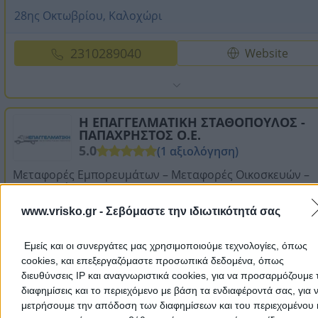
28ης Οκτωβρίου, Καλοχώρι
2310289040
Website
Η ΕΠΑΓΓΕΛΜΑΤΙΚΗ ΣΤΑΘΟΠΟΥΛΟΣ -
ΠΑΠΑΧΡΗΣΤΟΣ Ο.Ε.
5.0
(1 αξιολόγηση)
Μεταφορές Εμπορευμάτων – Μεταφορές Οικοσκευών –
Μεταφορές Αι ...
www.vrisko.gr -
Σεβόμαστε την ιδιωτικότητά σας
Μετακομίσεις & Μεταφορές
Εμείς και οι συνεργάτες μας χρησιμοποιούμε τεχνολογίες, όπως
Ορφέως 151, Αθήνα - Ρουφ
cookies, και επεξεργαζόμαστε προσωπικά δεδομένα, όπως
διευθύνσεις IP και αναγνωριστικά cookies, για να προσαρμόζουμε τ
διαφημίσεις και το περιεχόμενο με βάση τα ενδιαφέροντά σας, για 
2103450160
Website
μετρήσουμε την απόδοση των διαφημίσεων και του περιεχομένου 