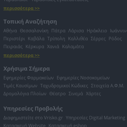
περισσότερα >>
Τοπική Αναζήτηση
Αθήνα
Θεσσαλονίκη
Πάτρα
Λάρισα
Ηράκλειο
Ιωάννιν
Περιστέρι
Καβάλα
Τρίπολη
Καλλιθέα
Σέρρες
Ρόδος
Πειραιάς
Κέρκυρα
Χανιά
Καλαμάτα
περισσότερα >>
Χρήσιμα Σήμερα
Εφημερίες Φαρμακείων
Εφημερίες Νοσοκομείων
Τιμές Καυσίμων
Ταχυδρομικοί Κώδικες
Στοιχεία Α.Φ.Μ.
Δρομολόγια Πλοίων
Θέατρο
Σινεμά
Χάρτες
Υπηρεσίες Προβολής
Διαφημιστείτε στο Vrisko.gr
Υπηρεσίες Digital Marketing
Κατασκευή Website
Κατασκευή eshop