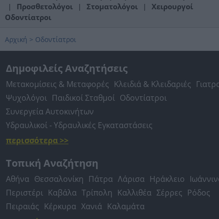
Προσθετολόγοι
Στοματολόγοι
Χειρουργοί
|
|
|
Οδοντίατροι
Αρχική
>
Οδοντίατροι
Δημοφιλείς Αναζητήσεις
Μετακομίσεις & Μεταφορές
Κλειδιά & Κλειδαριές
Γιατρ
Ψυχολόγοι
Παιδικοί Σταθμοί
Οδοντίατροι
Συνεργεία Αυτοκινήτων
Υδραυλικοί - Υδραυλικές Εγκαταστάσεις
περισσότερα >>
Τοπική Αναζήτηση
Αθήνα
Θεσσαλονίκη
Πάτρα
Λάρισα
Ηράκλειο
Ιωάννιν
Περιστέρι
Καβάλα
Τρίπολη
Καλλιθέα
Σέρρες
Ρόδος
Πειραιάς
Κέρκυρα
Χανιά
Καλαμάτα