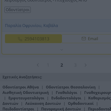
Χειρουργός Οδοντίατρος - Πτυχιούχος ΑΠΘ
Οδοντίατροι
Παραλία Οφρυνίου, Καβάλα
2594103813
Email
1
2
3
Σχετικές Αναζητήσεις:
Οδοντίατροι Αθήνα
Οδοντίατροι Θεσσαλονίκη
|
|
Αισθητική Οδοντιατρική
Γναθολόγοι
Γναθοχειρουρ
|
|
Εμφυτευματολόγοι
Ενδοδοντολόγοι
Καθαρισμός
|
|
|
Δοντιών
Λεύκανση Δοντιών
Ορθοδοντικοί
|
|
|
Παιδοδοντίατροι
Πανοραμική Δοντιών
Περιοδοντο
|
|