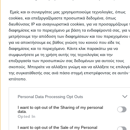
Εμείς και οι συνεργάτες μας χρησιμοποιούμε τεχνολογίες, όπως
cookies, και επεξεργαζόμαστε προσωπικά δεδομένα, όπως
ΜΑΡΓΑΡΙΤΗ ΜΑΡΙΑ
διευθύνσεις IP και αναγνωριστικά cookies, για να προσαρμόζουμε τ
διαφημίσεις και το περιεχόμενο με βάση τα ενδιαφέροντά σας, για 
Χειρουργός Οδοντίατρος - Εξειδικευθείσα Πανεπιστημίο
μετρήσουμε την απόδοση των διαφημίσεων και του περιεχομένου 
Παρισί ...
για να αποκτήσουμε εις βάθος γνώση του κοινού που είδε τις
διαφημίσεις και το περιεχόμενο. Κάντε κλικ παρακάτω για να
Οδοντίατροι
συμφωνήσετε με τη χρήση αυτής της τεχνολογίας και την
επεξεργασία των προσωπικών σας δεδομένων για αυτούς τους
σκοπούς. Μπορείτε να αλλάξετε γνώμη και να αλλάξετε τις επιλογέ
Μπουμπουλίνας 2Α, Αγία Ελεούσα, Καλλιθέα
της συγκατάθεσής σας ανά πάσα στιγμή επιστρέφοντας σε αυτόν 
ιστότοπο.
2109583535
Website
Please note that this website/app uses one or more Google servic
and may gather and store information including but not limited to
Personal Data Processing Opt Outs
Κλείσε Ραντεβού
your visit or usage behaviour. You may click to grant or deny cons
to Google and its third-party tags to use your data for below speci
I want to opt-out of the Sharing of my personal
data.
purposes in below Google consent section.
Opted In
I want to opt-out of the Sale of my Personal