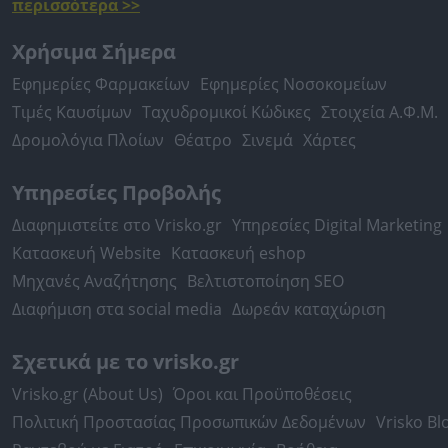
περισσότερα >>
Χρήσιμα Σήμερα
Εφημερίες Φαρμακείων
Εφημερίες Νοσοκομείων
Τιμές Καυσίμων
Ταχυδρομικοί Κώδικες
Στοιχεία Α.Φ.Μ.
Δρομολόγια Πλοίων
Θέατρο
Σινεμά
Χάρτες
Υπηρεσίες Προβολής
Διαφημιστείτε στο Vrisko.gr
Υπηρεσίες Digital Marketing
Κατασκευή Website
Κατασκευή eshop
Μηχανές Αναζήτησης
Βελτιστοποίηση SEO
Διαφήμιση στα social media
Δωρεάν καταχώριση
Σχετικά με το vrisko.gr
Vrisko.gr (About Us)
Όροι και Προϋποθέσεις
Πολιτική Προστασίας Προσωπικών Δεδομένων
Vrisko Bl