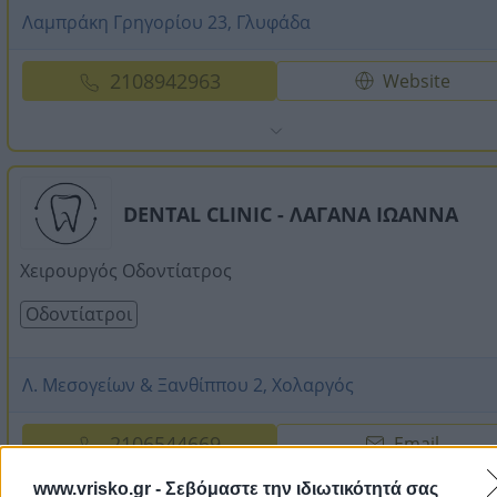
Λαμπράκη Γρηγορίου 23, Γλυφάδα
2108942963
Website
DENTAL CLINIC - ΛΑΓΑΝΑ ΙΩΑΝΝΑ
Χειρουργός Οδοντίατρος
Οδοντίατροι
Λ. Μεσογείων & Ξανθίππου 2, Χολαργός
2106544669
Email
www.vrisko.gr -
Σεβόμαστε την ιδιωτικότητά σας