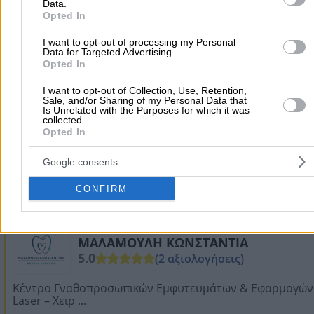
DENTALOLIS.GR – ΛΩΛΗΣ ΕΥΑΓΓΕΛΟΣ 
Data.
ΛΩΛΗΣ ΑΝΔΡΕΑΣ
Opted In
I want to opt-out of processing my Personal
Γενική Οδοντιατρική – Ορθοδοντική Θεραπεία –
Data for Targeted Advertising.
Εμφυτεύματα – Ε ...
Opted In
Οδοντίατροι
Ορθοδοντικοί
I want to opt-out of Collection, Use, Retention,
Sale, and/or Sharing of my Personal Data that
Is Unrelated with the Purposes for which it was
collected.
Βηλαρά 5, Αθήνα - Ομόνοια
Opted In
Google consents
2105248435
Website
CONFIRM
ΜΑΛΑΜΟΥΛΗ ΚΩΝΣΤΑΝΤΙΑ
5.0
(2 αξιολογήσεις)
Κέντρο Γναθοπροσωπικών Εμφυτευμάτων & Εφαρμογών
Laser – Χειρ ...