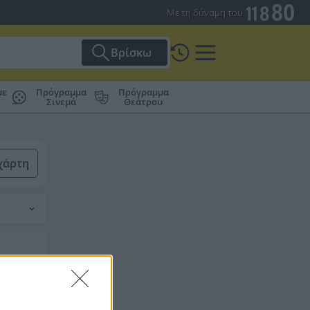
Με τη δύναμη του
Βρίσκω
με
Πρόγραμμα
Πρόγραμμα
Σινεμά
Θεάτρου
χάρτη