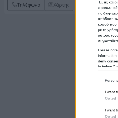
Εμείς και ο
Τηλέφωνο
Χάρτης
προσωπικά δ
τις διαφημί
απόδοση των
κοινού που 
με τη χρήση
αυτούς τους
συγκατάθεσ
Please note
information 
deny consent
in below Go
Persona
I want t
Opted 
I want t
Opted 