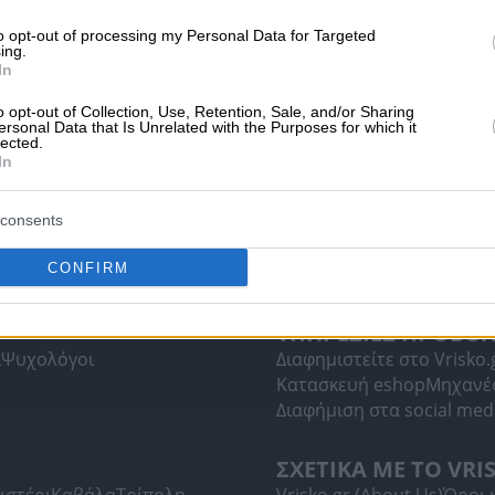
to opt-out of processing my Personal Data for Targeted
ing.
In
o opt-out of Collection, Use, Retention, Sale, and/or Sharing
ersonal Data that Is Unrelated with the Purposes for which it
lected.
In
consents
CONFIRM
ΥΠΗΡΕΣΙΕΣ ΠΡΟΒΟ
ί
Ψυχολόγοι
Διαφημιστείτε στο Vrisko.
Κατασκευή eshop
Μηχανέ
Διαφήμιση στα social med
ΣΧΕΤΙΚΑ ΜΕ ΤΟ VRI