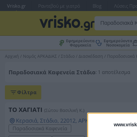
Vrisko.gr
Ραντεβού με γιατρό
Blog
Λύσεις Προ
Εφημερεύοντα
Εφημερεύοντα
Φαρμακεία
Νοσοκομεία
Αρχική
/
Νομός ΑΡΚΑΔΙΑΣ
/
Στάδιο
/
Διασκέδαση
/
Παραδοσιακά 
Παραδοσιακά Καφενεία Στάδιο
: 1 αποτέλεσμα
Φίλτρα
ΤΟ ΧΑΓΙΑΤΙ
(Σώτου Βασιλική Κ.)
Κερασιά, Στάδιο, 22012, ΑΡΚΑΔΙΑΣ
www.vrisk
Παραδοσιακά Καφενεία