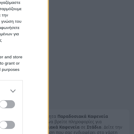
εργαζόμαστε
οσαρμόζουμε
ε την
ς γνώση του
υμφωνήσετε
ομένων για
ς
er and store
to grant or
ed purposes
Στην ενότητα
Παραδοσιακά Καφενεία
μπορείτε να βρείτε πληροφορίες για
Παραδοσιακά Καφενεία
σε
Στάδιο
. Δείτε την
καταχώρηση που σας ενδιαφέρει στο χάρτη