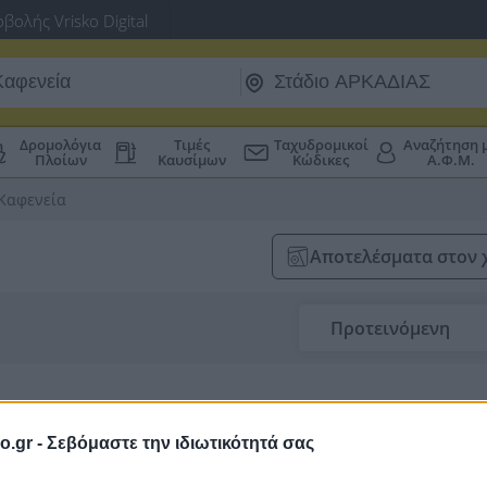
βολής Vrisko Digital
Δρομολόγια
Τιμές
Ταχυδρομικοί
Αναζήτηση 
Πλοίων
Καυσίμων
Κώδικες
Α.Φ.Μ.
Καφενεία
Αποτελέσματα στον 
Προτεινόμενη
o.gr -
Σεβόμαστε την ιδιωτικότητά σας