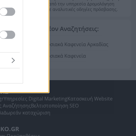
και μέσα από την υπηρεσία Δρομολόγηση
λαμβάνετε αναλυτικές οδηγίες πρόσβασης.
Επιπλέον Αναζητήσεις:
Παραδοσιακά Καφενεία Αρκαδίας
Παραδοσιακά Καφενεία
ΛΗΣ
gr
Υπηρεσίες Digital Marketing
Κατασκευή Website
ς Αναζήτησης
Βελτιστοποίηση SEO
ia
Δωρεάν καταχώριση
SKO.GR