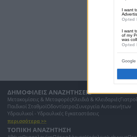
I want 
Advertis
Opted 
I want t
of my P
was col
Opted 
Google 
ΔΗΜΟΦΙΛΕΙΣ ΑΝΑΖΗΤΗΣΕΙΣ
Μετακομίσεις & Μεταφορές
Κλειδιά & Κλειδαριές
Γιατρο
Παιδικοί Σταθμοί
Οδοντίατροι
Συνεργεία Αυτοκινήτων
Υδραυλικοί - Υδραυλικές Εγκαταστάσεις
περισσότερα >>
ΤΟΠΙΚΗ ΑΝΑΖΗΤΗΣΗ