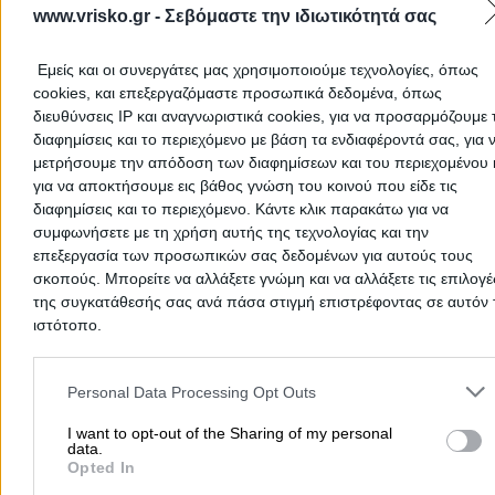
Τεχνικά Γραφεία & Εταιρίες Σίνδος
www.vrisko.gr -
Σεβόμαστε την ιδιωτικότητά σας
Κέντρα Αισθητικής & Αδυνατίσματος Σίνδος
Ενεργειακοί Επιθεωρητές Σίνδος
Εμείς και οι συνεργάτες μας χρησιμοποιούμε τεχνολογίες, όπως
cookies, και επεξεργαζόμαστε προσωπικά δεδομένα, όπως
Ασφαλιστές Σίνδος
διευθύνσεις IP και αναγνωριστικά cookies, για να προσαρμόζουμε τ
Ανακύκλωση Σίνδος
διαφημίσεις και το περιεχόμενο με βάση τα ενδιαφέροντά σας, για 
Γιατροί ΕΟΠΥΥ Σίνδος
μετρήσουμε την απόδοση των διαφημίσεων και του περιεχομένου 
για να αποκτήσουμε εις βάθος γνώση του κοινού που είδε τις
Κτηνίατροι Σίνδος
διαφημίσεις και το περιεχόμενο. Κάντε κλικ παρακάτω για να
Μονώσεις - Στεγανοποιήσεις Σίνδος
συμφωνήσετε με τη χρήση αυτής της τεχνολογίας και την
επεξεργασία των προσωπικών σας δεδομένων για αυτούς τους
ΩΡΛ Σίνδος
σκοπούς. Μπορείτε να αλλάξετε γνώμη και να αλλάξετε τις επιλογέ
Διαχείριση Κτιρίων Σίνδος
της συγκατάθεσής σας ανά πάσα στιγμή επιστρέφοντας σε αυτόν 
ιστότοπο.
Ελαστικά Αυτοκινήτων Σίνδος
Πολιτικοί Μηχανικοί Σίνδος
Please note that this website/app uses one or more Google servic
and may gather and store information including but not limited to
Personal Data Processing Opt Outs
Πόρτες Ειδικές Σίνδος
your visit or usage behaviour. You may click to grant or deny cons
Πλαστικοί Χειρουργοί Σίνδος
to Google and its third-party tags to use your data for below speci
I want to opt-out of the Sharing of my personal
data.
purposes in below Google consent section.
Φωτογραφεία Σίνδος
Opted In