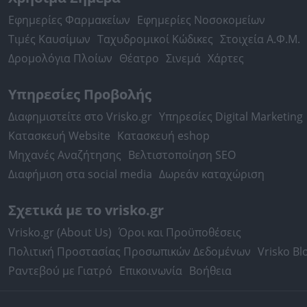
Εφημερίες Φαρμακείων
Εφημερίες Νοσοκομείων
Τιμές Καυσίμων
Ταχυδρομικοί Κώδικες
Στοιχεία Α.Φ.Μ.
Δρομολόγια Πλοίων
Θέατρο
Σινεμά
Χάρτες
Υπηρεσίες Προβολής
Διαφημιστείτε στο Vrisko.gr
Υπηρεσίες Digital Marketing
Κατασκευή Website
Κατασκευή eshop
Μηχανές Αναζήτησης
Βελτιστοποίηση SEO
Διαφήμιση στα social media
Δωρεάν καταχώριση
Σχετικά με το vrisko.gr
Vrisko.gr (About Us)
Όροι και Προϋποθέσεις
Πολιτική Προστασίας Προσωπικών Δεδομένων
Vrisko Bl
Ραντεβού με Γιατρό
Επικοινωνία
Βοήθεια