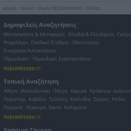
Αρχική
>
Νομοί
>
Νομός ΘΕΣΣΑΛΟΝΙΚΗΣ
>
Σίνδος
Δημοφιλείς Αναζητήσεις
Μετακομίσεις & Μεταφορές
Κλειδιά & Κλειδαριές
Γιατρ
Ψυχολόγοι
Παιδικοί Σταθμοί
Οδοντίατροι
Συνεργεία Αυτοκινήτων
Υδραυλικοί - Υδραυλικές Εγκαταστάσεις
περισσότερα >>
Τοπική Αναζήτηση
Αθήνα
Θεσσαλονίκη
Πάτρα
Λάρισα
Ηράκλειο
Ιωάννιν
Περιστέρι
Καβάλα
Τρίπολη
Καλλιθέα
Σέρρες
Ρόδος
Πειραιάς
Κέρκυρα
Χανιά
Καλαμάτα
περισσότερα >>
Χρήσιμα Σήμερα