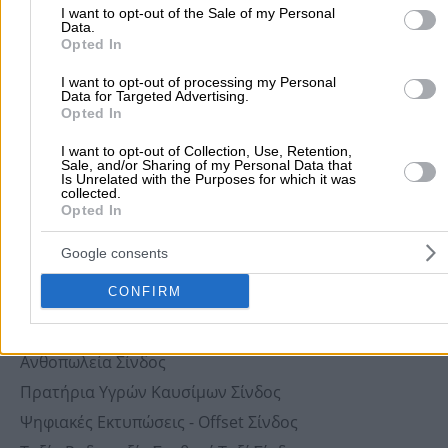
Ψητοπωλεία - Ψησταριές Σίνδος
I want to opt-out of the Sale of my Personal
Data.
Ξυλουργικές Εργασίες Σίνδος
Opted In
Εστιατόρια Σίνδος
I want to opt-out of processing my Personal
Τζάκια Σίνδος
Data for Targeted Advertising.
Opted In
Μικροβιολογικά Εργαστήρια Σίνδος
Σχολές Οδηγών Σίνδος
I want to opt-out of Collection, Use, Retention,
Sale, and/or Sharing of my Personal Data that
Αποκομιδή - Αποτέφρωση Απορριμμάτων Σίνδος
Is Unrelated with the Purposes for which it was
collected.
Ορθοδοντικοί Σίνδος
Opted In
Καρδιολόγοι Σίνδος
Google consents
Κτηνιατρεία & Κτηνιατρικές Κλινικές Σίνδος
CONFIRM
Παθολόγοι Σίνδος
Εκκενώσεις Βόθρων Σίνδος
Ανθοπωλεία Σίνδος
Πρατήρια Υγρών Καυσίμων Σίνδος
Ψηφιακές Εκτυπώσεις - Offset Σίνδος