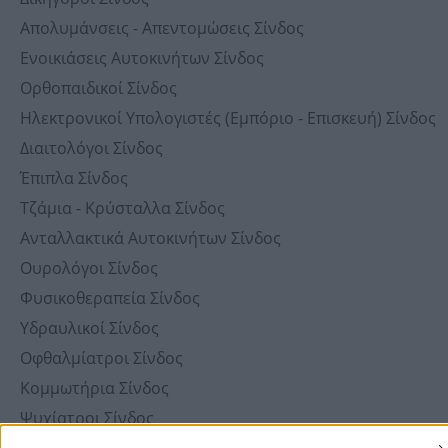
Απολυμάνσεις - Απεντομώσεις Σίνδος
Ενοικιάσεις Αυτοκινήτων Σίνδος
Ορθοπαιδικοί Σίνδος
Ηλεκτρονικοί Υπολογιστές (Εμπόριο - Επισκευή) Σίνδος
Διαιτολόγοι Σίνδος
Έπιπλα Σίνδος
Τζάμια - Κρύσταλλα Σίνδος
Ανταλλακτικά Αυτοκινήτων Σίνδος
Ουρολόγοι Σίνδος
Φυσικοθεραπεία Σίνδος
Υδραυλικοί Σίνδος
Οφθαλμίατροι Σίνδος
Κομμωτήρια Σίνδος
Ψυχίατροι Σίνδος