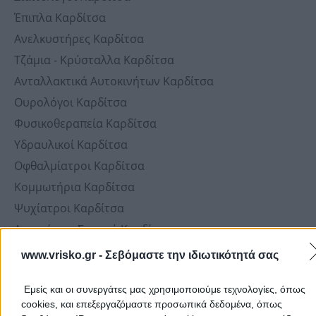
Έπιπλα Καρδίτσα
Ανελκυστήρες Καρδίτσα
Τζάμια - Κρύσταλλα Καρδίτσα
Ανταλλακτικά Αυτοκινήτων Καρδίτσα
Ουρολόγοι Καρδίτσα
Φυσικοθεραπεία Καρδίτσα
Υδραυλικοί Καρδίτσα
Οφθαλμίατροι Καρδίτσα
Κομμωτήρια Καρδίτσα
Ψυχίατροι Καρδίτσα
Ανακαίνιση Σπιτιού Καρδίτσα
Τεχνικά Γραφεία & Εταιρίες Καρδίτσα
www.vrisko.gr -
Σεβόμαστε την ιδιωτικότητά σας
Ορθοπαιδικά Είδη Καρδίτσα
Εμείς και οι συνεργάτες μας χρησιμοποιούμε τεχνολογίες, όπως
ΚΤΕΟ Καρδίτσα
cookies, και επεξεργαζόμαστε προσωπικά δεδομένα, όπως
Καυσόξυλα - Κάρβουνα - Πέλλετ Καρδίτσα