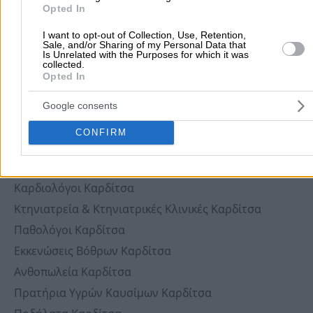
Opted In
Εστιατόρια Καρδίτσα
I want to opt-out of Collection, Use, Retention,
Pet Shop Καρδίτσα
Sale, and/or Sharing of my Personal Data that
Is Unrelated with the Purposes for which it was
Τζάκια Καρδίτσα
collected.
Opted In
Μικροβιολογικά Εργαστήρια Καρδίτσα
Σχολές Οδηγών Καρδίτσα
Google consents
Έπιπλα Κουζίνας Καρδίτσα
CONFIRM
Μεταφραστές Καρδίτσα
Ορθοδοντικοί Καρδίτσα
Καρδιολόγοι Καρδίτσα
Κτηνιατρεία & Κτηνιατρικές Κλινικές Καρδίτσα
Παθολόγοι Καρδίτσα
Εκκενώσεις Βόθρων Καρδίτσα
Ανθοπωλεία Καρδίτσα
Πρατήρια Υγρών Καυσίμων Καρδίτσα