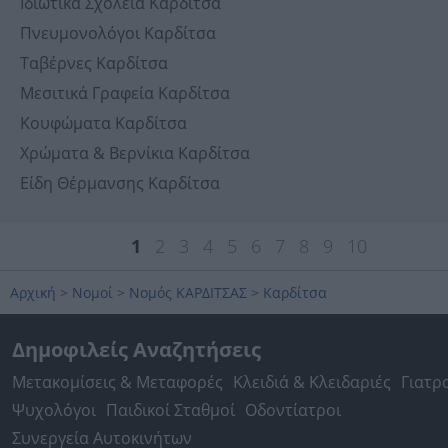
Ιδιωτικά Σχολεία Καρδίτσα
Πνευμονολόγοι Καρδίτσα
Ταβέρνες Καρδίτσα
Μεσιτικά Γραφεία Καρδίτσα
Κουφώματα Καρδίτσα
Χρώματα & Βερνίκια Καρδίτσα
Είδη Θέρμανσης Καρδίτσα
1
2
3
4
5
6
7
8
9
10
Αρχική
>
Νομοί
>
Νομός ΚΑΡΔΙΤΣΑΣ
>
Καρδίτσα
Δημοφιλείς Αναζητήσεις
Μετακομίσεις & Μεταφορές
Κλειδιά & Κλειδαριές
Γιατρ
Ψυχολόγοι
Παιδικοί Σταθμοί
Οδοντίατροι
Συνεργεία Αυτοκινήτων