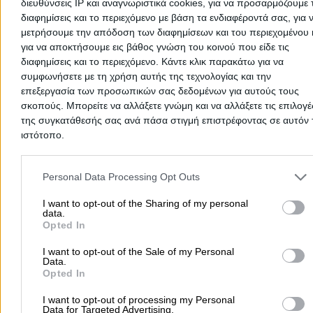
διευθύνσεις IP και αναγνωριστικά cookies, για να προσαρμόζουμε τ
Κέντρα Αισθητικής & Αδυνατίσματος Καρδίτσα
διαφημίσεις και το περιεχόμενο με βάση τα ενδιαφέροντά σας, για 
μετρήσουμε την απόδοση των διαφημίσεων και του περιεχομένου 
Ενεργειακοί Επιθεωρητές Καρδίτσα
για να αποκτήσουμε εις βάθος γνώση του κοινού που είδε τις
Ασφαλιστές Καρδίτσα
διαφημίσεις και το περιεχόμενο. Κάντε κλικ παρακάτω για να
συμφωνήσετε με τη χρήση αυτής της τεχνολογίας και την
Ανακύκλωση Καρδίτσα
επεξεργασία των προσωπικών σας δεδομένων για αυτούς τους
Γιατροί ΕΟΠΥΥ Καρδίτσα
σκοπούς. Μπορείτε να αλλάξετε γνώμη και να αλλάξετε τις επιλογέ
της συγκατάθεσής σας ανά πάσα στιγμή επιστρέφοντας σε αυτόν 
Κτηνίατροι Καρδίτσα
ιστότοπο.
Μονώσεις - Στεγανοποιήσεις Καρδίτσα
Please note that this website/app uses one or more Google servic
ΩΡΛ Καρδίτσα
and may gather and store information including but not limited to
Personal Data Processing Opt Outs
Διαχείριση Κτιρίων Καρδίτσα
your visit or usage behaviour. You may click to grant or deny cons
to Google and its third-party tags to use your data for below speci
I want to opt-out of the Sharing of my personal
Ελαστικά Αυτοκινήτων Καρδίτσα
data.
purposes in below Google consent section.
Opted In
Πολιτικοί Μηχανικοί Καρδίτσα
Πλαστικοί Χειρουργοί Καρδίτσα
I want to opt-out of the Sale of my Personal
Data.
Φωτογραφεία Καρδίτσα
Opted In
Ψητοπωλεία - Ψησταριές Καρδίτσα
I want to opt-out of processing my Personal
Data for Targeted Advertising.
Ξυλουργικές Εργασίες Καρδίτσα