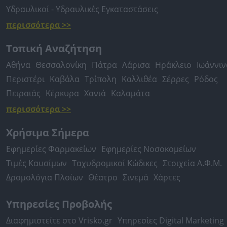
Υδραυλικοί - Υδραυλικές Εγκαταστάσεις
περισσότερα >>
Τοπική Αναζήτηση
Αθήνα
Θεσσαλονίκη
Πάτρα
Λάρισα
Ηράκλειο
Ιωάννιν
Περιστέρι
Καβάλα
Τρίπολη
Καλλιθέα
Σέρρες
Ρόδος
Πειραιάς
Κέρκυρα
Χανιά
Καλαμάτα
περισσότερα >>
Χρήσιμα Σήμερα
Εφημερίες Φαρμακείων
Εφημερίες Νοσοκομείων
Τιμές Καυσίμων
Ταχυδρομικοί Κώδικες
Στοιχεία Α.Φ.Μ.
Δρομολόγια Πλοίων
Θέατρο
Σινεμά
Χάρτες
Υπηρεσίες Προβολής
Διαφημιστείτε στο Vrisko.gr
Υπηρεσίες Digital Marketing